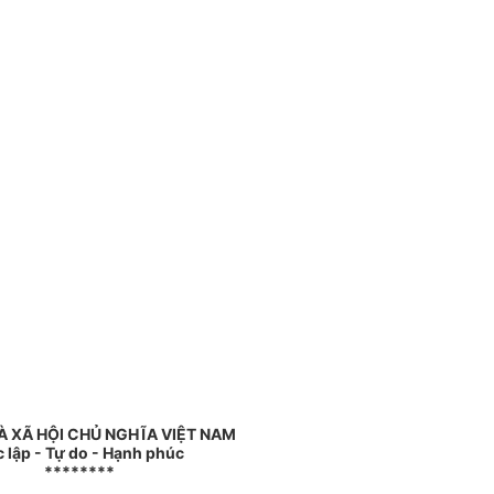
 XÃ HỘI CHỦ NGHĨA VIỆT NAM
 lập - Tự do - Hạnh phúc
********