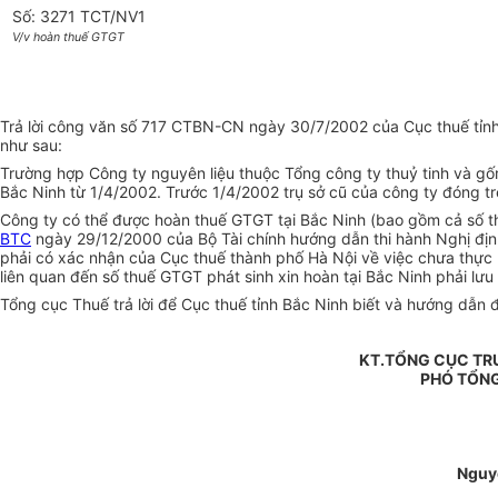
Số: 3271 TCT/NV1
V/v hoàn thuế GTGT
Trả lời công văn số 717 CTBN-CN ngày 30/7/2002 của Cục thuế tỉnh
như sau:
Trường hợp Công ty nguyên liệu thuộc Tổng công ty thuỷ tinh và gố
Bắc Ninh từ 1/4/2002. Trước 1/4/2002 trụ sở cũ của công ty đóng t
Công ty có thể được hoàn thuế GTGT tại Bắc Ninh (bao gồm cả số thu
BTC
ngày 29/12/2000 của Bộ Tài chính hướng dẫn thi hành Nghị đị
phải có xác nhận của Cục thuế thành phố Hà Nội về việc chưa thực h
liên quan đến số thuế GTGT phát sinh xin hoàn tại Bắc Ninh phải lưu 
Tổng cục Thuế trả lời để Cục thuế tỉnh Bắc Ninh biết và hướng dẫn đơ
KT.TỔNG CỤC TR
PHÓ TỔN
Nguy