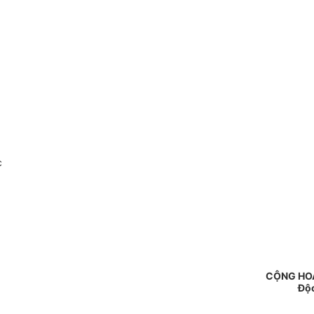
c
CỘNG HOÀ
Độc