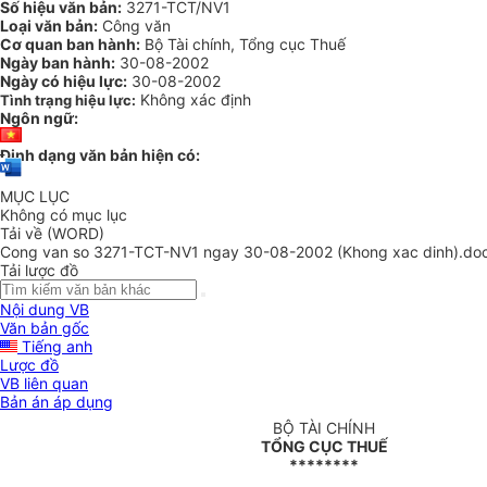
Số hiệu văn bản:
3271-TCT/NV1
Loại văn bản:
Công văn
Cơ quan ban hành:
Bộ Tài chính, Tổng cục Thuế
Ngày ban hành:
30-08-2002
Ngày có hiệu lực:
30-08-2002
Không xác định
Tình trạng hiệu lực:
Ngôn ngữ:
Định dạng văn bản hiện có:
MỤC LỤC
Không có mục lục
Tải về (WORD)
Cong van so 3271-TCT-NV1 ngay 30-08-2002 (Khong xac dinh).do
Tải lược đồ
Nội dung VB
Văn bản gốc
Tiếng anh
Lược đồ
VB liên quan
Bản án áp dụng
BỘ TÀI CHÍNH
TỔNG CỤC THUẾ
********