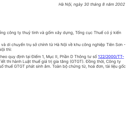
Hà Nội, ngày 30 tháng 8 năm 2002
ổng công ty thuỷ tinh và gốm xây dựng, Tổng cục Thuế có ý kiến
và di chuyển trụ sở chính từ Hà Nội về khu công nghiệp Tiên Sơn -
ội thì:
theo quy định tại Điểm 1, Mục II, Phần D Thông tư số
122/2000/TT-
t thi hành Luật thuế giá trị gia tăng (GTGT). Đồng thời, Công ty
số thuế GTGT phát sinh âm. Toàn bộ chứng từ, hoá đơn, tài liệu gốc