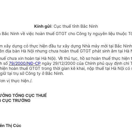
Kính gửi
: Cục thuế tỉnh Bắc Ninh
 Bắc Ninh về việc hoàn thuế GTGT cho Công ty nguyên liệu thuộc T
m xây dựng có thực hiện đầu tư xây dựng Nhà máy mới tại Bắc Ninh 
rên địa bàn Hà Nội nhưng chưa hoàn thuế GTGT phát sinh âm tại Hà N
ế chưa xin hoàn tại Hà Nội). Về thủ tục, hồ sơ hoàn thuế thực hiện 
nh số
79/2000/NĐ-CP
ngày 29/12/2000 của Chính phủ quy định chi Tiế
iện hoàn thuế GTGT trong thời gian kê khai, nộp thuế tại Hà Nội có 
giữ tại trụ sở Công ty ở Bắc Ninh.
n vị thực hiện./.
ƯỞNG TỔNG CỤC THUẾ
G CỤC TRƯỞNG
ễn Thị Cúc