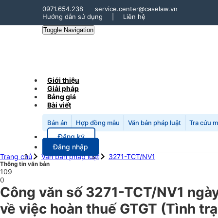
0971.654.238
service.center@caselaw.vn
Hướng dẫn sử dụng
|
Liên hệ
Toggle Navigation
Giới thiệu
Giải pháp
Bảng giá
Bài viết
Bản án
Hợp đồng mẫu
Văn bản pháp luật
Tra cứu 
Đăng ký
Đăng nhập
Trang chủ
Văn bản pháp luật
3271-TCT/NV1
Thông tin văn bản
109
0
Công văn số 3271-TCT/NV1 ngày
về việc hoàn thuế GTGT (Tình trạ