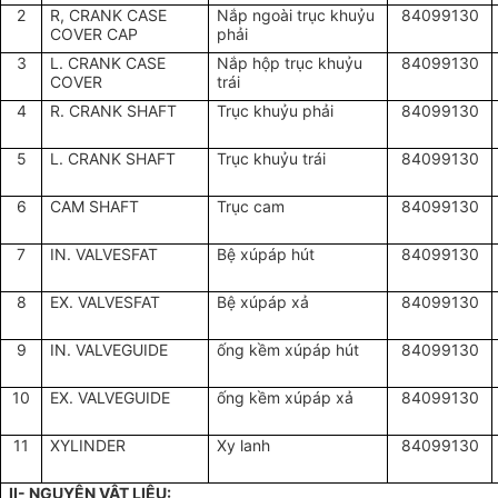
2
R, CRANK CASE
Nắp ngoài trục khuỷu
84099130
COVER CAP
phải
3
L. CRANK CASE
Nắp hộp trục khuỷu
84099130
COVER
trái
4
R. CRANK SHAFT
Trục khuỷu phải
84099130
5
L. CRANK SHAFT
Trục khuỷu trái
84099130
6
CAM SHAFT
Trục cam
84099130
7
IN. VALVESFAT
Bệ xúpáp hút
84099130
8
EX. VALVESFAT
Bệ xúpáp xả
84099130
9
IN. VALVEGUIDE
ống kềm xúpáp hút
84099130
10
EX. VALVEGUIDE
ống kềm xúpáp xả
84099130
11
XYLINDER
Xy lanh
84099130
II- NGUYÊN VẬT LIỆU: