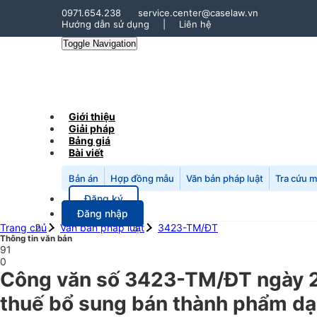
0971.654.238
service.center@caselaw.vn
Hướng dẫn sử dụng
|
Liên hệ
Toggle Navigation
Giới thiệu
Giải pháp
Bảng giá
Bài viết
Bản án
Hợp đồng mẫu
Văn bản pháp luật
Tra cứu 
Đăng ký
Đăng nhập
Trang chủ
Văn bản pháp luật
3423-TM/ĐT
Thông tin văn bản
91
0
Công văn số 3423-TM/ĐT ngày 2
thuế bổ sung bán thành phẩm dạn