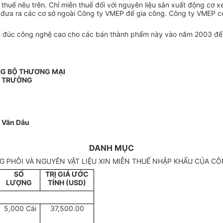
ế nêu trên. Chỉ miễn thuế đối với nguyên liệu sản xuất động cơ xe
 đưa ra các cơ sở ngoài Công ty VMEP để gia công. Công ty VMEP c
 đúc công nghệ cao cho các bán thành phẩm này vào năm 2003 để có
G BỘ THƯƠNG MẠI
 TRƯỞNG
 Văn Dâu
DANH MỤC
G PHÔI VÀ NGUYÊN VẬT LIỆU XIN MIỄN THUẾ NHẬP KHẨU CỦA CÔ
SỐ
TRỊ GIÁ ƯỚC
LƯỢNG
TÍNH (USD)
5,000 Cái
37,500.00