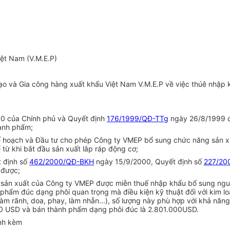
ệt Nam (V.M.E.P)
o và Gia công hàng xuất khẩu Việt Nam V.M.E.P về việc thúê nhập 
0 của Chính phủ và Quyết định
176/1999/QĐ-TTg
ngày 26/8/1999 c
hành phẩm;
ế hoạch và Đầu tư cho phép Công ty VMEP bổ sung chức năng sản x
từ khi bắt đầu sản xuất lắp ráp động cơ;
 định số
462/2000/QĐ-BKH
ngày 15/9/2000, Quyết định số
227/20
 được;
o sản xuất của Công ty VMEP được miễn thuế nhập khẩu bổ sung ngu
h phẩm đúc dạng phôi quan trọng mà điều kiện kỹ thuật đối với kim
làm rãnh, doa, phay, làm nhẵn...), số lượng này phù hợp với khả nă
.000 USD và bán thành phẩm dạng phôi đúc là 2.801.000USD.
ính kèm