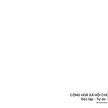
CỘNG HOÀ XÃ HỘI CHỦ
Độc lập - Tự do
******