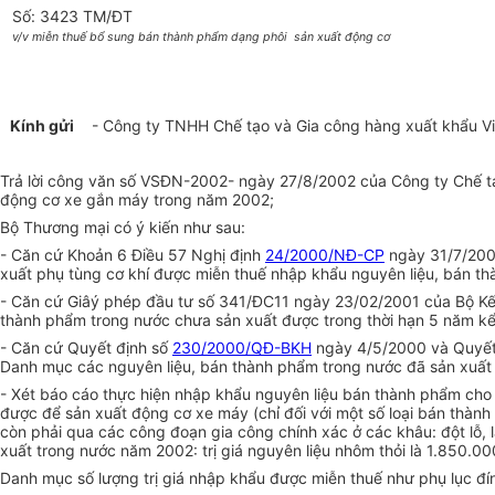
Số: 3423 TM/ĐT
v/v miễn thuế bổ sung bán thành phẩm dạng phôi sản xuất động cơ
Kính gửi
- Công ty TNHH Chế tạo và Gia công hàng xuất khẩu Vi
Trả lời công văn số VSĐN-2002- ngày 27/8/2002 của Công ty Chế tạ
động cơ xe gắn máy trong năm 2002;
Bộ Thương mại có ý kiến như sau:
- Căn cứ Khoản 6 Điều 57 Nghị định
24/2000/NĐ-CP
ngày 31/7/200
xuất phụ tùng cơ khí được miễn thuế nhập khẩu nguyên liệu, bán t
- Căn cứ Giâý phép đầu tư số 341/ĐC11 ngày 23/02/2001 của Bộ K
thành phẩm trong nước chưa sản xuất được trong thời hạn 5 năm kể 
- Căn cứ Quyết định số
230/2000/QĐ-BKH
ngày 4/5/2000 và Quyết
Danh mục các nguyên liệu, bán thành phẩm trong nước đã sản xuất
- Xét báo cáo thực hiện nhập khẩu nguyên liệu bán thành phẩm ch
được để sản xuất động cơ xe máy (chỉ đối với một số loại bán thàn
còn phải qua các công đoạn gia công chính xác ở các khâu: đột lỗ, 
xuất trong nước năm 2002: trị giá nguyên liệu nhôm thỏi là 1.850
Danh mục số lượng trị giá nhập khẩu được miễn thuế như phụ lục đ