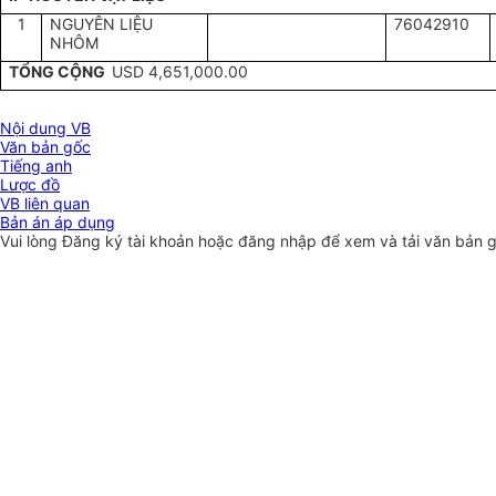
1
NGUYÊN LIỆU
76042910
NHÔM
TỔNG CỘNG
USD 4,651,000.00
Nội dung VB
Văn bản gốc
Tiếng anh
Lược đồ
VB liên quan
Bản án áp dụng
Vui lòng
Đăng ký
tài khoản hoặc
đăng nhập
để xem và tải văn bản 