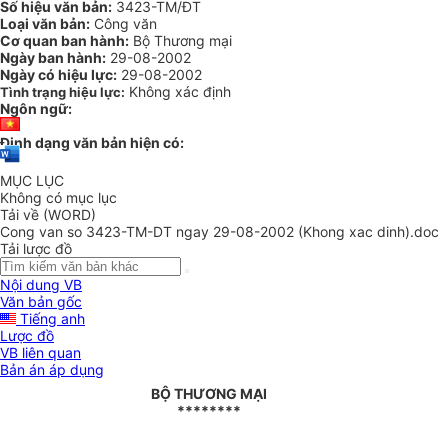
Số hiệu văn bản:
3423-TM/ĐT
Loại văn bản:
Công văn
Cơ quan ban hành:
Bộ Thương mại
Ngày ban hành:
29-08-2002
Ngày có hiệu lực:
29-08-2002
Không xác định
Tình trạng hiệu lực:
Ngôn ngữ:
Định dạng văn bản hiện có:
MỤC LỤC
Không có mục lục
Tải về (WORD)
Cong van so 3423-TM-DT ngay 29-08-2002 (Khong xac dinh).doc
Tải lược đồ
Nội dung VB
Văn bản gốc
Tiếng anh
Lược đồ
VB liên quan
Bản án áp dụng
BỘ THƯƠNG MẠI
********