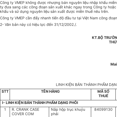
Công ty VMEP không được nhượng bán nguyên liệu nhập khẩu miễn thu
ty đưa sang các công đoạn sản xuất khác ngay trong Công ty hoặc
khẩu và sử dụng nguyên liệu sản xuất được miễn thuế nêu trên.
Công ty VMEP cần đẩy nhanh tiến độ đầu tư tại Việt Nam công đoạn
2- Văn bản này có hiệu lực đến 31/12/2002./.
KT.BỘ TRƯỞN
THỨ
Mai
LINH KIỆN BÁN THÀNH PHẨM DẠN
STT
TÊN HÀNG
MÃ SỐ
THUẾ
I- LINH KIỆN BÁN THÀNH PHẨM DẠNG PHÔI
1
R. CRANK CASE
Nắp hộp trục khuỷu
84099130
COVER COM
phải