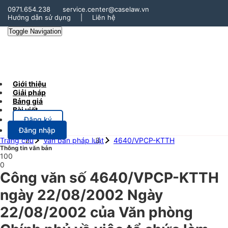
0971.654.238
service.center@caselaw.vn
Hướng dẫn sử dụng
|
Liên hệ
Toggle Navigation
Giới thiệu
Giải pháp
Bảng giá
Bài viết
Đăng ký
Đăng nhập
Trang chủ
Văn bản pháp luật
4640/VPCP-KTTH
Thông tin văn bản
100
0
Công văn số 4640/VPCP-KTTH
ngày 22/08/2002 Ngày
22/08/2002 của Văn phòng