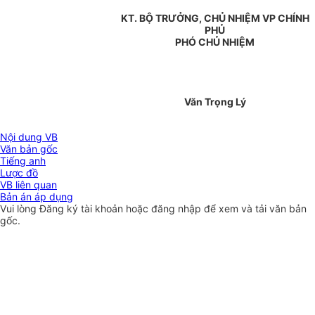
KT. BỘ TRƯỞNG, CHỦ NHIỆM VP CHÍNH
PHỦ
PHÓ CHỦ NHIỆM
Văn Trọng Lý
Nội dung VB
Văn bản gốc
Tiếng anh
Lược đồ
VB liên quan
Bản án áp dụng
Vui lòng
Đăng ký
tài khoản hoặc
đăng nhập
để xem và tải văn bản
gốc.