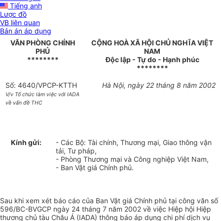
Tiếng anh
Lược đồ
VB liên quan
Bản án áp dụng
VĂN PHÒNG CHÍNH
CỘNG HOÀ XÃ HỘI CHỦ NGHĨA VIỆT
PHỦ
NAM
********
Độc lập - Tự do - Hạnh phúc
********
Số: 4640/VPCP-KTTH
Hà Nội, ngày 22 tháng 8 năm 2002
V/v Tổ chức làm việc với IADA
về vấn đề THC
Kính gửi:
- Các Bộ: Tài chính, Thương mại, Giao thông vận
tải, Tư pháp,
- Phòng Thương mại và Công nghiệp Việt Nam,
- Ban Vật giá Chính phủ.
Sau khi xem xét báo cáo của Ban Vật giá Chính phủ tại công văn số
596/BC-BVGCP ngày 24 tháng 7 năm 2002 về việc Hiệp hội Hiệp
thương chủ tàu Châu Á (IADA) thông báo áp dụng chi phí dịch vụ