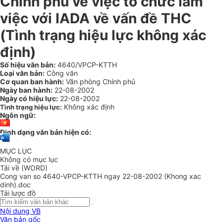
Chính phủ về việc tổ chức làm
việc với IADA về vấn đề THC
(Tình trạng hiệu lực không xác
định)
Số hiệu văn bản:
4640/VPCP-KTTH
Loại văn bản:
Công văn
Cơ quan ban hành:
Văn phòng Chính phủ
Ngày ban hành:
22-08-2002
Ngày có hiệu lực:
22-08-2002
Không xác định
Tình trạng hiệu lực:
Ngôn ngữ:
Định dạng văn bản hiện có:
MỤC LỤC
Không có mục lục
Tải về (WORD)
Cong van so 4640-VPCP-KTTH ngay 22-08-2002 (Khong xac
dinh).doc
Tải lược đồ
Nội dung VB
Văn bản gốc