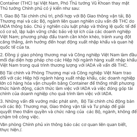
Container (THC) tại Việt Nam, Phó Thủ tướng Vũ Khoan thay mặt
Thủ tướng Chính phủ có ý kiến như sau:
1. Giao Bộ Tài chính chủ trì, phối hợp với Bộ Giao thông vận tải, Bộ
Thương mại và các Bộ, ngành liên quan nghiên cứu vấn đề THC do
IADA thông báo. Chú ý nghiên cứu luật pháp và thông lệ quốc tế để
có cơ sở, lập luận vững chắc bảo vệ lợi ích của các doanh nghiệp
Việt Nam; phương pháp đấu tranh cần khôn khéo, tránh xung đột
căng thẳng, ảnh hưởng đến hoạt động xuất nhập khẩu và quan hệ
quốc tế của ta.
2. Đồng ý giao phòng thương mại và Công nghiệp Việt Nam làm đầu
mối đại diện hợp pháp cho các Hiệp hội ngành hàng xuất nhập khẩu
Việt Nam trong quá trình thương lượng với IADA về vấn đề THC.
Bộ Tài chính và Phòng Thương mại và Công nghiệp Việt Nam trao
đổi với các Hiệp hội ngành hàng xuất nhập khẩu, các doanh nghiệp
lớn có hàng hóa vận chuyển bằng Container để thống nhất phương
thức hành động, cách thức làm việc với IADA và việc đóng góp tài
chính của doanh nghiệp cho quá trình làm việc với IADA.
3. Những vấn đề vướng mắc phát sinh, Bộ Tài chính chủ động bàn
với các Bộ: Thương mại, Giao thông vận tải và Tư pháp để giải
quyết theo thẩm quyền và chức năng của các Bộ, ngành, không để
chậm trễ công việc.
Văn phòng Chính phủ xin thông báo các cơ quan liên quan biết,
thực hiện./.