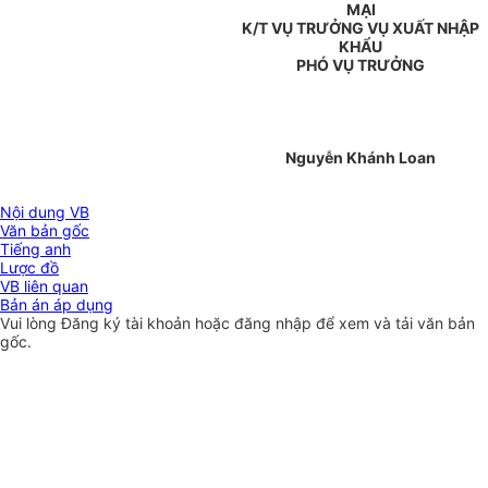
MẠI
K/T VỤ TRƯỞNG VỤ XUẤT NHẬP
KHẨU
PHÓ VỤ TRƯỞNG
Nguyễn Khánh Loan
Nội dung VB
Văn bản gốc
Tiếng anh
Lược đồ
VB liên quan
Bản án áp dụng
Vui lòng
Đăng ký
tài khoản hoặc
đăng nhập
để xem và tải văn bản
gốc.