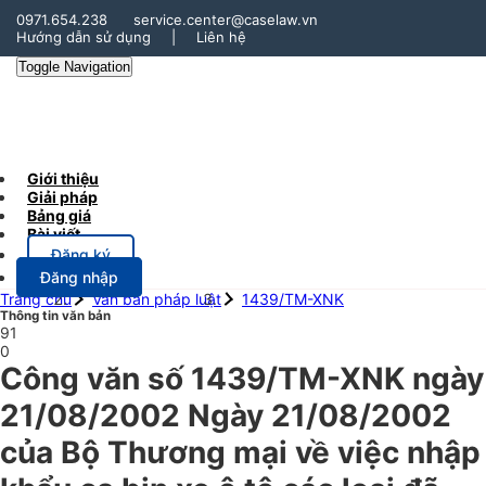
0971.654.238
service.center@caselaw.vn
Hướng dẫn sử dụng
|
Liên hệ
Toggle Navigation
Giới thiệu
Giải pháp
Bảng giá
Bài viết
Đăng ký
Đăng nhập
Trang chủ
Văn bản pháp luật
1439/TM-XNK
Thông tin văn bản
91
0
Công văn số 1439/TM-XNK ngày
21/08/2002 Ngày 21/08/2002
của Bộ Thương mại về việc nhập