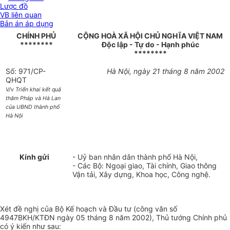
Lược đồ
VB liên quan
Bản án áp dụng
CHÍNH PHỦ
CỘNG HOÀ XÃ HỘI CHỦ NGHĨA VIỆT NAM
********
Độc lập - Tự do - Hạnh phúc
********
Số: 971/CP-
Hà Nội, ngày 21 tháng 8 năm 2002
QHQT
V/v Triển khai kết quả
thăm Pháp và Hà Lan
của UBND thành phố
Hà Nội
Kính gửi
- Uỷ ban nhân dân thành phố Hà Nội,
- Các Bộ: Ngoại giao, Tài chính, Giao thông
Vận tải, Xây dựng, Khoa học, Công nghệ.
Xét đề nghị của Bộ Kế hoạch và Đầu tư (công văn số
4947BKH/KTĐN ngày 05 tháng 8 năm 2002), Thủ tướng Chính phủ
có ý kiến như sau: