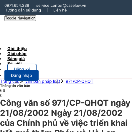
0971.654.238
service.center@caselaw.vn
Hướng dẫn sử dụng
|
Liên hệ
Toggle Navigation
Giới thiệu
Giải pháp
Bảng giá
Bài viết
Đăng ký
Đăng nhập
Trang chủ
Văn bản pháp luật
971/CP-QHQT
Thông tin văn bản
66
0
Công văn số 971/CP-QHQT ngày
21/08/2002 Ngày 21/08/2002
của Chính phủ về việc triển khai