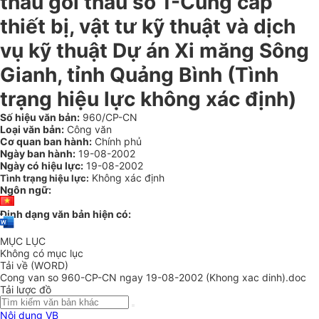
thầu gói thầu số 1-Cung cấp
thiết bị, vật tư kỹ thuật và dịch
vụ kỹ thuật Dự án Xi măng Sông
Gianh, tỉnh Quảng Bình (Tình
trạng hiệu lực không xác định)
Số hiệu văn bản:
960/CP-CN
Loại văn bản:
Công văn
Cơ quan ban hành:
Chính phủ
Ngày ban hành:
19-08-2002
Ngày có hiệu lực:
19-08-2002
Không xác định
Tình trạng hiệu lực:
Ngôn ngữ:
Định dạng văn bản hiện có:
MỤC LỤC
Không có mục lục
Tải về (WORD)
Cong van so 960-CP-CN ngay 19-08-2002 (Khong xac dinh).doc
Tải lược đồ
Nội dung VB