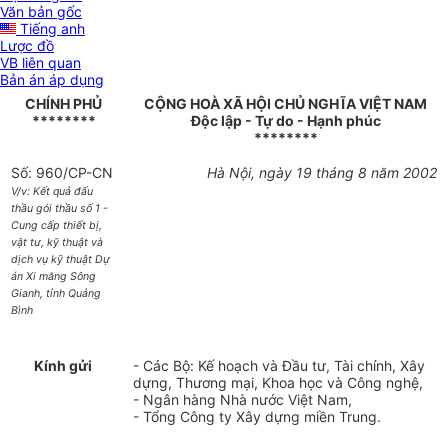
Văn bản gốc
Tiếng anh
Lược đồ
VB liên quan
Bản án áp dụng
CHÍNH PHỦ
CỘNG HOÀ XÃ HỘI CHỦ NGHĨA VIỆT NAM
********
Độc lập - Tự do - Hạnh phúc
********
Số: 960/CP-CN
Hà Nội, ngày 19 tháng 8 năm 2002
V/v: Kết quả đấu
thầu gói thầu số 1 -
Cung cấp thiết bị,
vật tư, kỹ thuật và
dịch vụ kỹ thuật Dự
án Xi măng Sông
Gianh, tỉnh Quảng
Bình
Kính gửi
- Các Bộ: Kế hoạch và Đầu tư, Tài chính, Xây
dựng, Thương mại, Khoa học và Công nghệ,
- Ngân hàng Nhà nước Việt Nam,
- Tổng Công ty Xây dựng miền Trung.