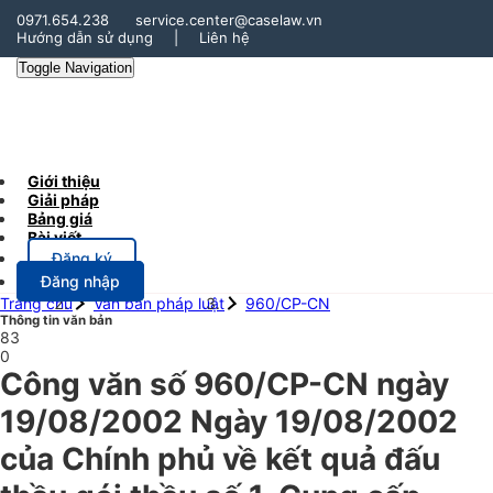
0971.654.238
service.center@caselaw.vn
Hướng dẫn sử dụng
|
Liên hệ
Toggle Navigation
Giới thiệu
Giải pháp
Bảng giá
Bài viết
Đăng ký
Đăng nhập
Trang chủ
Văn bản pháp luật
960/CP-CN
Thông tin văn bản
83
0
Công văn số 960/CP-CN ngày
19/08/2002 Ngày 19/08/2002
của Chính phủ về kết quả đấu