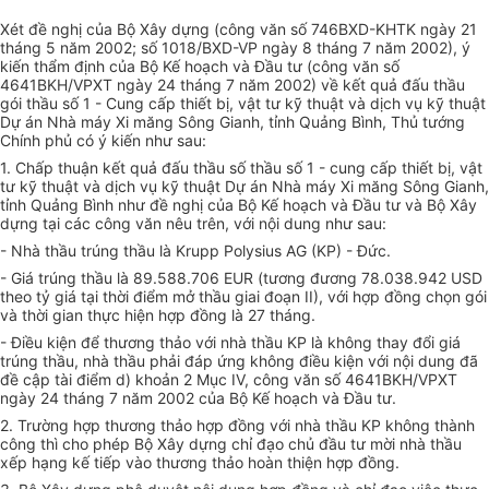
Xét đề nghị của Bộ Xây dựng (công văn số 746BXD-KHTK ngày 21
tháng 5 năm 2002; số 1018/BXD-VP ngày 8 tháng 7 năm 2002), ý
kiến thẩm định của Bộ Kế hoạch và Đầu tư (công văn số
4641BKH/VPXT ngày 24 tháng 7 năm 2002) về kết quả đấu thầu
gói thầu số 1 - Cung cấp thiết bị, vật tư kỹ thuật và dịch vụ kỹ thuật
Dự án Nhà máy Xi măng Sông Gianh, tỉnh Quảng Bình, Thủ tướng
Chính phủ có ý kiến như sau:
1. Chấp thuận kết quả đấu thầu số thầu số 1 - cung cấp thiết bị, vật
tư kỹ thuật và dịch vụ kỹ thuật Dự án Nhà máy Xi măng Sông Gianh,
tỉnh Quảng Bình như đề nghị của Bộ Kế hoạch và Đầu tư và Bộ Xây
dựng tại các công văn nêu trên, với nội dung như sau:
- Nhà thầu trúng thầu là Krupp Polysius AG (KP) - Đức.
- Giá trúng thầu là 89.588.706 EUR (tương đương 78.038.942 USD
theo tỷ giá tại thời điểm mở thầu giai đoạn II), với hợp đồng chọn gói
và thời gian thực hiện hợp đồng là 27 tháng.
- Điều kiện để thương thảo với nhà thầu KP là không thay đổi giá
trúng thầu, nhà thầu phải đáp ứng không điều kiện với nội dung đã
đề cập tài điểm d) khoản 2 Mục IV, công văn số 4641BKH/VPXT
ngày 24 tháng 7 năm 2002 của Bộ Kế hoạch và Đầu tư.
2. Trường hợp thương thảo hợp đồng với nhà thầu KP không thành
công thì cho phép Bộ Xây dựng chỉ đạo chủ đầu tư mời nhà thầu
xếp hạng kế tiếp vào thương thảo hoàn thiện hợp đồng.