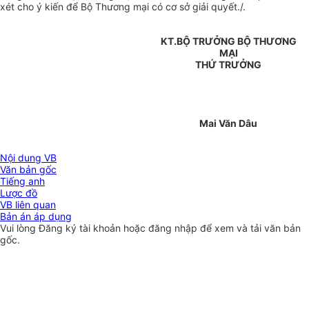
xét cho ý kiến để Bộ Thương mại có cơ sở giải quyết./.
KT.BỘ TRƯỞNG BỘ THƯƠNG
MẠI
THỨ TRƯỞNG
Mai Văn Dâu
Nội dung VB
Văn bản gốc
Tiếng anh
Lược đồ
VB liên quan
Bản án áp dụng
Vui lòng
Đăng ký
tài khoản hoặc
đăng nhập
để xem và tải văn bản
gốc.