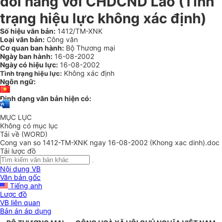
đổi hàng với CHDCND Lào (Tình
trạng hiệu lực không xác định)
Số hiệu văn bản:
1412/TM-XNK
Loại văn bản:
Công văn
Cơ quan ban hành:
Bộ Thương mại
Ngày ban hành:
16-08-2002
Ngày có hiệu lực:
16-08-2002
Không xác định
Tình trạng hiệu lực:
Ngôn ngữ:
Định dạng văn bản hiện có:
MỤC LỤC
Không có mục lục
Tải về (WORD)
Cong van so 1412-TM-XNK ngay 16-08-2002 (Khong xac dinh).doc
Tải lược đồ
Nội dung VB
Văn bản gốc
Tiếng anh
Lược đồ
VB liên quan
Bản án áp dụng