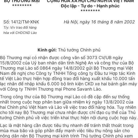
BỘ THƯƠNG MẠI
CỘNG HOÀ XÃ HỘI CHỦ NGHĨA VIỆT NAM
********
Độc lập - Tự do - Hạnh phúc
********
Số: 1412/TM-XNK
Hà Nội, ngày 16 tháng 8 năm 2002
T/y: V/v trao đổi hàng
hóa với CHDCND Lào
Kính gửi:
Thủ tướng Chính phủ
Bộ Thương mại có nhận được công văn số 3073 CV/UB ngày
15/8/2002 của Uỷ ban nhân dân tỉnh Nghệ An và công thư của Bộ
Thương mại Lào số 0864 ngày 14/8/2002 gửi Bộ Thương mại Việt
Nam đề nghị cho Công ty TNHH Tổng công ty Đầu tư Hợp tác Kinh
tế Việt Lào thực hiện hợp đồng trao đổi hàng xuất khẩu 10.000 tấn
lạc nhân để nhập khẩu 6.000 bộ linh kiện CKD xe hai bánh gắn máy
với Công ty TNHH Thương mại Phone Savanh Lào.
Trong công thư của Bộ Thương mại Lào có đề cập đến sự thống
nhất trong cuộc họp phân ban giữa nhiệm kỳ ngày 13/8/2002 của
hai Chính phủ Việt Nam và Lào về việc trao đổi hàng hóa. Tuy nhiên
cho tới nay Bộ Thương mại chưa nhận được chỉ đạo cụ thể của Thủ
tướng Chính phủ về việc triển khai thực hiện nội dung cuộc họp này.
Lạc là mặt hàng cần được tiêu thụ nhanh để tránh thất thoát trong
mùa mua bão và góp phần đẩy mạnh việc tiêu thụ nông sản cho
nông dân nên Bộ Thương mại kính trình Thủ tướng Chính phủ xem