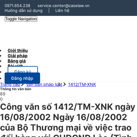
0971.654.238
service.center@caselaw.vn
Hướng dẫn sử dụng
|
Liên hệ
Toggle Navigation
Giới thiệu
Giải pháp
Bảng giá
Bài viết
Đăng ký
Đăng nhập
Trang chủ
Văn bản pháp luật
1412/TM-XNK
Thông tin văn bản
89
0
Công văn số 1412/TM-XNK ngày
16/08/2002 Ngày 16/08/2002
của Bộ Thương mại về việc trao