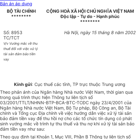
Bản án áp dụng
BỘ TÀI CHÍNH
CỘNG HOÀ XÃ HỘI CHỦ NGHĨA VIỆT NAM
********
Độc lập - Tự do - Hạnh phúc
********
Số: 8953
Hà Nội, ngày 15 tháng 8 năm 2002
TC/TCT
V/v Vướng mắc về thu
thuế đối với việc xử lý
tài sản đảm bảo tiền
vay
Kính gửi
: Cục thuế các tỉnh, TP trực thuộc Trung ương
Theo phản ánh của Ngân hàng Nhà nước Việt Nam, thời gian qua
trong quá trình thực hiện Thông tư liên tịch số
03/2001/TTLT/NHNN-BTP-BCA-BTC-TCĐC ngày 23/4/2001 của
Ngân hàng Nhà nước Việt Nam, Bộ Tư pháp, Bộ Công an, Bộ Tài
chính và Tổng cục Địa chính về việc hướng dẫn việc xử lý tài sản
bảo đảm tiền vay để thu hồi nợ cho các tổ chức tín dụng có phát
sinh vướng mắc về trình tự thu thuế và thu nợ khi xử lý tài sản bảo
đảm tiền vay như sau:
Theo quy định tại Khoản 1, Mục VIII, Phần B Thông tư liên tịch số