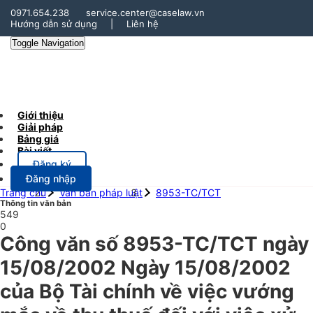
0971.654.238
service.center@caselaw.vn
Hướng dẫn sử dụng
|
Liên hệ
Toggle Navigation
Giới thiệu
Giải pháp
Bảng giá
Bài viết
Đăng ký
Đăng nhập
Trang chủ
Văn bản pháp luật
8953-TC/TCT
Thông tin văn bản
549
0
Công văn số 8953-TC/TCT ngày
15/08/2002 Ngày 15/08/2002
của Bộ Tài chính về việc vướng