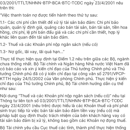
03/2001/TTLT/NHNN-BTP-BCA-BTC-TCĐC ngày 23/4/2001 nêu
trên thì:
“Việc thanh toán nợ được tiến hành theo thứ tự sau:
1.1- Các chi phí cần thiết để xử lý tài sản bảo đảm: Chi phí bảo
quản, quản lý định giá, quảng cáo bán tài sản, bán tài sản, tiền hoa
hồng, chi phí, lệ phí bán đấu giá và các chi phí cần thiết, hợp lý
khác liên quan đến tài sản bảo đảm.
1.2- Thuế và các Khoản phí nộp ngân sách (nếu có)
1.3- Nợ gốc, lãi vay, lãi quá hạn...”
Thực tế thực hiện quy định tại Điểm 1.2 nêu trên giữa các Bộ, ngành
chưa thống nhất. Bộ Tài chính và Ngân hàng Nhà nước Việt Nam đã
có báo cáo và xin ý kiến chỉ đạo của Thủ tướng Chính phủ và Thủ
tướng Chính phủ đã có ý kiến chỉ đạo tại công văn số 2791/VPCP-
KTTH ngày 24/5/2002 của Văn phòng Chính phủ. Thực hiện ý kiến
chỉ đạo của Thủ tướng Chính phủ, Bộ Tài chính hướng dẫn cụ thể
như sau:
Nội dung “Thuế và các Khoản phí nộp ngân sách (nếu có)” nêu tại
Thông tư liên tịch số 03/2001/TTLT/NHNN-BTP-BCA-BTC-TCĐC
ngày 23/4/2001 (nêu trên) được hiểu là các Khoản thuế và phí phát
sinh trực tiếp từ việc bán tài sản bảo đảm tiền vay (nếu có) mà
pháp luật quy định thuộc trách nhiệm của bên khách hàng vay có
tài sản bảo đảm bị xử lý, không bao gồm các Khoản nợ đọng thuế.
Bộ Tài chính yêu cầu Cục thuế các tỉnh, thành phố thực hiện thống