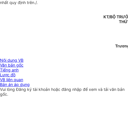
nhất quy định trên./.
KT/BỘ TRƯỞ
THỨ
Trươn
Nội dung VB
Văn bản gốc
Tiếng anh
Lược đồ
VB liên quan
Bản án áp dụng
Vui lòng
Đăng ký
tài khoản hoặc
đăng nhập
để xem và tải văn bản
gốc.