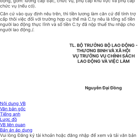
động, gồm: lương cấp bậc, chức vụ, phụ cấp khu vực và phụ cấp
chức vụ (nếu có).
Căn cứ vào quy định nêu trên, thì tiền lương làm căn cứ để tính trợ
cấp thôi việc đối với trường hợp cụ thể mà C.ty nêu là tổng số tiền
người lao động thực lĩnh và số tiền C.ty đã nộp thuế thu nhập cho
người lao động./.
TL. BỘ TRƯỞNG BỘ LAO ĐỘNG -
THƯƠNG BINH VÀ XÃ HỘI
VỤ TRƯỞNG VỤ CHÍNH SÁCH
LAO ĐỘNG VÀ VIỆC LÀM
Nguyễn Đại Đồng
Nội dung VB
Văn bản gốc
Tiếng anh
Lược đồ
VB liên quan
Bản án áp dụng
Vui lòng
Đăng ký
tài khoản hoặc
đăng nhập
để xem và tải văn bản