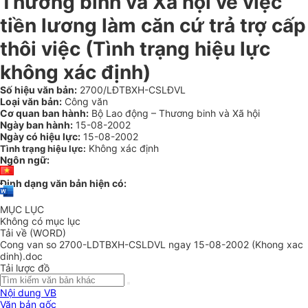
Thương binh và Xã hội về việc
tiền lương làm căn cứ trả trợ cấp
thôi việc (Tình trạng hiệu lực
không xác định)
Số hiệu văn bản:
2700/LĐTBXH-CSLĐVL
Loại văn bản:
Công văn
Cơ quan ban hành:
Bộ Lao động – Thương binh và Xã hội
Ngày ban hành:
15-08-2002
Ngày có hiệu lực:
15-08-2002
Không xác định
Tình trạng hiệu lực:
Ngôn ngữ:
Định dạng văn bản hiện có:
MỤC LỤC
Không có mục lục
Tải về (WORD)
Cong van so 2700-LDTBXH-CSLDVL ngay 15-08-2002 (Khong xac
dinh).doc
Tải lược đồ
Nội dung VB
Văn bản gốc