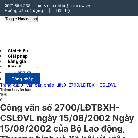
0971.654.238
service.center@caselaw.vn
Hướng dẫn sử dụng
|
Liên hệ
Toggle Navigation
Giới thiệu
Giải pháp
Bảng giá
Bài viết
Đăng ký
Đăng nhập
Trang chủ
Văn bản pháp luật
2700/LĐTBXH-CSLĐVL
Thông tin văn bản
100
0
Công văn số 2700/LĐTBXH-
CSLĐVL ngày 15/08/2002 Ngày
15/08/2002 của Bộ Lao động,