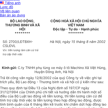
Tiếng anh
Lược đồ
VB liên quan
Bản án áp dụng
BỘ LAO ĐỘNG,
CỘNG HOÀ XÃ HỘI CHỦ NGHĨA
THƯƠNG BINH VÀ XÃ
VIỆT NAM
HỘI
Độc lập - Tự do - Hạnh phúc
********
********
Số: 2700/LĐTBXH-
Hà Nội, ngày 15 tháng 8 năm 2002
CSLĐVL
V/v: tiền lương làm căn cứ trả
trợ cấp thôi việc
Kính gửi:
C.ty TNHH phụ tùng xe máy ô tô Machino Xã Việt Hùng,
Huyện Đông Anh, Hà Nội
Trả lời công văn ngày 12/8/2002 của quý Công ty về việc ghi tại
trích yếu, Bộ Lao động - Thương binh và xã hội có ý kiến như sau:
Theo quy định tại Điều 13 của Nghị định số 197/CP ngày
31/12/1994 của Chính phủ chi tiết và hướng dẫn thi hành một số
điều của Bộ Luật lao động về tiền lương, thì tiền lương căn cứ để
tính trợ cấp thôi việc là tiền lương theo hợp đồng lao động, được
tính bình quân của 6 tháng liền kề trước khi chấm dứt hợp đồng lao