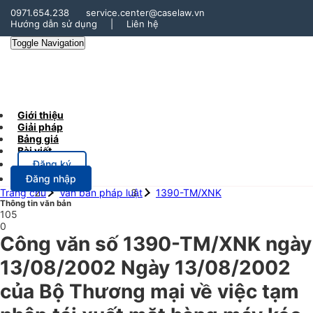
0971.654.238
service.center@caselaw.vn
Hướng dẫn sử dụng
|
Liên hệ
Toggle Navigation
Giới thiệu
Giải pháp
Bảng giá
Bài viết
Đăng ký
Đăng nhập
Trang chủ
Văn bản pháp luật
1390-TM/XNK
Thông tin văn bản
105
0
Công văn số 1390-TM/XNK ngày
13/08/2002 Ngày 13/08/2002
của Bộ Thương mại về việc tạm