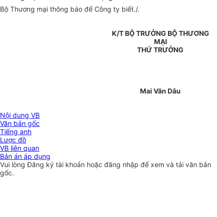
Bộ Thương mại thông báo để Công ty biết./.
K/T BỘ TRƯỞNG BỘ THƯƠNG
MẠI
THỨ TRƯỞNG
Mai Văn Dâu
Nội dung VB
Văn bản gốc
Tiếng anh
Lược đồ
VB liên quan
Bản án áp dụng
Vui lòng
Đăng ký
tài khoản hoặc
đăng nhập
để xem và tải văn bản
gốc.