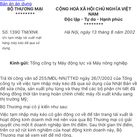
Bản án áp dụng
BỘ THƯƠNG MẠI
CỘNG HOÀ XÃ HỘI CHỦ NGHĨA VIỆT
********
NAM
Độc lập - Tự do - Hạnh phúc
********
Số: 1390 TM/XNK
Hà Nội, ngày 13 tháng 8 năm 2002
V/v tạm nhập tái xuất mặt
hàng máy kéo đã qua sử
dụng
Kính gửi:
Tổng công ty Máy động lực và Máy nông nghiệp
Trả lời công văn số 255/MĐL-NN/TTKD ngày 26/7/2002 của Tổng
công ty về việc tạm nhập máy kéo đã qua sử dụng của Nhật Bản về
để sửa chữa, sản xuất phụ tùng và thay thế các bộ phận chi tiết đã
hỏng đồng thời tân trang hoàn chỉnh chiếc máy rồi xuất khẩu sang
thị trường Mỹ;
Bộ Thương mại có ý kiến như sau:
Việc tạm nhập máy kéo có gắn động cơ về để tân trang tái xuất là
hoạt động kinh doanh mới mẻ nên vừa qua Bộ Thương mại có giải
quyết cho một ít doanh nghiệp làm thí điểm. Sau thời gian thí điểm,
trên cơ sở rút kinh nghiệm của hoạt động kinh doanh này, Bộ
Thương mại sẽ xem xét để mở rộng.