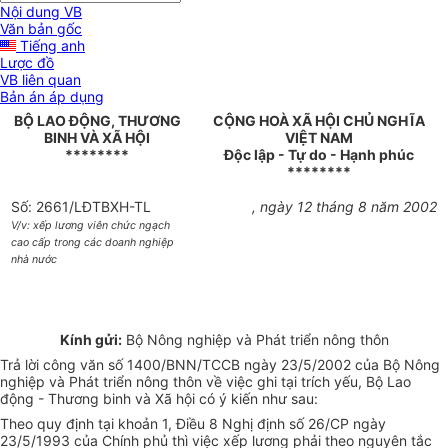
Nội dung VB
Văn bản gốc
Tiếng anh
Lược đồ
VB liên quan
Bản án áp dụng
BỘ LAO ĐỘNG, THƯƠNG
CỘNG HOÀ XÃ HỘI CHỦ NGHĨA
BINH VÀ XÃ HỘI
VIỆT NAM
********
Độc lập - Tự do - Hạnh phúc
********
Số: 2661/LĐTBXH-TL
, ngày 12 tháng 8 năm 2002
V/v: xếp lương viên chức ngạch
cao cấp trong các doanh nghiệp
nhà nước
Kính gửi:
Bộ Nông nghiệp và Phát triển nông thôn
Trả lời công văn số 1400/BNN/TCCB ngày 23/5/2002 của Bộ Nông
nghiệp và Phát triển nông thôn về việc ghi tại trích yếu, Bộ Lao
động - Thương binh và Xã hội có ý kiến như sau:
Theo quy định tại khoản 1, Điều 8 Nghị định số 26/CP ngày
23/5/1993 của Chính phủ thì việc xếp lương phải theo nguyên tắc