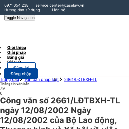
0971.654.238
service.center@caselaw.vn
Hướng dẫn sử dụng
|
Liên hệ
Toggle Navigation
Giới thiệu
Giải pháp
Bảng giá
Bài viết
Đăng ký
Đăng nhập
Trang chủ
Văn bản pháp luật
2661/LĐTBXH-TL
Thông tin văn bản
79
0
Công văn số 2661/LĐTBXH-TL
ngày 12/08/2002 Ngày
12/08/2002 của Bộ Lao động,