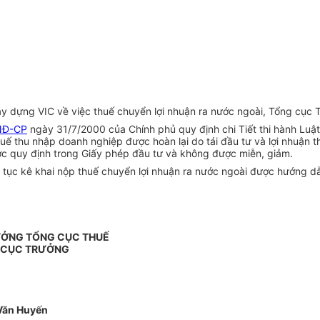
y dựng VIC về việc thuế chuyển lợi nhuận ra nước ngoài, Tổng cục T
NĐ-CP
ngày 31/7/2000 của Chính phủ quy định chi Tiết thi hành Luật
uế thu nhập doanh nghiệp được hoàn lại do tái đầu tư và lợi nhuận
ợc quy định trong Giấy phép đầu tư và không được miễn, giảm.
 tục kê khai nộp thuế chuyển lợi nhuận ra nước ngoài được hướng dẫ
ƯỞNG TỔNG CỤC THUẾ
 CỤC TRƯỞNG
Văn Huyến