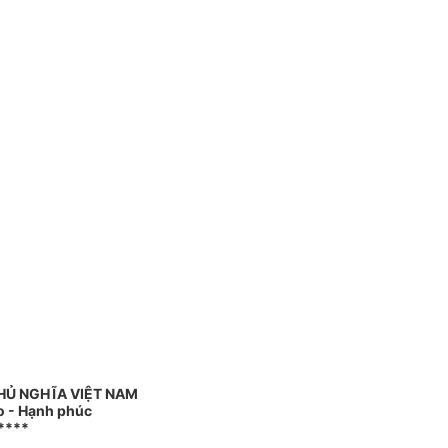
HỦ NGHĨA VIỆT NAM
do - Hạnh phúc
****