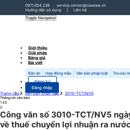
0971.654.238
service.center@caselaw.vn
Hướng dẫn sử dụng
|
Liên hệ
Toggle Navigation
Giới thiệu
Giải pháp
Bảng giá
Bài viết
Bản án
Hợp đồng mẫu
Văn bản pháp luật
Tra cứu 
Đăng ký
Đăng nhập
Trang chủ
Văn bản pháp luật
3010-TCT/NV5
Thông tin văn bản
146
0
Công văn số 3010-TCT/NV5 ngày
về thuế chuyển lợi nhuận ra nước