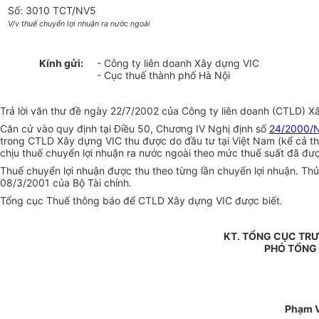
Số: 3010 TCT/NV5
V/v thuế chuyển lợi nhuận ra nước ngoài
Kính gửi:
- Công ty liên doanh Xây dựng VIC
- Cục thuế thành phố Hà Nội
Trả lời văn thư đề ngày 22/7/2002 của Công ty liên doanh (CTLD) Xâ
Căn cứ vào quy định tại Điều 50, Chương IV Nghị định số
24/2000/
trong CTLD Xây dựng VIC thu được do đầu tư tại Việt Nam (kể cả th
chịu thuế chuyển lợi nhuận ra nước ngoài theo mức thuế suất đã đư
Thuế chuyển lợi nhuận được thu theo từng lần chuyển lợi nhuận. Thủ
08/3/2001 của Bộ Tài chính.
Tổng cục Thuế thông báo để CTLD Xây dựng VIC được biết.
KT. TỔNG CỤC TR
PHÓ TỔNG
Phạm 