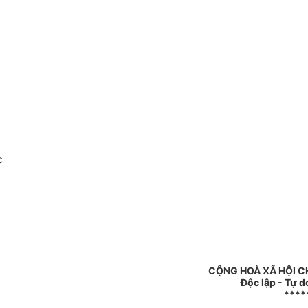
c
CỘNG HOÀ XÃ HỘI C
Độc lập - Tự 
****