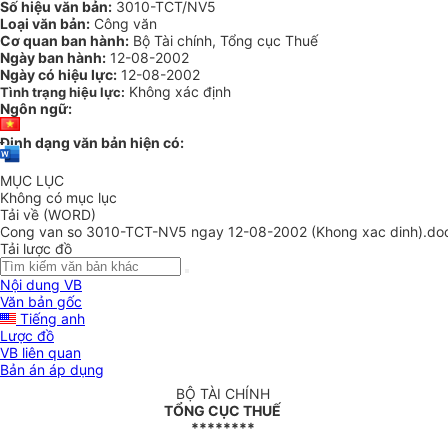
Số hiệu văn bản:
3010-TCT/NV5
Loại văn bản:
Công văn
Cơ quan ban hành:
Bộ Tài chính, Tổng cục Thuế
Ngày ban hành:
12-08-2002
Ngày có hiệu lực:
12-08-2002
Không xác định
Tình trạng hiệu lực:
Ngôn ngữ:
Định dạng văn bản hiện có:
MỤC LỤC
Không có mục lục
Tải về (WORD)
Cong van so 3010-TCT-NV5 ngay 12-08-2002 (Khong xac dinh).do
Tải lược đồ
Nội dung VB
Văn bản gốc
Tiếng anh
Lược đồ
VB liên quan
Bản án áp dụng
BỘ TÀI CHÍNH
TỔNG CỤC THUẾ
********