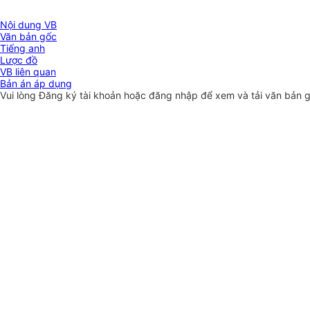
Nội dung VB
Văn bản gốc
Tiếng anh
Lược đồ
VB liên quan
Bản án áp dụng
Vui lòng
Đăng ký
tài khoản hoặc
đăng nhập
để xem và tải văn bản 