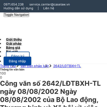
0971.654.238
service.center@caselaw.vn
Hướng dẫn sử dụng
|
Liên hệ
Toggle Navigation
Giới thiệu
Giải pháp
Bảng giá
Bài viết
Đăng ký
Đăng nhập
Trang chủ
Văn bản pháp luật
2642/LĐTBXH-TL
Thông tin văn bản
100
0
Công văn số 2642/LĐTBXH-TL
ngày 08/08/2002 Ngày
08/08/2002 của Bộ Lao động,