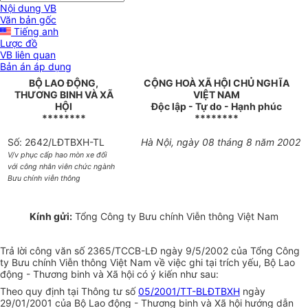
Nội dung VB
Văn bản gốc
Tiếng anh
Lược đồ
VB liên quan
Bản án áp dụng
BỘ LAO ĐỘNG,
CỘNG HOÀ XÃ HỘI CHỦ NGHĨA
THƯƠNG BINH VÀ XÃ
VIỆT NAM
HỘI
Độc lập - Tự do - Hạnh phúc
********
********
Số: 2642/LĐTBXH-TL
Hà Nội, ngày 08 tháng 8 năm 2002
V/v phục cấp hao mòn xe đối
với công nhân viên chức ngành
Bưu chính viễn thông
Kính gửi:
Tổng Công ty Bưu chính Viễn thông Việt Nam
Trả lời công văn số 2365/TCCB-LĐ ngày 9/5/2002 của Tổng Công
ty Bưu chính Viễn thông Việt Nam về việc ghi tại trích yếu, Bộ Lao
động - Thương binh và Xã hội có ý kiến như sau:
Theo quy định tại Thông tư số
05/2001/TT-BLĐTBXH
ngày
29/01/2001 của Bộ Lao động - Thương binh và Xã hội hướng dẫn