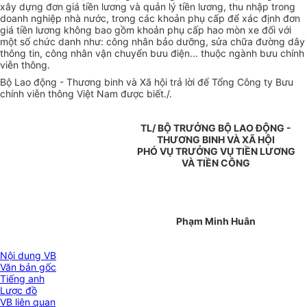
xây dựng đơn giá tiền lương và quản lý tiền lương, thu nhập trong
doanh nghiệp nhà nước, trong các khoản phụ cấp để xác định đơn
giá tiền lương không bao gồm khoản phụ cấp hao mòn xe đối với
một số chức danh như: công nhân bảo dưỡng, sửa chữa đường dây
thông tin, công nhân vận chuyển bưu điện... thuộc ngành bưu chính
viễn thông.
Bộ Lao động - Thương binh và Xã hội trả lời để Tổng Công ty Bưu
chính viễn thông Việt Nam được biết./.
TL/ BỘ TRƯỞNG BỘ LAO ĐỘNG -
THƯƠNG BINH VÀ XÃ HỘI
PHÓ VỤ TRƯỞNG VỤ TIỀN LƯƠNG
VÀ TIỀN CÔNG
Phạm Minh Huân
Nội dung VB
Văn bản gốc
Tiếng anh
Lược đồ
VB liên quan