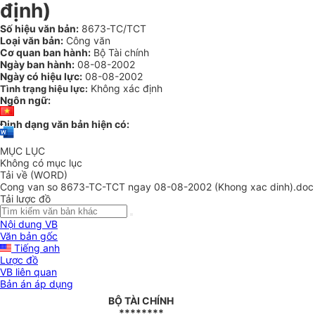
định)
Số hiệu văn bản:
8673-TC/TCT
Loại văn bản:
Công văn
Cơ quan ban hành:
Bộ Tài chính
Ngày ban hành:
08-08-2002
Ngày có hiệu lực:
08-08-2002
Không xác định
Tình trạng hiệu lực:
Ngôn ngữ:
Định dạng văn bản hiện có:
MỤC LỤC
Không có mục lục
Tải về (WORD)
Cong van so 8673-TC-TCT ngay 08-08-2002 (Khong xac dinh).doc
Tải lược đồ
Nội dung VB
Văn bản gốc
Tiếng anh
Lược đồ
VB liên quan
Bản án áp dụng
BỘ TÀI CHÍNH
********