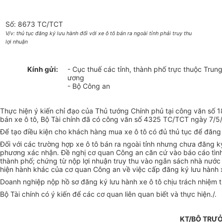
Số: 8673 TC/TCT
V/v: thủ tục đăng ký lưu hành đối với xe ô tô bán ra ngoài tỉnh phải truy thu
lợi nhuận
Kính gửi:
- Cục thuế các tỉnh, thành phố trực thuộc Trun
ương
- Bộ Công an
Thực hiện ý kiến chỉ đạo của Thủ tướng Chính phủ tại công văn s
bán xe ô tô, Bộ Tài chính đã có công văn số 4325 TC/TCT ngày 7/5/
Để tạo điều kiện cho khách hàng mua xe ô tô có đủ thủ tục để đăng
Đối với các trường hợp xe ô tô bán ra ngoài tỉnh nhưng chưa đăng ký
phương xác nhận. Đề nghị cơ quan Công an căn cứ vào báo cáo tình h
thành phố; chứng từ nộp lợi nhuận truy thu vào ngân sách nhà nước
hiện hành khác của cơ quan Công an về việc cấp đăng ký lưu hành xe
Doanh nghiệp nộp hồ sơ đăng ký lưu hành xe ô tô chịu trách nhiệm tr
Bộ Tài chính có ý kiến để các cơ quan liên quan biết và thực hiện./.
KT/BỘ TRƯỞ