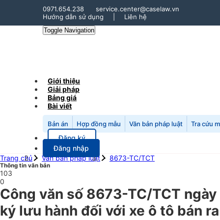
0971.654.238
service.center@caselaw.vn
Hướng dẫn sử dụng
|
Liên hệ
Toggle Navigation
Giới thiệu
Giải pháp
Bảng giá
Bài viết
Bản án
Hợp đồng mẫu
Văn bản pháp luật
Tra cứu 
Đăng ký
Đăng nhập
Trang chủ
Văn bản pháp luật
8673-TC/TCT
Thông tin văn bản
103
0
Công văn số 8673-TC/TCT ngày 
ký lưu hành đối với xe ô tô bán r