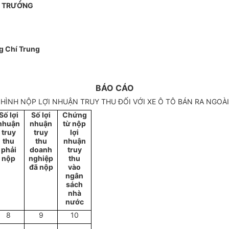
 TRƯỞNG
g Chí Trung
BÁO CÁO
 HÌNH NỘP LỢI NHUẬN TRUY THU ĐỐI VỚI XE Ô TÔ BÁN RA NGOÀI
Số lợi
Số lợi
Chứng
nhuận
nhuận
từ nộp
truy
truy
lợi
thu
thu
nhuận
phải
doanh
truy
nộp
nghiệp
thu
đã nộp
vào
ngân
sách
nhà
nước
8
9
10