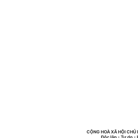
CỘNG HOÀ XÃ HỘI CHỦ 
Độc lập - Tự do -