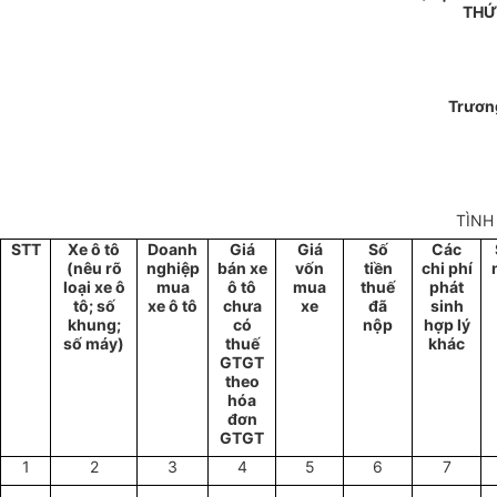
THỨ
Trươn
TÌNH
STT
Xe ô tô
Doanh
Giá
Giá
Số
Các
(nêu rõ
nghiệp
bán xe
vốn
tiền
chi phí
loại xe ô
mua
ô tô
mua
thuế
phát
tô; số
xe ô tô
chưa
xe
đã
sinh
khung;
có
nộp
hợp lý
số máy)
thuế
khác
GTGT
theo
hóa
đơn
GTGT
1
2
3
4
5
6
7