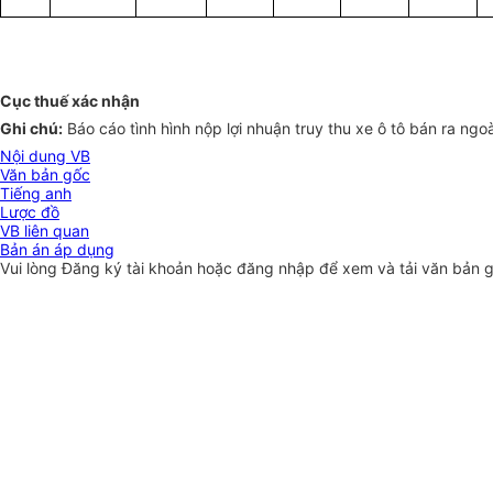
Cục thuế xác nhận
Ghi chú:
Báo cáo tình hình nộp lợi nhuận truy thu xe ô tô bán ra ngoà
Nội dung VB
Văn bản gốc
Tiếng anh
Lược đồ
VB liên quan
Bản án áp dụng
Vui lòng
Đăng ký
tài khoản hoặc
đăng nhập
để xem và tải văn bản 