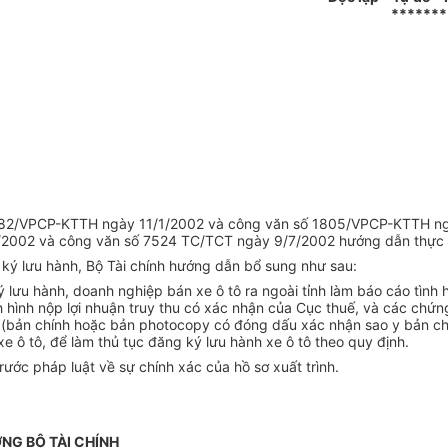
*******
g
ố 182/VPCP-KTTH ngày 11/1/2002 và công văn số 1805/VPCP-KTTH ngà
2002 và công văn số 7524 TC/TCT ngày 9/7/2002 hướng dẫn thực hiện
 ký lưu hành, Bộ Tài chính hướng dẫn bổ sung như sau:
 lưu hành, doanh nghiệp bán xe ô tô ra ngoài tỉnh làm báo cáo tình 
ình nộp lợi nhuận truy thu có xác nhận của Cục thuế, và các chứng t
 (bản chính hoặc bản photocopy có đóng dấu xác nhận sao y bản chín
 ô tô, để làm thủ tục đăng ký lưu hành xe ô tô theo quy định.
ước pháp luật về sự chính xác của hồ sơ xuất trình.
NG BỘ TÀI CHÍNH