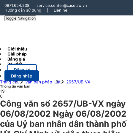
0971.654.238
service.center@caselaw.vn
Hướng dẫn sử dụng
|
Liên hệ
Toggle Navigation
Giới thiệu
Giải pháp
Bảng giá
Bài viết
Đăng ký
Đăng nhập
Trang chủ
Văn bản pháp luật
2657/UB-VX
Thông tin văn bản
191
0
Công văn số 2657/UB-VX ngày
06/08/2002 Ngày 06/08/2002
của Uỷ ban nhân dân thành phố