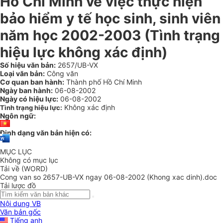
Hồ Chí Minh về việc thực hiện
bảo hiểm y tế học sinh, sinh viên
năm học 2002-2003 (Tình trạng
hiệu lực không xác định)
Số hiệu văn bản:
2657/UB-VX
Loại văn bản:
Công văn
Cơ quan ban hành:
Thành phố Hồ Chí Minh
Ngày ban hành:
06-08-2002
Ngày có hiệu lực:
06-08-2002
Không xác định
Tình trạng hiệu lực:
Ngôn ngữ:
Định dạng văn bản hiện có:
MỤC LỤC
Không có mục lục
Tải về (WORD)
Cong van so 2657-UB-VX ngay 06-08-2002 (Khong xac dinh).doc
Tải lược đồ
Nội dung VB
Văn bản gốc
Tiếng anh