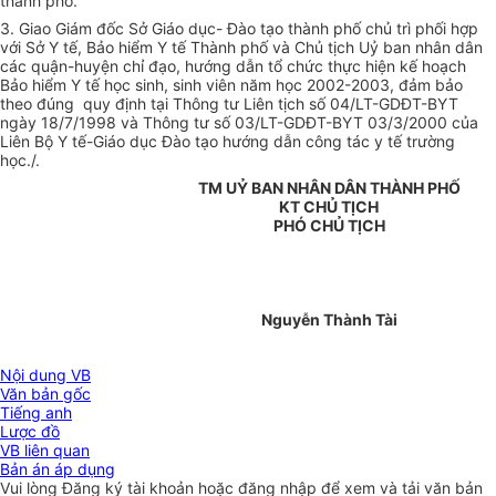
thành phố.
3. Giao Giám đốc Sở Giáo dục- Đào tạo thành phố chủ trì phối hợp
với Sở Y tế, Bảo hiểm Y tế Thành phố và Chủ tịch Uỷ ban nhân dân
các quận-huyện chỉ đạo, hướng dẫn tổ chức thực hiện kế hoạch
Bảo hiểm Y tế học sinh, sinh viên năm học 2002-2003, đảm bảo
theo đúng quy định tại Thông tư Liên tịch số 04/LT-GDĐT-BYT
ngày 18/7/1998 và Thông tư số 03/LT-GDĐT-BYT 03/3/2000 của
Liên Bộ Y tế-Giáo dục Đào tạo hướng dẫn công tác y tế trường
học./.
TM UỶ BAN NHÂN DÂN THÀNH PHỐ
KT CHỦ TỊCH
PHÓ CHỦ TỊCH
Nguyễn Thành Tài
Nội dung VB
Văn bản gốc
Tiếng anh
Lược đồ
VB liên quan
Bản án áp dụng
Vui lòng
Đăng ký
tài khoản hoặc
đăng nhập
để xem và tải văn bản