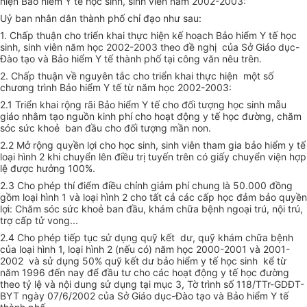
hiện Bảo hiểm Y tế học sinh, sinh viên năm 2002-2003:
Uỷ ban nhân dân thành phố chỉ đạo như sau:
1. Chấp thuận cho triển khai thực hiện kế hoạch Bảo hiểm Y tế học
sinh, sinh viên năm học 2002-2003 theo đề nghị của Sở Giáo dục-
Đào tạo và Bảo hiểm Y tế thành phố tại công văn nêu trên.
2. Chấp thuận về nguyên tắc cho triển khai thực hiện một số
chương trình Bảo hiểm Y tế từ năm học 2002-2003:
2.1 Triển khai rộng rãi Bảo hiểm Y tế cho đối tượng học sinh mẫu
giáo nhằm tạo nguồn kinh phí cho hoạt động y tế học đường, chăm
sóc sức khoẻ ban đầu cho đối tượng mần non.
2.2 Mở rộng quyền lợi cho học sinh, sinh viên tham gia bảo hiểm y tế
loại hình 2 khi chuyển lên điều trị tuyến trên có giấy chuyển viện hợp
lệ được hưởng 100%.
2.3 Cho phép thí điểm điều chỉnh giảm phí chung là 50.000 đồng
gồm loại hình 1 và loại hình 2 cho tất cả các cấp học đảm bảo quyền
lợi: Chăm sóc sức khoẻ ban đầu, khám chữa bệnh ngoại trú, nội trú,
trợ cấp tử vong...
2.4 Cho phép tiếp tục sử dụng quỹ kết dư, quỹ khám chữa bệnh
của loại hình 1, loại hình 2 (nếu có) năm học 2000-2001 và 2001-
2002 và sử dụng 50% quỹ kết dư bảo hiểm y tế học sinh kể từ
năm 1996 đến nay để đầu tư cho các hoạt động y tế học đường
theo tỷ lệ và nội dung sử dụng tại mục 3, Tờ trình số 118/TTr-GDĐT-
BYT ngày 07/6/2002 của Sở Giáo dục-Đào tạo và Bảo hiểm Y tế