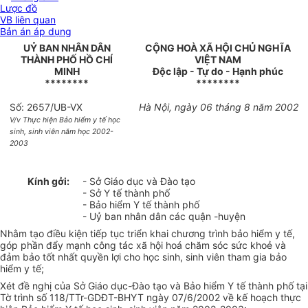
Lược đồ
VB liên quan
Bản án áp dụng
UỶ BAN NHÂN DÂN
CỘNG HOÀ XÃ HỘI CHỦ NGHĨA
THÀNH PHỐ HỒ CHÍ
VIỆT NAM
MINH
Độc lập - Tự do - Hạnh phúc
********
********
Số: 2657/UB-VX
Hà Nội, ngày 06 tháng 8 năm 2002
V/v Thực hiện Bảo hiểm y tế học
sinh, sinh viên năm học 2002-
2003
Kính gởi:
- Sở Giáo dục và Đào tạo
- Sở Y tế thành phố
- Bảo hiểm Y tế thành phố
- Uỷ ban nhân dân các quận -huyện
Nhằm tạo điều kiện tiếp tục triển khai chương trình bảo hiểm y tế,
góp phần đẩy mạnh công tác xã hội hoá chăm sóc sức khoẻ và
đảm bảo tốt nhất quyền lợi cho học sinh, sinh viên tham gia bảo
hiểm y tế;
Xét đề nghị của Sở Giáo dục-Đào tạo và Bảo hiểm Y tế thành phố tại
Tờ trình số 118/TTr-GDĐT-BHYT ngày 07/6/2002 về kế hoạch thực