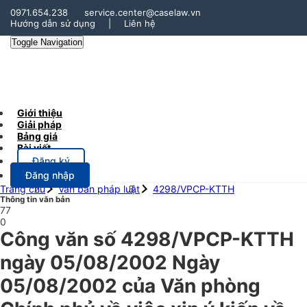
0971.654.238
service.center@caselaw.vn
Hướng dẫn sử dụng
|
Liên hệ
Toggle Navigation
Giới thiệu
Giải pháp
Bảng giá
Bài viết
Đăng ký
Đăng nhập
Trang chủ
Văn bản pháp luật
4298/VPCP-KTTH
Thông tin văn bản
77
0
Công văn số 4298/VPCP-KTTH
ngày 05/08/2002 Ngày
05/08/2002 của Văn phòng