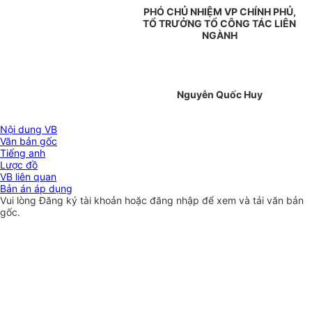
PHÓ CHỦ NHIỆM VP CHÍNH PHỦ,
TỔ TRƯỞNG TỔ CÔNG TÁC LIÊN
NGÀNH
Nguyễn Quốc Huy
Nội dung VB
Văn bản gốc
Tiếng anh
Lược đồ
VB liên quan
Bản án áp dụng
Vui lòng
Đăng ký
tài khoản hoặc
đăng nhập
để xem và tải văn bản
gốc.