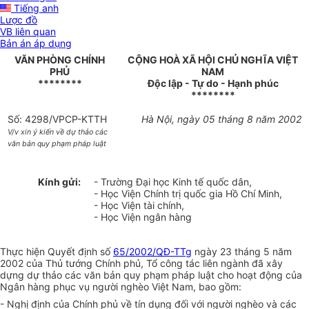
Tiếng anh
Lược đồ
VB liên quan
Bản án áp dụng
VĂN PHÒNG CHÍNH
CỘNG HOÀ XÃ HỘI CHỦ NGHĨA VIỆT
PHỦ
NAM
********
Độc lập - Tự do - Hạnh phúc
********
Số: 4298/VPCP-KTTH
Hà Nội, ngày 05 tháng 8 năm 2002
V/v xin ý kiến về dự thảo các
văn bản quy phạm pháp luật
Kính gửi:
- Trường Đại học Kinh tế quốc dân,
- Học Viện Chính trị quốc gia Hồ Chí Minh,
- Học Viện tài chính,
- Học Viện ngân hàng
Thực hiện Quyết định số
65/2002/QĐ-TTg
ngày 23 tháng 5 năm
2002 của Thủ tướng Chính phủ, Tổ công tác liên ngành đã xây
dựng dự thảo các văn bản quy phạm pháp luật cho hoạt động của
Ngân hàng phục vụ người nghèo Việt Nam, bao gồm:
- Nghị định của Chính phủ về tín dụng đối với người nghèo và các