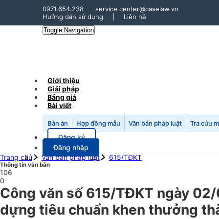
0971.654.238
service.center@caselaw.vn
Hướng dẫn sử dụng
|
Liên hệ
Toggle Navigation
Giới thiệu
Giải pháp
Bảng giá
Bài viết
Bản án
Hợp đồng mẫu
Văn bản pháp luật
Tra cứu 
Đăng ký
Đăng nhập
Trang chủ
Văn bản pháp luật
615/TĐKT
Thông tin văn bản
106
0
Công văn số 615/TĐKT ngày 02/0
dựng tiêu chuẩn khen thưởng thà