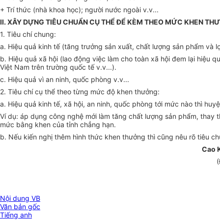
+ Trí thức (nhà khoa học); người nước ngoài v.v...
II. XÂY DỰNG TIÊU CHUẨN CỤ THỂ ĐỂ KÈM THEO MỨC KHEN TH
1. Tiêu chí chung:
a. Hiệu quả kinh tế (tăng trưởng sản xuất, chất lượng sản phẩm và lợ
b. Hiệu quả xã hội (lao động việc làm cho toàn xã hội đem lại hiệu q
Việt Nam trên trường quốc tế v.v...).
c. Hiệu quả vì an ninh, quốc phòng v.v...
2. Tiêu chí cụ thể theo từng mức độ khen thưởng:
a. Hiệu quả kinh tế, xã hội, an ninh, quốc phòng tới mức nào thì hu
Ví dụ: áp dụng công nghệ mới làm tăng chất lượng sản phẩm, thay 
mức bằng khen của tỉnh chẳng hạn.
b. Nếu kiến nghị thêm hình thức khen thưởng thì cũng nêu rõ tiêu c
Cao 
(
Nội dung VB
Văn bản gốc
Tiếng anh