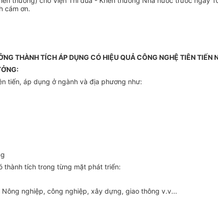
c khen thưởng) cho Viện Thi đua - Khen thưởng Nhà nước trước ngày 
nh cám ơn.
ỞNG THÀNH TÍCH ÁP DỤNG CÓ HIỆU QUẢ CÔNG NGHỆ TIÊN TIẾ
ƯỞNG:
iên tiến, áp dụng ở ngành và địa phương như:
ng
 thành tích trong từng mặt phát triển:
: Nông nghiệp, công nghiệp, xây dựng, giao thông v.v...