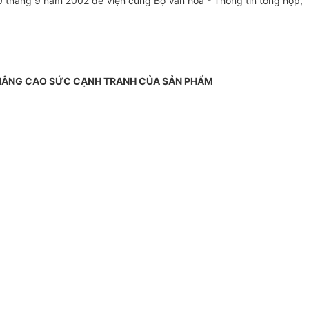
10 tháng 9 năm 2002 để Viện cùng Bộ Văn hoá - Thông tin tổng hợp,
N NÂNG CAO SỨC CẠNH TRANH CỦA SẢN PHẨM