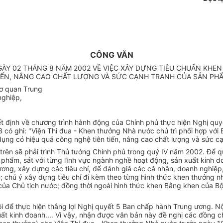
CÔNG VĂN
GÀY 02 THÁNG 8 NĂM 2002 VỀ VIỆC XÂY DỰNG TIÊU CHUẨN KHE
IẾN, NÂNG CAO CHẤT LƯỢNG VÀ SỨC CẠNH TRANH CỦA SẢN PH
cơ quan Trung
nghiệp,
 định về chương trình hành động của Chính phủ thực hiện Nghị quy
B có ghi: "Viện Thi đua - Khen thưởng Nhà nước chủ trì phối hợp với
ụng có hiệu quả công nghệ tiên tiến, nâng cao chất lượng và sức c
trên sẽ phải trình Thủ tướng Chính phủ trong quý IV năm 2002. Để q
phẩm, sát với từng lĩnh vực ngành nghề hoạt động, sản xuất kinh doa
ơng, xây dựng các tiêu chí, để đánh giá các cá nhân, doanh nghiệp,
; chú ý xây dựng tiêu chí đi kèm theo từng hình thức khen thưởng n
a Chủ tịch nước; đồng thời ngoài hình thức khen Bằng khen của Bộ
hội để thực hiện thắng lợi Nghị quyết 5 Ban chấp hành Trung ương. N
uất kinh đoanh.... Vì vậy, nhận được văn bản này đề nghị các đồng c