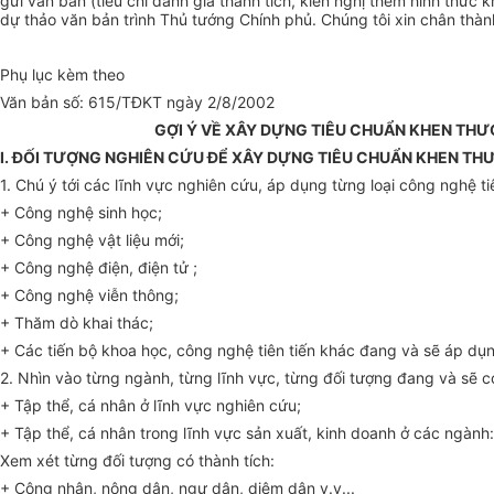
gửi văn bản (tiêu chí đánh giá thành tích, kiến nghị thêm hình thứ
dự thảo văn bản trình Thủ tướng Chính phủ. Chúng tôi xin chân thà
Phụ lục kèm theo
Văn bản số: 615/TĐKT ngày 2/8/2002
GỢI Ý VỀ XÂY DỰNG TIÊU CHUẨN KHEN THƯ
I. ĐỐI TƯỢNG NGHIÊN CỨU ĐỂ XÂY DỰNG TIÊU CHUẨN KHEN TH
1. Chú ý tới các lĩnh vực nghiên cứu, áp dụng từng loại công nghệ t
+ Công nghệ sinh học;
+ Công nghệ vật liệu mới;
+ Công nghệ điện, điện tử ;
+ Công nghệ viễn thông;
+ Thăm dò khai thác;
+ Các tiến bộ khoa học, công nghệ tiên tiến khác đang và sẽ áp dụ
2. Nhìn vào từng ngành, từng lĩnh vực, từng đối tượng đang và sẽ có
+ Tập thể, cá nhân ở lĩnh vực nghiên cứu;
+ Tập thể, cá nhân trong lĩnh vực sản xuất, kinh doanh ở các ngành
Xem xét từng đối tượng có thành tích:
+ Công nhân, nông dân, ngư dân, diêm dân v.v...