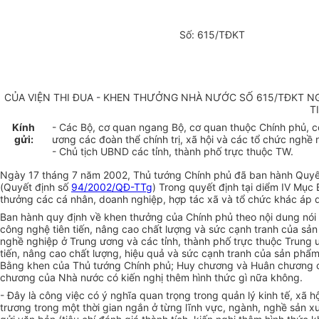
Số: 615/TĐKT
CỦA VIỆN THI ĐUA - KHEN THƯỞNG NHÀ NƯỚC SỐ 615/TĐKT N
T
Kính
- Các Bộ, cơ quan ngang Bộ, cơ quan thuộc Chính phủ, 
gửi:
ương các đoàn thể chính trị, xã hội và các tổ chức nghề 
- Chủ tịch UBND các tỉnh, thành phố trực thuộc TW.
Ngày 17 tháng 7 năm 2002, Thủ tướng Chính phủ đã ban hành Quyết
(Quyết định số
94/2002/QĐ-TTg
) Trong quyết định tại diểm IV Mục 
thưởng các cá nhân, doanh nghiệp, hợp tác xã và tổ chức khác áp d
Ban hành quy định về khen thưởng của Chính phủ theo nội dung nói 
công nghệ tiên tiến, nâng cao chất lượng và sức cạnh tranh của sản 
nghề nghiệp ở Trung ương và các tỉnh, thành phố trực thuộc Trung ư
tiến, nâng cao chất lượng, hiệu quả và sức cạnh tranh của sản phẩm
Bằng khen của Thủ tướng Chính phủ; Huy chương và Huân chương củ
chương của Nhà nước có kiến nghị thêm hình thức gì nữa không.
- Đây là công việc có ý nghĩa quan trọng trong quản lý kinh tế, xã 
trương trong một thời gian ngắn ở từng lĩnh vực, ngành, nghề sản x