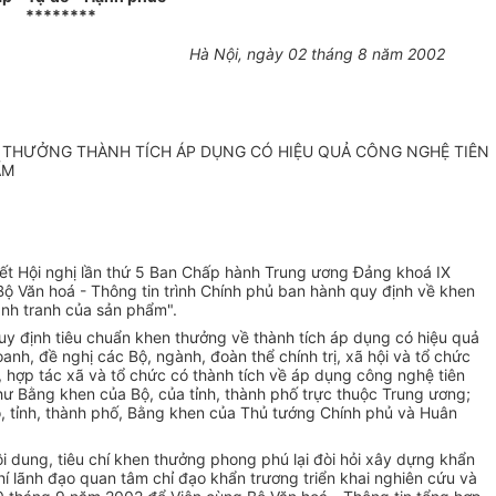
********
Hà Nội, ngày 02 tháng 8 năm 2002
N THƯỞNG THÀNH TÍCH ÁP DỤNG CÓ HIỆU QUẢ CÔNG NGHỆ TIÊN
ẨM
ết Hội nghị lần thứ 5 Ban Chấp hành Trung ương Đảng khoá IX
 Bộ Văn hoá - Thông tin trình Chính phủ ban hành quy định về khen
ạnh tranh của sản phẩm".
uy định tiêu chuẩn khen thưởng về thành tích áp dụng có hiệu quả
nh, đề nghị các Bộ, ngành, đoàn thể chính trị, xã hội và tổ chức
 hợp tác xã và tổ chức có thành tích về áp dụng công nghệ tiên
hư Bằng khen của Bộ, của tỉnh, thành phố trực thuộc Trung ương;
, tỉnh, thành phố, Bằng khen của Thủ tướng Chính phủ và Huân
ội dung, tiêu chí khen thưởng phong phú lại đòi hỏi xây dựng khẩn
hí lãnh đạo quan tâm chỉ đạo khẩn trương triển khai nghiên cứu và