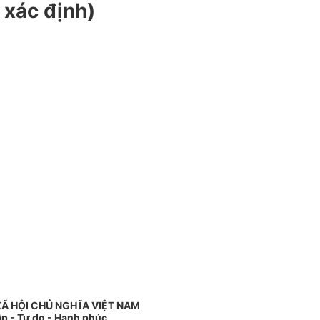
 xác định)
Ã HỘI CHỦ NGHĨA VIỆT NAM
ập - Tự do - Hạnh phúc