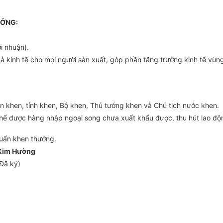
ƯỞNG:
i nhuận).
uả kinh tế cho mọi người sản xuất, góp phần tăng trưởng kinh tế vùng
yện khen, tỉnh khen, Bộ khen, Thủ tướng khen và Chủ tịch nước khen.
thế được hàng nhập ngoại song chưa xuất khẩu được, thu hút lao độ
huẩn khen thưởng.
Kim Hường
Đã ký)