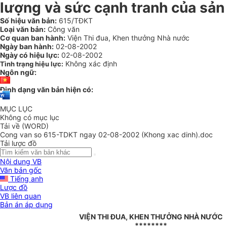
lượng và sức cạnh tranh của sản
Số hiệu văn bản:
615/TĐKT
Loại văn bản:
Công văn
Cơ quan ban hành:
Viện Thi đua, Khen thưởng Nhà nước
Ngày ban hành:
02-08-2002
Ngày có hiệu lực:
02-08-2002
Không xác định
Tình trạng hiệu lực:
Ngôn ngữ:
Định dạng văn bản hiện có:
MỤC LỤC
Không có mục lục
Tải về (WORD)
Cong van so 615-TDKT ngay 02-08-2002 (Khong xac dinh).doc
Tải lược đồ
Nội dung VB
Văn bản gốc
Tiếng anh
Lược đồ
VB liên quan
Bản án áp dụng
VIỆN THI ĐUA, KHEN THƯỞNG NHÀ NƯỚC
********