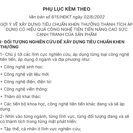
PHỤ LỤC KÈM THEO
Văn bản số 615/HĐKT ngày 02/8/2002
GỢI Ý VỀ XÂY DỰNG TIÊU CHUẨN KHEN THƯỞNG THÀNH TÍCH ÁP
DỤNG CÓ HIỆU QUẢ CÔNG NGHỆ TIÊN TIẾN NÂNG CAO SỨC
CẠNH TRANH CỦA SẢN PHẨM
I- ĐỐI TƯỢNG NGHIÊN CỨU ĐỂ XÂY DỰNG TIÊU CHUẨN KHEN
THƯỞNG
1- Chú ý tới các lĩnh cực nghiên cứu, áp dụng từng loại công nghệ
tiên tiến, áp dụng ở ngành và địa phương như:
+ Công nghệ sinh học:
+ Công nghệ vật liệu mới:
+ Công nghệ điện, điện tử:
+ Công nghệ viễn thông:
+ Thăm dò khai thác:
+ Các tiến bộ khoa học, công nghệ tiên tiến khác đang và sẽ áp
dụng
2- Nhìn vào từng ngành, từng lĩnh vực, từng đối tượng đang và sẽ
có thành tích trong từng mặt phát triển:
+ Tập thể, cá nhân ở lĩnh vực nghiên cứu;