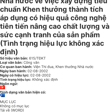
Nhà nước về việc xây dựng tiêu
chuẩn Khen thưởng thành tích
áp dụng có hiệu quả công nghệ
tiên tiến nâng cao chất lượng và
sức cạnh tranh của sản phẩm
(Tình trạng hiệu lực không xác
định)
Số hiệu văn bản:
615/TĐKT
Loại văn bản:
Công văn
Cơ quan ban hành:
Viện Thi đua, Khen thưởng Nhà nước
Ngày ban hành:
02-08-2002
Ngày có hiệu lực:
02-08-2002
Không xác định
Tình trạng hiệu lực:
Ngôn ngữ:
Định dạng văn bản hiện có:
MỤC LỤC
Không có mục lục
Tải về (WORD)