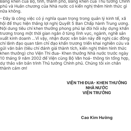
Bằng khen của Bộ, tỉnh, thành phố, Bằng khen của Thủ tướng Chính
phủ và Huân chương của Nhà nước có kiến nghị thêm hình thức gì
nữa không.
- Đây là công việc có ý nghĩa quan trọng trong quản lý kinh tế, xã
hội để thực hiện thắng lợi nghị Quyết 5 Ban Chấp hành Trung ương.
Nội dung tiêu chí khen thưởng phong phú lại đòi hỏi xây dựng khẩn
trương trong một thời gian ngắn ở từng lĩnh vực, ngành, nghề sản
xuất kinh doanh ...Vì vậy, nhận được văn bản này đề nghị các đồng
chí lãnh đạo quan tâm chỉ đạo khẩn trương triển khai nghiên cứu và
gửi văn bản (tiêu chí đánh giá thành tích, kiến nghị thêm hình thức
khen thưởng) cho Viện Thi đua- Khen thưởng Nhà nước trước ngày
10 tháng 9 năm 2002 để Viện cùng Bộ Văn hoá- thông tin tổng hợp,
dự thảo văn bản trình Thủ tướng Chính phủ. Chúng tôi xin chân
thành cám ơn!
VIỆN THI ĐUA- KHEN THƯỞNG
NHÀ NƯỚC
VIỆN TRƯỞNG
Cao Kim Hường