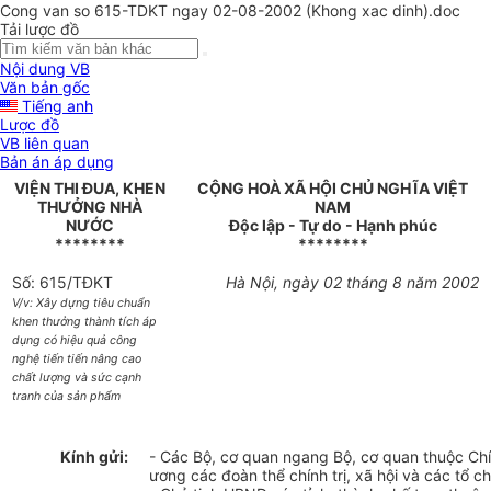
Cong van so 615-TDKT ngay 02-08-2002 (Khong xac dinh).doc
Tải lược đồ
Nội dung VB
Văn bản gốc
Tiếng anh
Lược đồ
VB liên quan
Bản án áp dụng
VIỆN THI ĐUA, KHEN
CỘNG HOÀ XÃ HỘI CHỦ NGHĨA VIỆT
THƯỞNG NHÀ
NAM
NƯỚC
Độc lập - Tự do - Hạnh phúc
********
********
Số: 615/TĐKT
Hà Nội, ngày 02 tháng 8 năm 2002
V/v: Xây dựng tiêu chuẩn
khen thưởng thành tích áp
dụng có hiệu quả công
nghệ tiến tiến nâng cao
chất lượng và sức cạnh
tranh của sản phẩm
Kính gửi:
- Các Bộ, cơ quan ngang Bộ, cơ quan thuộc Ch
ương các đoàn thể chính trị, xã hội và các tổ 