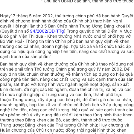
- Chủ tịch UBND các tỉnh, thành phố trực thuộ
Ngày17 tháng 5 năm 2002, thủ tướng chính phủ đã ban hành Quyết
định về chương trình hành động của Chính phủ thực hiện Nghị
quyết Hội nghị lần thứ 5 Ban Chấp hành Trung Ương Đảng khoá IX
(Quyết định số
94/2002/QĐ-TTg
) Trong quyết định tại Điểm IV Mục
B có ghi" Viện Thi đua - Khen thưởng Nhà nước chủ trì phối hợp với
Bộ Văn Hoá- Thông tin trình Chính phủ ban hành quy định về khen
thưởng các cá nhân, doanh nghiệp, hợp tác xã và tổ chức khác áp
dụng có hiệu quả công nghiệp tiên tiến, nâng cao chất lượng và sức
cạnh tranh của sản phẩm"
Ban hành quy định về khen thưởng của Chính phủ theo nội dung nói
trên sẽ phải trình Thủ tướng Chính phủ trong quý IV năm 2002. Để
quy định tiêu chuẩn khen thưởng về thành tích áp dụng có hiệu quả
công nghệ tiên tiến, nâng cao chất lượng và sức cạnh tranh của sản
phẩm, sát thực với từng lĩnh vực ngành nghề hoạt động, sản xuất
kinh doanh, đề nghị các Bộ ngành, đoàn thể chính trị, xã hội và các
tổ chức nghề nghiệp ở Trung ương và các tỉnh, thành phố trực
thuộc Trung ương, xây dựng các tiêu phí, để đánh giá các cá nhân,
doanh nghiệp, hợp tác xã và tổ chức có thành tích về áp dụng công
nghệ tiên tiến, nâng cao chất lượng, hiệu quả và sức cạnh tranh của
sản phẩm: chú ý xây dựng tiêu chí đi kèm theo từng hình thức khen
thưởng theo Bằng khen của Bộ, các tỉnh, thành phố trực thuộc
Trung ương; Bằng khen của Thủ tướng Chính phủ; Huy chương và
Huân chương của Chủ tịch nước; đồng thời ngoài hình thức khen