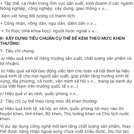
+ Tập thể, cá nhân trong lĩnh vực sản xuất, kinh doanh ở các ngành:
Nông nghiệp, công nghiệp, xây dựng, giao thông v.v...
Xem xét từng đối tượng có thành tích:
+ Công nhân, nông dân, ngư dân, diêm dân v.v...
+ Trí thức (nhà khoa học): người nước ngoài v.v...
II- XÂY DỰNG TIÊU CHUẨN CỤ THỂ ĐỂ KÈM THEO MỨC KHEN
THƯỞNG:
1- Tiêu chí chung:
a/ Hiệu quả kinh tế (tăng trưởng sản xuất, chất lượng sản phẩm và
lợi nhuận).
b/ Hiệu quả xã hội (lao động việc làm cho toàn xã hội đem lại hiệu
quả kinh tế cho mọi người sản xuất, góp phần tăng trưởng kinh tế
vùng, địa phương, cả nước, văn minh xã hội v.v... mang lại danh dự
của Việt Nam trên trường quốc tế v.v...)
c/ Hiệu quả vì an ninh, quốc phòng v.v...
2- Tiêu chí cụ thể theo từng mức độ khen thưởng:
a/ Hiệu quả kinh tế, xã hội, an ninh, quốc phòng tới mức nào thì
huyện khen, tỉnh khen, Bộ khen, Thủ tướng khen và Chủ tịch nước
khen.
Ví dụ: áp dụng công nghệ mới làm tăng chất lượng sản phẩm, thay
thế được hàng nhập ngoại song chưa xuất khẩu được, thu hút lao