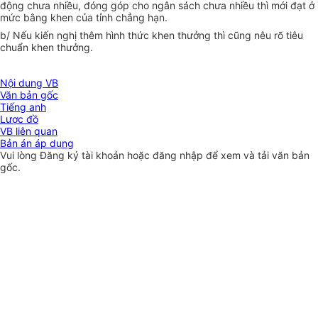
động chưa nhiều, đóng góp cho ngân sách chưa nhiều thì mới đạt ở
mức bằng khen của tỉnh chẳng hạn.
b/ Nếu kiến nghị thêm hình thức khen thưởng thì cũng nêu rõ tiêu
chuẩn khen thưởng.
Nội dung VB
Văn bản gốc
Tiếng anh
Lược đồ
VB liên quan
Bản án áp dụng
Vui lòng
Đăng ký
tài khoản hoặc
đăng nhập
để xem và tải văn bản
gốc.