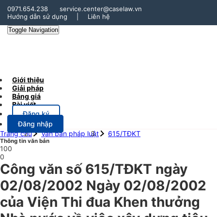
0971.654.238
service.center@caselaw.vn
Hướng dẫn sử dụng
|
Liên hệ
Toggle Navigation
Giới thiệu
Giải pháp
Bảng giá
Bài viết
Đăng ký
Đăng nhập
Trang chủ
Văn bản pháp luật
615/TĐKT
Thông tin văn bản
100
0
Công văn số 615/TĐKT ngày
02/08/2002 Ngày 02/08/2002
của Viện Thi đua Khen thưởng