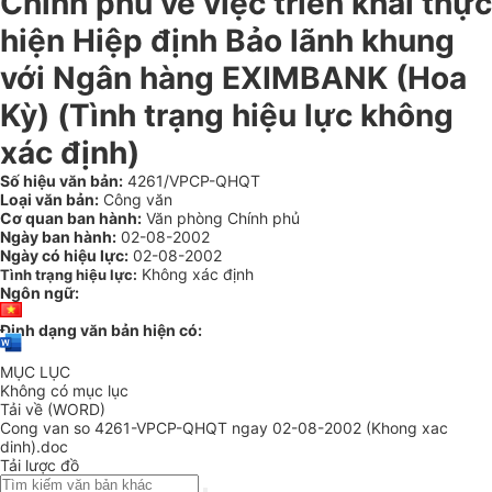
Chính phủ về việc triển khai thực
hiện Hiệp định Bảo lãnh khung
với Ngân hàng EXIMBANK (Hoa
Kỳ) (Tình trạng hiệu lực không
xác định)
Số hiệu văn bản:
4261/VPCP-QHQT
Loại văn bản:
Công văn
Cơ quan ban hành:
Văn phòng Chính phủ
Ngày ban hành:
02-08-2002
Ngày có hiệu lực:
02-08-2002
Không xác định
Tình trạng hiệu lực:
Ngôn ngữ:
Định dạng văn bản hiện có:
MỤC LỤC
Không có mục lục
Tải về (WORD)
Cong van so 4261-VPCP-QHQT ngay 02-08-2002 (Khong xac
dinh).doc
Tải lược đồ