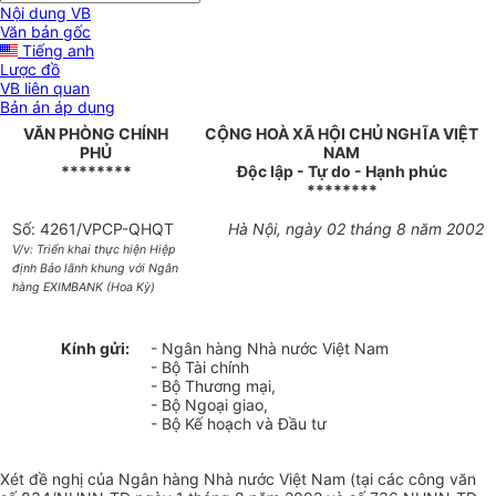
Nội dung VB
Văn bản gốc
Tiếng anh
Lược đồ
VB liên quan
Bản án áp dụng
VĂN PHÒNG CHÍNH
CỘNG HOÀ XÃ HỘI CHỦ NGHĨA VIỆT
PHỦ
NAM
********
Độc lập - Tự do - Hạnh phúc
********
Số: 4261/VPCP-QHQT
Hà Nội, ngày 02 tháng 8 năm 2002
V/v: Triển khai thực hiện Hiệp
định Bảo lãnh khung với Ngân
hàng EXIMBANK (Hoa Kỳ)
Kính gửi:
- Ngân hàng Nhà nước Việt Nam
- Bộ Tài chính
- Bộ Thương mại,
- Bộ Ngoại giao,
- Bộ Kế hoạch và Đầu tư
Xét đề nghị của Ngân hàng Nhà nước Việt Nam (tại các công văn