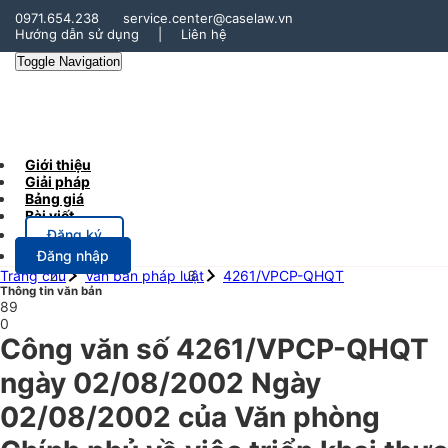
0971.654.238
service.center@caselaw.vn
Hướng dẫn sử dụng
|
Liên hệ
Toggle Navigation
Giới thiệu
Giải pháp
Bảng giá
Bài viết
Đăng ký
Đăng nhập
Trang chủ
Văn bản pháp luật
4261/VPCP-QHQT
Thông tin văn bản
89
0
Công văn số 4261/VPCP-QHQT
ngày 02/08/2002 Ngày
02/08/2002 của Văn phòng