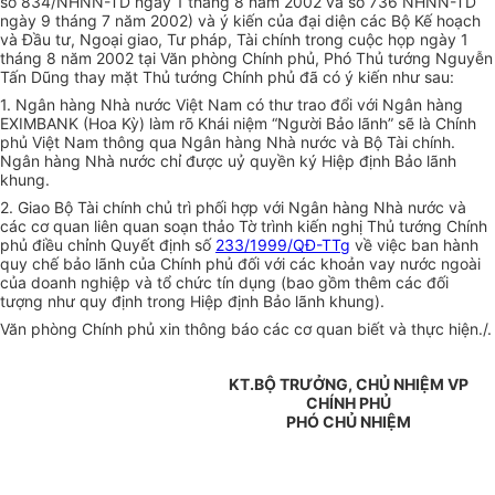
số 834/NHNN-TD ngày 1 tháng 8 năm 2002 và số 736 NHNN-TD
ngày 9 tháng 7 năm 2002) và ý kiến của đại diện các Bộ Kế hoạch
và Đầu tư, Ngoại giao, Tư pháp, Tài chính trong cuộc họp ngày 1
tháng 8 năm 2002 tại Văn phòng Chính phủ, Phó Thủ tướng Nguyễn
Tấn Dũng thay mặt Thủ tướng Chính phủ đã có ý kiến như sau:
1. Ngân hàng Nhà nước Việt Nam có thư trao đổi với Ngân hàng
EXIMBANK (Hoa Kỳ) làm rõ Khái niệm “Người Bảo lãnh” sẽ là Chính
phủ Việt Nam thông qua Ngân hàng Nhà nước và Bộ Tài chính.
Ngân hàng Nhà nước chỉ được uỷ quyền ký Hiệp định Bảo lãnh
khung.
2. Giao Bộ Tài chính chủ trì phối hợp với Ngân hàng Nhà nước và
các cơ quan liên quan soạn thảo Tờ trình kiến nghị Thủ tướng Chính
phủ điều chỉnh Quyết định số
233/1999/QĐ-TTg
về việc ban hành
quy chế bảo lãnh của Chính phủ đối với các khoản vay nước ngoài
của doanh nghiệp và tổ chức tín dụng (bao gồm thêm các đối
tượng như quy định trong Hiệp định Bảo lãnh khung).
Văn phòng Chính phủ xin thông báo các cơ quan biết và thực hiện./.
KT.BỘ TRƯỞNG, CHỦ NHIỆM VP
CHÍNH PHỦ
PHÓ CHỦ NHIỆM