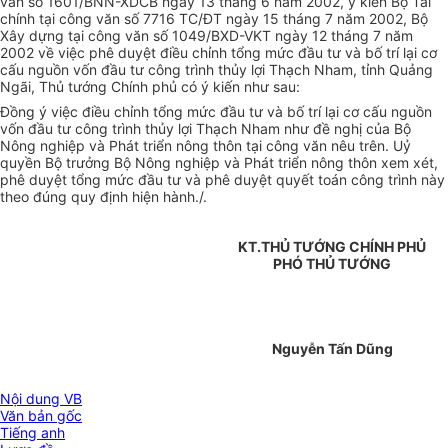
văn số 1601/BNN-XDCB ngày 13 tháng 6 năm 2002, ý kiến Bộ Tài
chính tại công văn số 7716 TC/ĐT ngày 15 tháng 7 năm 2002, Bộ
Xây dựng tại công văn số 1049/BXD-VKT ngày 12 tháng 7 năm
2002 về việc phê duyệt điều chỉnh tổng mức đầu tư và bố trí lại cơ
cấu nguồn vốn đầu tư công trình thủy lợi Thạch Nham, tỉnh Quảng
Ngãi, Thủ tướng Chính phủ có ý kiến như sau:
Đồng ý việc điều chỉnh tổng mức đầu tư và bố trí lại cơ cấu nguồn
vốn đầu tư công trình thủy lợi Thạch Nham như đề nghị của Bộ
Nông nghiệp và Phát triển nông thôn tại công văn nêu trên. Uỷ
quyền Bộ trưởng Bộ Nông nghiệp và Phát triển nông thôn xem xét,
phê duyệt tổng mức đầu tư và phê duyệt quyết toán công trình này
theo đúng quy định hiện hành./.
KT.THỦ TƯỚNG CHÍNH PHỦ
PHÓ THỦ TƯỚNG
Nguyễn Tấn Dũng
Nội dung VB
Văn bản gốc
Tiếng anh