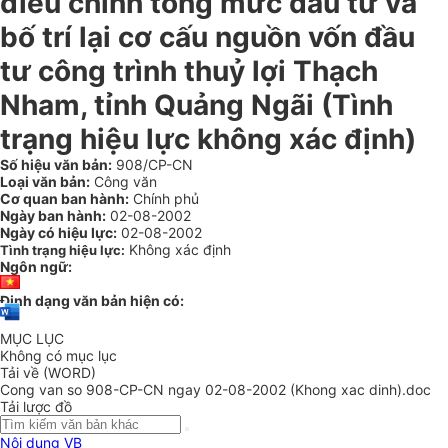
điều chỉnh tổng mức đầu tư và
bố trí lại cơ cấu nguồn vốn đầu
tư công trình thuỷ lợi Thạch
Nham, tỉnh Quảng Ngãi (Tình
trạng hiệu lực không xác định)
Số hiệu văn bản:
908/CP-CN
Loại văn bản:
Công văn
Cơ quan ban hành:
Chính phủ
Ngày ban hành:
02-08-2002
Ngày có hiệu lực:
02-08-2002
Không xác định
Tình trạng hiệu lực:
Ngôn ngữ:
Định dạng văn bản hiện có:
MỤC LỤC
Không có mục lục
Tải về (WORD)
Cong van so 908-CP-CN ngay 02-08-2002 (Khong xac dinh).doc
Tải lược đồ
Nội dung VB