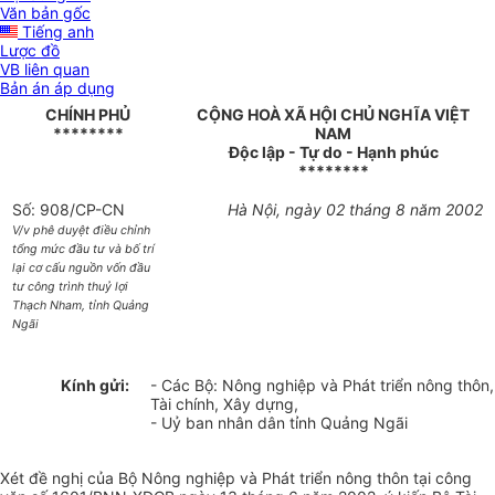
Văn bản gốc
Tiếng anh
Lược đồ
VB liên quan
Bản án áp dụng
CHÍNH PHỦ
CỘNG HOÀ XÃ HỘI CHỦ NGHĨA VIỆT
********
NAM
Độc lập - Tự do - Hạnh phúc
********
Số: 908/CP-CN
Hà Nội, ngày 02 tháng 8 năm 2002
V/v phê duyệt điều chỉnh
tổng mức đầu tư và bố trí
lại cơ cấu nguồn vốn đầu
tư công trình thuỷ lợi
Thạch Nham, tỉnh Quảng
Ngãi
Kính gửi:
- Các Bộ: Nông nghiệp và Phát triển nông thôn,
Tài chính, Xây dựng,
- Uỷ ban nhân dân tỉnh Quảng Ngãi
Xét đề nghị của Bộ Nông nghiệp và Phát triển nông thôn tại công