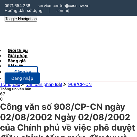
0971.654.238
service.center@caselaw.vn
Hướng dẫn sử dụng
|
Liên hệ
Toggle Navigation
Giới thiệu
Giải pháp
Bảng giá
Bài viết
Đăng ký
Đăng nhập
Trang chủ
Văn bản pháp luật
908/CP-CN
Thông tin văn bản
67
0
Công văn số 908/CP-CN ngày
02/08/2002 Ngày 02/08/2002
của Chính phủ về việc phê duyệt