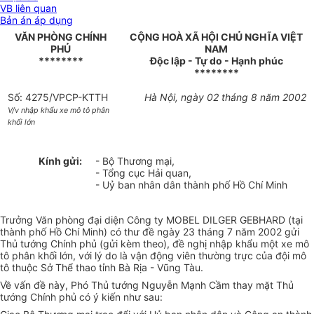
VB liên quan
Bản án áp dụng
VĂN PHÒNG CHÍNH
CỘNG HOÀ XÃ HỘI CHỦ NGHĨA VIỆT
PHỦ
NAM
********
Độc lập - Tự do - Hạnh phúc
********
Số: 4275/VPCP-KTTH
Hà Nội, ngày 02 tháng 8 năm 2002
V/v nhập khẩu xe mô tô phân
khối lớn
Kính gửi:
- Bộ Thương mại,
- Tổng cục Hải quan,
- Uỷ ban nhân dân thành phố Hồ Chí Minh
Trưởng Văn phòng đại diện Công ty MOBEL DILGER GEBHARD (tại
thành phố Hồ Chí Minh) có thư đề ngày 23 tháng 7 năm 2002 gửi
Thủ tướng Chính phủ (gửi kèm theo), đề nghị nhập khẩu một xe mô
tô phân khối lớn, với lý do là vận động viên thường trực của đội mô
tô thuộc Sở Thể thao tỉnh Bà Rịa - Vũng Tàu.
Về vấn đề này, Phó Thủ tướng Nguyễn Mạnh Cầm thay mặt Thủ
tướng Chính phủ có ý kiến như sau: