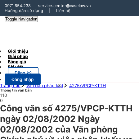
0971.654.238
service.center@caselaw.vn
Hướng dẫn sử dụng
|
Liên hệ
Toggle Navigation
Giới thiệu
Giải pháp
Bảng giá
Bài viết
Đăng ký
Đăng nhập
Trang chủ
Văn bản pháp luật
4275/VPCP-KTTH
Thông tin văn bản
110
0
Công văn số 4275/VPCP-KTTH
ngày 02/08/2002 Ngày
02/08/2002 của Văn phòng