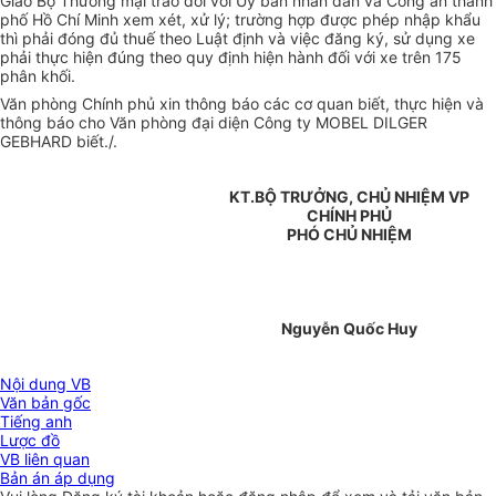
Giao Bộ Thương mại trao đổi với Uỷ ban nhân dân và Công an thành
phố Hồ Chí Minh xem xét, xử lý; trường hợp được phép nhập khẩu
thì phải đóng đủ thuế theo Luật định và việc đăng ký, sử dụng xe
phải thực hiện đúng theo quy định hiện hành đối với xe trên 175
phân khối.
Văn phòng Chính phủ xin thông báo các cơ quan biết, thực hiện và
thông báo cho Văn phòng đại diện Công ty MOBEL DILGER
GEBHARD biết./.
KT.BỘ TRƯỞNG, CHỦ NHIỆM VP
CHÍNH PHỦ
PHÓ CHỦ NHIỆM
Nguyễn Quốc Huy
Nội dung VB
Văn bản gốc
Tiếng anh
Lược đồ
VB liên quan
Bản án áp dụng