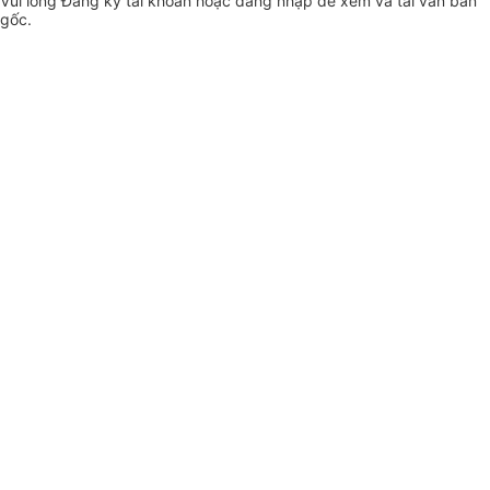
Vui lòng
Đăng ký
tài khoản hoặc
đăng nhập
để xem và tải văn bản
gốc.