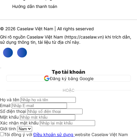
Hướng dẫn thanh toán
© 2026 Caselaw Việt Nam | All rights seserved
Ghi rõ nguồn Caselaw Việt Nam (
https://caselaw.vn
) khi trích dẫn,
sử dụng thông tin, tài liệu từ địa chỉ này.
Tạo tài khoản
Đăng ký bằng Google
HOẶC
Họ và tên
Email
Số điện thoại
Mật khẩu
Xác nhận mật khẩu
Giới tính
Tôi đồng ý với
Điều khoản sử dụng
website Caselaw Việt Nam