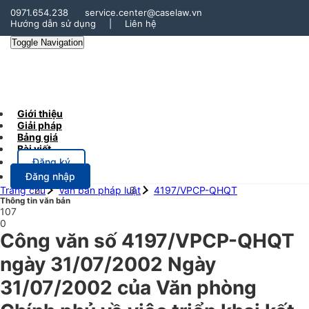
0971.654.238
service.center@caselaw.vn
Hướng dẫn sử dụng
|
Liên hệ
Toggle Navigation
Giới thiệu
Giải pháp
Bảng giá
Bài viết
Đăng ký
Đăng nhập
Trang chủ
Văn bản pháp luật
4197/VPCP-QHQT
Thông tin văn bản
107
0
Công văn số 4197/VPCP-QHQT
ngày 31/07/2002 Ngày
31/07/2002 của Văn phòng