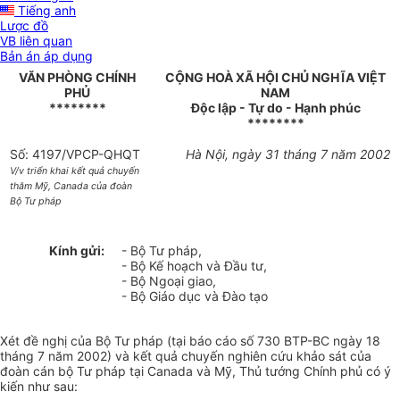
Tiếng anh
Lược đồ
VB liên quan
Bản án áp dụng
VĂN PHÒNG CHÍNH
CỘNG HOÀ XÃ HỘI CHỦ NGHĨA VIỆT
PHỦ
NAM
********
Độc lập - Tự do - Hạnh phúc
********
Số: 4197/VPCP-QHQT
Hà Nội, ngày 31 tháng 7 năm 2002
V/v triển khai kết quả chuyến
thăm Mỹ, Canada của đoàn
Bộ Tư pháp
Kính gửi:
- Bộ Tư pháp,
- Bộ Kế hoạch và Đầu tư,
- Bộ Ngoại giao,
- Bộ Giáo dục và Đào tạo
Xét đề nghị của Bộ Tư pháp (tại báo cáo số 730 BTP-BC ngày 18
tháng 7 năm 2002) và kết quả chuyến nghiên cứu khảo sát của
đoàn cán bộ Tư pháp tại Canada và Mỹ, Thủ tướng Chính phủ có ý
kiến như sau: