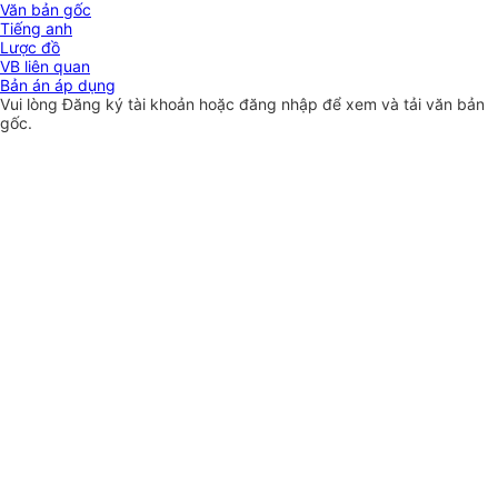
Văn bản gốc
Tiếng anh
Lược đồ
VB liên quan
Bản án áp dụng
Vui lòng
Đăng ký
tài khoản hoặc
đăng nhập
để xem và tải văn bản
gốc.