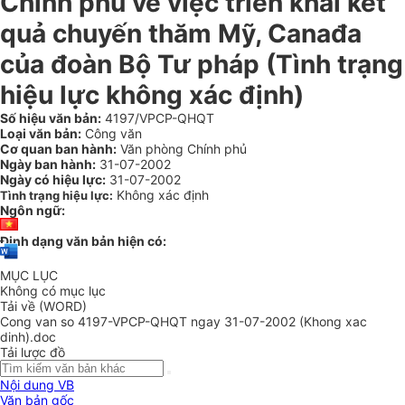
Chính phủ về việc triển khai kết
quả chuyến thăm Mỹ, Canađa
của đoàn Bộ Tư pháp (Tình trạng
hiệu lực không xác định)
Số hiệu văn bản:
4197/VPCP-QHQT
Loại văn bản:
Công văn
Cơ quan ban hành:
Văn phòng Chính phủ
Ngày ban hành:
31-07-2002
Ngày có hiệu lực:
31-07-2002
Không xác định
Tình trạng hiệu lực:
Ngôn ngữ:
Định dạng văn bản hiện có:
MỤC LỤC
Không có mục lục
Tải về (WORD)
Cong van so 4197-VPCP-QHQT ngay 31-07-2002 (Khong xac
dinh).doc
Tải lược đồ
Nội dung VB
Văn bản gốc