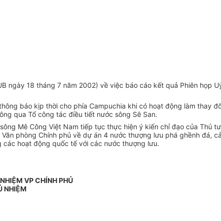
 ngày 18 tháng 7 năm 2002) về việc báo cáo kết quả Phiên họp Uỷ 
hông báo kịp thời cho phía Campuchia khi có hoạt động làm thay đổi
ông qua Tổ công tác điều tiết nước sông Sê San.
n sông Mê Công Việt Nam tiếp tục thực hiện ý kiến chỉ đạo của Thủ
 phòng Chính phủ về dự án 4 nước thượng lưu phá ghềnh đá, cải tạ
g các hoạt động quốc tế với các nước thượng lưu.
 NHIỆM VP CHÍNH PHỦ
Ủ NHIỆM