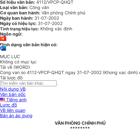
Số hiệu văn bản:
4112/VPCP-QHQT
Loại văn bản:
Công văn
Cơ quan ban hành:
Văn phòng Chính phủ
Ngày ban hành:
31-07-2002
Ngày có hiệu lực:
31-07-2002
Không xác định
Tình trạng hiệu lực:
Ngôn ngữ:
Định dạng văn bản hiện có:
MỤC LỤC
Không có mục lục
Tải về (WORD)
Cong van so 4112-VPCP-QHQT ngay 31-07-2002 (Khong xac dinh).
Tải lược đồ
Nội dung VB
Văn bản gốc
Tiếng anh
Lược đồ
VB liên quan
Bản án áp dụng
VĂN PHÒNG CHÍNH PHỦ
********