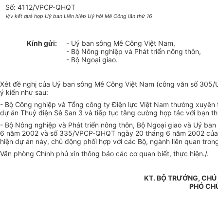
Số: 4112/VPCP-QHQT
V/v kết quả họp Uỷ ban Liên hiệp Uỷ hội Mê Công lần thứ 16
Kính gửi:
- Uỷ ban sông Mê Công Việt Nam,
- Bộ Nông nghiệp và Phát triển nông thôn,
- Bộ Ngoại giao.
Xét đề nghị của Uỷ ban sông Mê Công Việt Nam (công văn số 305/UB
ý kiến như sau:
- Bộ Công nghiệp và Tổng công ty Điện lực Việt Nam thường xuyên t
dự án Thuỷ điện Sê San 3 và tiếp tục tăng cường hợp tác với bạn th
- Bộ Nông nghiệp và Phát triển nông thôn, Bộ Ngoại giao và Uỷ ba
6 năm 2002 và số 335/VPCP-QHQT ngày 20 tháng 6 năm 2002 của Văn
hiện dự án này, chủ động phối hợp với các Bộ, ngành liên quan tron
Văn phòng Chính phủ xin thông báo các cơ quan biết, thực hiện./.
KT. BỘ TRƯỞNG, CHỦ
PHÓ CH