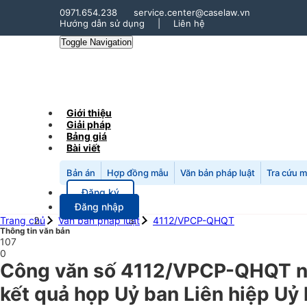
0971.654.238
service.center@caselaw.vn
Hướng dẫn sử dụng
|
Liên hệ
Toggle Navigation
Giới thiệu
Giải pháp
Bảng giá
Bài viết
Bản án
Hợp đồng mẫu
Văn bản pháp luật
Tra cứu 
Đăng ký
Đăng nhập
Trang chủ
Văn bản pháp luật
4112/VPCP-QHQT
Thông tin văn bản
107
0
Công văn số 4112/VPCP-QHQT ng
kết quả họp Uỷ ban Liên hiệp Uỷ 