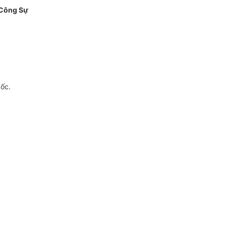
Công Sự
gốc.