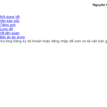
Nguyễn 
Nội dung VB
Văn bản gốc
Tiếng anh
Lược đồ
VB liên quan
Bản án áp dụng
Vui lòng
Đăng ký
tài khoản hoặc
đăng nhập
để xem và tải văn bản 