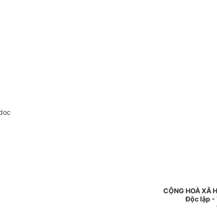
doc
CỘNG HOÀ XÃ H
Độc lập -