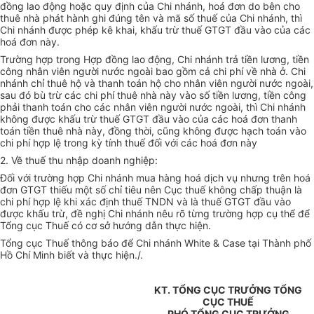
đồng lao động hoặc quy định của Chi nhánh, hoá đơn do bên cho
thuê nhà phát hành ghi đúng tên và mã số thuế của Chi nhánh, thì
Chi nhánh được phép kê khai, khấu trừ thuế GTGT đầu vào của các
hoá đơn này.
Trường hợp trong Hợp đồng lao động, Chi nhánh trả tiền lương, tiền
công nhân viên người nước ngoài bao gồm cả chi phí về nhà ở. Chi
nhánh chỉ thuê hộ và thanh toán hộ cho nhân viên người nước ngoài,
sau đó bù trừ các chi phí thuê nhà này vào số tiền lương, tiền công
phải thanh toán cho các nhân viên người nước ngoài, thì Chi nhánh
không được khấu trừ thuế GTGT đầu vào của các hoá đơn thanh
toán tiền thuê nhà này, đồng thời, cũng không được hạch toán vào
chi phí hợp lệ trong kỳ tính thuế đối với các hoá đơn này
2. Về thuế thu nhập doanh nghiệp:
Đối với trường hợp Chi nhánh mua hàng hoá dịch vụ nhưng trên hoá
đơn GTGT thiếu một số chỉ tiêu nên Cục thuế không chấp thuận là
chi phí hợp lệ khi xác định thuế TNDN và là thuế GTGT đầu vào
được khấu trừ, đề nghị Chi nhánh nêu rõ từng trường hợp cụ thể để
Tổng cục Thuế có cơ sở hướng dẫn thực hiện.
Tổng cục Thuế thông báo để Chi nhánh White & Case tại Thành phố
Hồ Chí Minh biết và thực hiện./.
KT. TỔNG CỤC TRƯỞNG TỔNG
CỤC THUẾ
PHÓ TỔNG CỤC TRƯỞNG