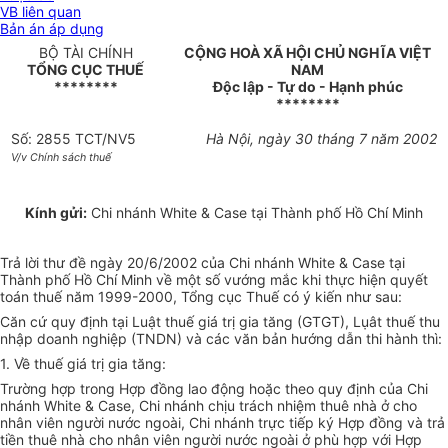
VB liên quan
Bản án áp dụng
BỘ TÀI CHÍNH
CỘNG HOÀ XÃ HỘI CHỦ NGHĨA VIỆT
TỔNG CỤC THUẾ
NAM
********
Độc lập - Tự do - Hạnh phúc
********
Số: 2855 TCT/NV5
Hà Nội, ngày 30 tháng 7 năm 2002
V/v Chính sách thuế
Kính gửi:
Chi nhánh White & Case tại Thành phố Hồ Chí Minh
Trả lời thư đề ngày 20/6/2002 của Chi nhánh White & Case tại
Thành phố Hồ Chí Minh về một số vướng mắc khi thực hiện quyết
toán thuế năm 1999-2000, Tổng cục Thuế có ý kiến như sau:
Căn cứ quy định tại Luật thuế giá trị gia tăng (GTGT), Lụât thuế thu
nhập doanh nghiệp (TNDN) và các văn bản hướng dẫn thi hành thì:
1. Về thuế giá trị gia tăng:
Trường hợp trong Hợp đồng lao động hoặc theo quy định của Chi
nhánh White & Case, Chi nhánh chịu trách nhiệm thuê nhà ở cho
nhân viên người nước ngoài, Chi nhánh trực tiếp ký Hợp đồng và trả
tiền thuê nhà cho nhân viên người nước ngoài ở phù hợp với Hợp