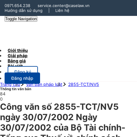
0971.654.238
service.center@caselaw.vn
Hướng dẫn sử dụng
|
Liên hệ
Toggle Navigation
Giới thiệu
Giải pháp
Bảng giá
Bài viết
Đăng ký
Đăng nhập
Trang chủ
Văn bản pháp luật
2855-TCT/NV5
Thông tin văn bản
84
0
Công văn số 2855-TCT/NV5
ngày 30/07/2002 Ngày
30/07/2002 của Bộ Tài chính-