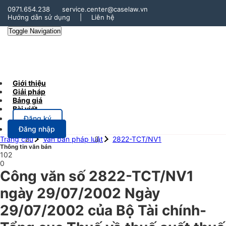
0971.654.238
service.center@caselaw.vn
Hướng dẫn sử dụng
|
Liên hệ
Toggle Navigation
Giới thiệu
Giải pháp
Bảng giá
Bài viết
Đăng ký
Đăng nhập
Trang chủ
Văn bản pháp luật
2822-TCT/NV1
Thông tin văn bản
102
0
Công văn số 2822-TCT/NV1
ngày 29/07/2002 Ngày
29/07/2002 của Bộ Tài chính-