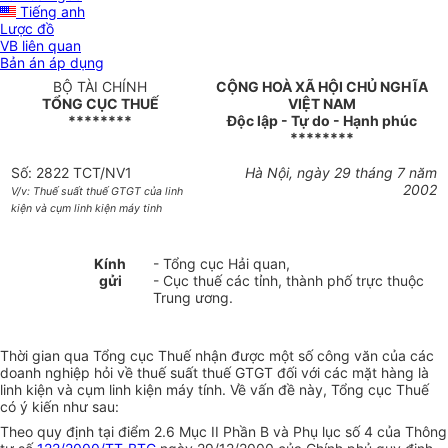
Tiếng anh
Lược đồ
VB liên quan
Bản án áp dụng
BỘ TÀI CHÍNH
CỘNG HOÀ XÃ HỘI CHỦ NGHĨA
TỔNG CỤC THUẾ
VIỆT NAM
********
Độc lập - Tự do - Hạnh phúc
********
Số: 2822 TCT/NV1
Hà Nội, ngày 29 tháng 7 năm
2002
V/v: Thuế suất thuế GTGT của linh
kiện và cụm linh kiện máy tinh
Kính
- Tổng cục Hải quan,
gửi
- Cục thuế các tỉnh, thành phố trực thuộc
Trung ương.
Thời gian qua Tổng cục Thuế nhận được một số công văn của các
doanh nghiệp hỏi về thuế suất thuế GTGT đối với các mặt hàng là
linh kiện và cụm linh kiện máy tính. Về vấn đề này, Tổng cục Thuế
có ý kiến như sau:
Theo quy định tại điểm 2.6 Mục II Phần B và Phụ lục số 4 của Thông