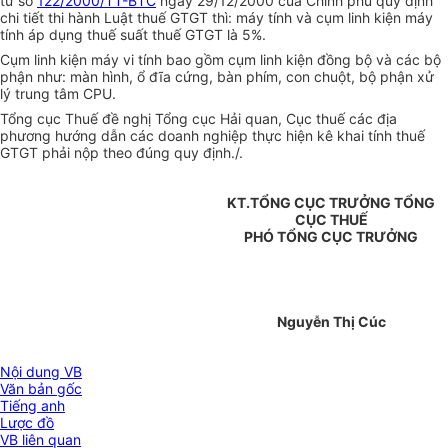
tư số
122/2000/TT-BTC
ngày 29/12/2000 của Chính phủ quy định
chi tiết thi hành Luật thuế GTGT thì: máy tính và cụm linh kiện máy
tính áp dụng thuế suất thuế GTGT là 5%.
Cụm linh kiện máy vi tính bao gồm cụm linh kiện đồng bộ và các bộ
phận như: màn hình, ổ đĩa cứng, bàn phím, con chuột, bộ phận xử
lý trung tâm CPU.
Tổng cục Thuế đề nghị Tổng cục Hải quan, Cục thuế các địa
phương hướng dẫn các doanh nghiệp thực hiện kê khai tính thuế
GTGT phải nộp theo đúng quy định./.
KT.TỔNG CỤC TRƯỞNG TỔNG
CỤC THUẾ
PHÓ TỔNG CỤC TRƯỞNG
Nguyễn Thị Cúc
Nội dung VB
Văn bản gốc
Tiếng anh
Lược đồ
VB liên quan