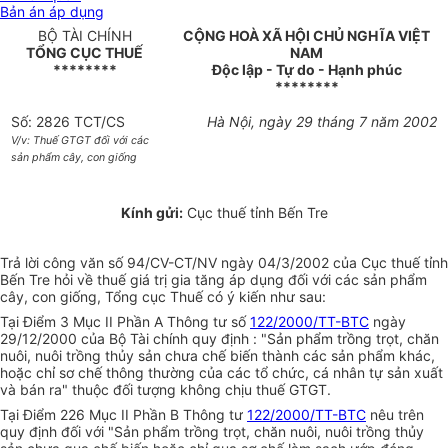
Bản án áp dụng
BỘ TÀI CHÍNH
CỘNG HOÀ XÃ HỘI CHỦ NGHĨA VIỆT
TỔNG CỤC THUẾ
NAM
********
Độc lập - Tự do - Hạnh phúc
********
Số: 2826 TCT/CS
Hà Nội, ngày 29 tháng 7 năm 2002
V/v: Thuế GTGT đối với các
sản phẩm cây, con giống
Kính gửi:
Cục thuế tỉnh Bến Tre
Trả lời công văn số 94/CV-CT/NV ngày 04/3/2002 của Cục thuế tỉnh
Bến Tre hỏi về thuế giá trị gia tăng áp dụng đối với các sản phẩm
cây, con giống, Tổng cục Thuế có ý kiến như sau:
Tại Điểm 3 Mục II Phần A Thông tư số
122/2000/TT-BTC
ngày
29/12/2000 của Bộ Tài chính quy định : "Sản phẩm trồng trọt, chăn
nuôi, nuôi trồng thủy sản chưa chế biến thành các sản phẩm khác,
hoặc chỉ sơ chế thông thường của các tổ chức, cá nhân tự sản xuất
và bán ra" thuộc đối tượng không chịu thuế GTGT.
Tại Điểm 226 Mục II Phần B Thông tư
122/2000/TT-BTC
nêu trên
quy định đối với "Sản phẩm trồng trọt, chăn nuôi, nuôi trồng thủy