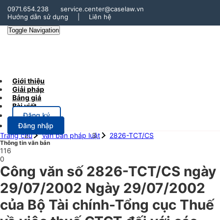
0971.654.238
service.center@caselaw.vn
Hướng dẫn sử dụng
|
Liên hệ
Toggle Navigation
Giới thiệu
Giải pháp
Bảng giá
Bài viết
Đăng ký
Đăng nhập
Trang chủ
Văn bản pháp luật
2826-TCT/CS
Thông tin văn bản
116
0
Công văn số 2826-TCT/CS ngày
29/07/2002 Ngày 29/07/2002
của Bộ Tài chính-Tổng cục Thuế