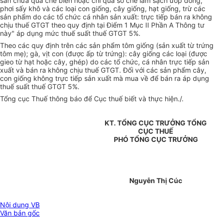
sản chưa qua chế biến hoặc chỉ qua sơ chế làm sạch ướp đóng,
phơi sấy khô và các loại con giống, cây giống, hạt giống, trừ các
sản phẩm do các tổ chức cá nhân sản xuất: trực tiếp bán ra không
chịu thuế GTGT theo quy định tại Điểm 1 Mục II Phần A Thông tư
này" áp dụng mức thuế suất thuế GTGT 5%.
Theo các quy định trên các sản phẩm tôm giống (sản xuất từ trứng
tôm mẹ); gà, vịt con (được ấp từ trứng): cây giống các loại (được
gieo từ hạt hoặc cây, ghép) do các tổ chức, cá nhân trực tiếp sản
xuất và bán ra không chịu thuế GTGT. Đối với các sản phẩm cây,
con giống không trực tiếp sản xuất mà mua về để bán ra áp dụng
thuế suất thuế GTGT 5%.
Tổng cục Thuế thông báo để Cục thuế biết và thực hiện./.
KT. TỔNG CỤC TRƯỞNG TỔNG
CỤC THUẾ
PHÓ TỔNG CỤC TRƯỞNG
Nguyễn Thị Cúc
Nội dung VB
Văn bản gốc