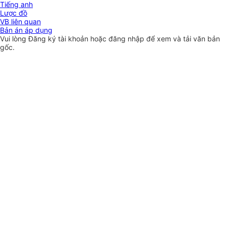
Tiếng anh
Lược đồ
VB liên quan
Bản án áp dụng
Vui lòng
Đăng ký
tài khoản hoặc
đăng nhập
để xem và tải văn bản
gốc.