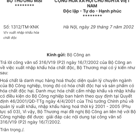
BỘ THƯƠNG MẠI
CỘNG HOÀ XÃ HỘI CHỦ NGHĨA VIỆT
********
NAM
Độc lập - Tự do - Hạnh phúc
********
Số: 1312/TM-XNK
Hà Nội, ngày 29 tháng 7 năm 2002
V/v xuất nhập khẩu hóa
chất độc
Kính gửi:
Bộ Công an
Trả lời công văn số 316/V19 (P2) ngày 16/7/2002 của Bộ Công an
về việc xuất nhập khẩu hóa chất độc, Bộ Thương mại có ý kiến như
sau:
Hoá chất là danh mục hàng hoá thuộc diện quản lý chuyên ngành
của Bộ Công nghiệp, trong đó có hóa chất độc hại và sản phẩm có
hóa chất độc hại. Danh mục hóa chất cấm nhập khẩu và nhập khẩu
có điều kiện do Bộ Công nghiệp ban hành theo quy định tại Quyết
định 46/2001/QĐ-TTg ngày 4/4/2001 của Thủ tướng Chính phủ về
quản lý xuất khẩu, nhập khẩu hàng hoá thời kỳ 2001 - 2005 (Phụ
lực số 03), Vì vậy, Bộ Thương mại đề nghị Bộ Công an liên hệ với Bộ
Công nghiệp để được giải đáp các nội dung tại công văn số
316/V19 (P2) ngày 16/7/2002.
Trân trọng./.