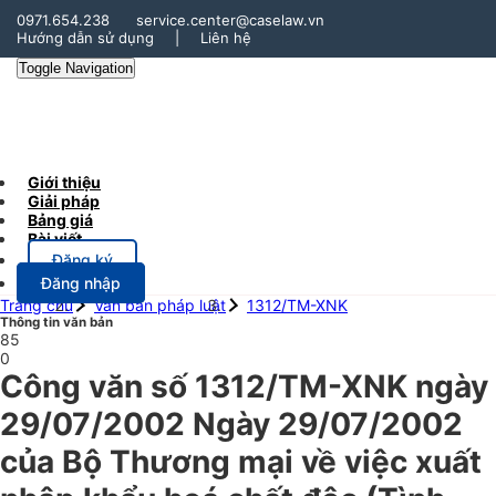
0971.654.238
service.center@caselaw.vn
Hướng dẫn sử dụng
|
Liên hệ
Toggle Navigation
Giới thiệu
Giải pháp
Bảng giá
Bài viết
Đăng ký
Đăng nhập
Trang chủ
Văn bản pháp luật
1312/TM-XNK
Thông tin văn bản
85
0
Công văn số 1312/TM-XNK ngày
29/07/2002 Ngày 29/07/2002
của Bộ Thương mại về việc xuất