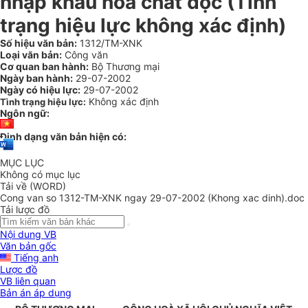
nhập khẩu hoá chất độc (Tình
trạng hiệu lực không xác định)
Số hiệu văn bản:
1312/TM-XNK
Loại văn bản:
Công văn
Cơ quan ban hành:
Bộ Thương mại
Ngày ban hành:
29-07-2002
Ngày có hiệu lực:
29-07-2002
Không xác định
Tình trạng hiệu lực:
Ngôn ngữ:
Định dạng văn bản hiện có:
MỤC LỤC
Không có mục lục
Tải về (WORD)
Cong van so 1312-TM-XNK ngay 29-07-2002 (Khong xac dinh).doc
Tải lược đồ
Nội dung VB
Văn bản gốc
Tiếng anh
Lược đồ
VB liên quan
Bản án áp dụng