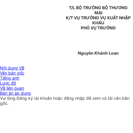
T/L BỘ TRƯỞNG BỘ THƯƠNG
MẠI
K/T VỤ TRƯỞNG VỤ XUẤT NHẬP
KHẨU
PHÓ VỤ TRƯỞNG
Nguyễn Khánh Loan
Nội dung VB
Văn bản gốc
Tiếng anh
Lược đồ
VB liên quan
Bản án áp dụng
Vui lòng
Đăng ký
tài khoản hoặc
đăng nhập
để xem và tải văn bản
gốc.