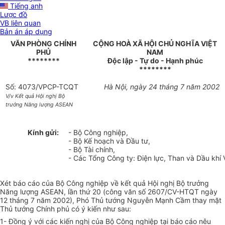
Tiếng anh
Lược đồ
VB liên quan
Bản án áp dụng
VĂN PHÒNG CHÍNH
CỘNG HOÀ XÃ HỘI CHỦ NGHĨA VIỆT
PHỦ
NAM
********
Độc lập - Tự do - Hạnh phúc
********
Số: 4073/VPCP-TCQT
Hà Nội, ngày 24 tháng 7 năm 2002
V/v Kết quả Hội nghị Bộ
trưởng Năng lượng ASEAN
Kính gửi:
- Bộ Công nghiệp,
- Bộ Kế hoạch và Đầu tư,
- Bộ Tài chính,
- Các Tổng Công ty: Điện lực, Than và Dầu khí 
Xét báo cáo của Bộ Công nghiệp về kết quả Hội nghị Bộ trưởng
Năng lượng ASEAN, lần thứ 20 (công văn số 2607/CV-HTQT ngày
12 tháng 7 năm 2002), Phó Thủ tướng Nguyễn Mạnh Cầm thay mặt
Thủ tướng Chính phủ có ý kiến như sau:
1- Đồng ý với các kiến nghị của Bộ Công nghiệp tại báo cáo nêu