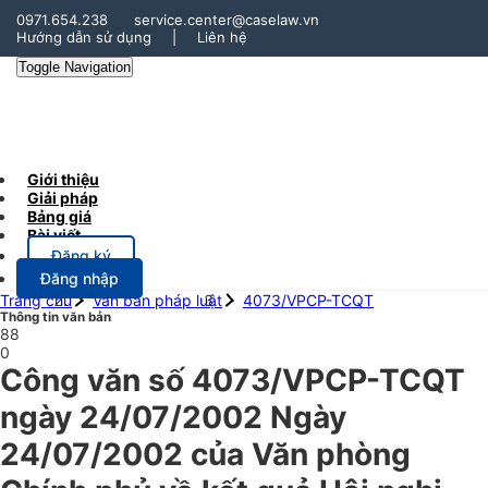
0971.654.238
service.center@caselaw.vn
Hướng dẫn sử dụng
|
Liên hệ
Toggle Navigation
Giới thiệu
Giải pháp
Bảng giá
Bài viết
Đăng ký
Đăng nhập
Trang chủ
Văn bản pháp luật
4073/VPCP-TCQT
Thông tin văn bản
88
0
Công văn số 4073/VPCP-TCQT
ngày 24/07/2002 Ngày
24/07/2002 của Văn phòng