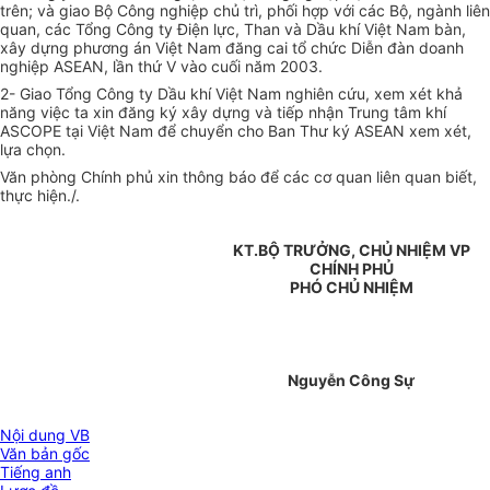
trên; và giao Bộ Công nghiệp chủ trì, phối hợp với các Bộ, ngành liên
quan, các Tổng Công ty Điện lực, Than và Dầu khí Việt Nam bàn,
xây dựng phương án Việt Nam đăng cai tổ chức Diễn đàn doanh
nghiệp ASEAN, lần thứ V vào cuối năm 2003.
2- Giao Tổng Công ty Dầu khí Việt Nam nghiên cứu, xem xét khả
năng việc ta xin đăng ký xây dựng và tiếp nhận Trung tâm khí
ASCOPE tại Việt Nam để chuyển cho Ban Thư ký ASEAN xem xét,
lựa chọn.
Văn phòng Chính phủ xin thông báo để các cơ quan liên quan biết,
thực hiện./.
KT.BỘ TRƯỞNG, CHỦ NHIỆM VP
CHÍNH PHỦ
PHÓ CHỦ NHIỆM
Nguyễn Công Sự
Nội dung VB
Văn bản gốc
Tiếng anh