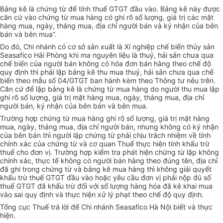
Bảng kê là chứng từ để tính thuế GTGT đầu vào. Bảng kê này được
căn cứ vào chứng từ mua hàng có ghi rõ số lượng, giá trị các mặt
hàng mua, ngày, tháng mua, địa chỉ người bán và ký nhận của bên
bán và bên mua”.
Do đó, Chi nhánh có cơ sở sản xuất là Xí nghiệp chế biến thủy sản
Seasafico Hải Phòng khi ma nguyên liệu là thuỷ, hải sản chưa qua
chế biến của người bán không có hóa đơn bán hàng theo chế độ
quy định thì phải lập bảng kê thu mua thuỷ, hải sản chưa qua chế
biến theo mẫu số 04/GTGT ban hành kèm theo Thông tư nêu trên.
Căn cứ để lập bảng kê là chứng từ mua hàng do người thu mua lập
ghi rõ số lượng, giá trị mặt hàng mua, ngày, tháng mua, địa chỉ
người bán, ký nhận của bên bán và bên mua.
Trường hợp chứng từ mua hàng ghi rõ số lượng, giá trị mặt hàng
mua, ngày, tháng mua, địa chỉ người bán, nhưng không có ký nhận
của bên bán thì người lập chứng từ phải chịu trách nhiệm về tính
chính xác của chứng từ và cơ quan Thuế thực hiện tính khấu trừ
thuế cho đơn vị. Trường hợp kiểm tra phát hiện chứng từ lập không
chính xác, thực tế không có người bán hàng theo đúng tên, địa chỉ
đã ghi trong chứng từ và bảng kê mua hàng thì không giải quyết
khấu trừ thuế GTGT đầu vào hoặc yêu cầu đơn vị phải nộp đủ số
thuế GTGT đã khấu trừ đối với số lượng hàng hóa đã kê khai mua
vào sai quy định và thực hiện xử lý phạt theo chế độ quy định.
Tổng cục Thuế trả lời để Chi nhánh Seasafico Hà Nội biết và thực
hiện.