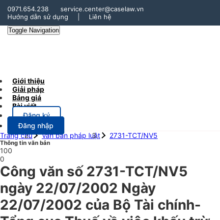
0971.654.238
service.center@caselaw.vn
Hướng dẫn sử dụng
|
Liên hệ
Toggle Navigation
Giới thiệu
Giải pháp
Bảng giá
Bài viết
Đăng ký
Đăng nhập
Trang chủ
Văn bản pháp luật
2731-TCT/NV5
Thông tin văn bản
100
0
Công văn số 2731-TCT/NV5
ngày 22/07/2002 Ngày
22/07/2002 của Bộ Tài chính-