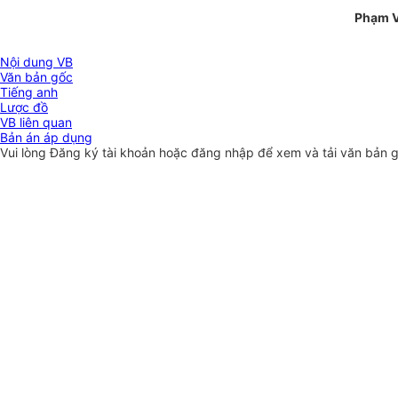
Phạm 
Nội dung VB
Văn bản gốc
Tiếng anh
Lược đồ
VB liên quan
Bản án áp dụng
Vui lòng
Đăng ký
tài khoản hoặc
đăng nhập
để xem và tải văn bản 