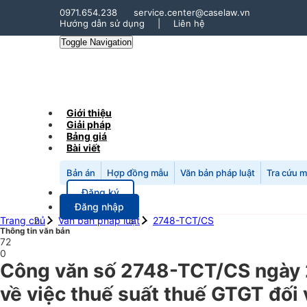
0971.654.238
service.center@caselaw.vn
Hướng dẫn sử dụng
|
Liên hệ
Toggle Navigation
Giới thiệu
Giải pháp
Bảng giá
Bài viết
Bản án
Hợp đồng mẫu
Văn bản pháp luật
Tra cứu 
Đăng ký
Đăng nhập
Trang chủ
Văn bản pháp luật
2748-TCT/CS
Thông tin văn bản
72
0
Công văn số 2748-TCT/CS ngày 
về việc thuế suất thuế GTGT đối 