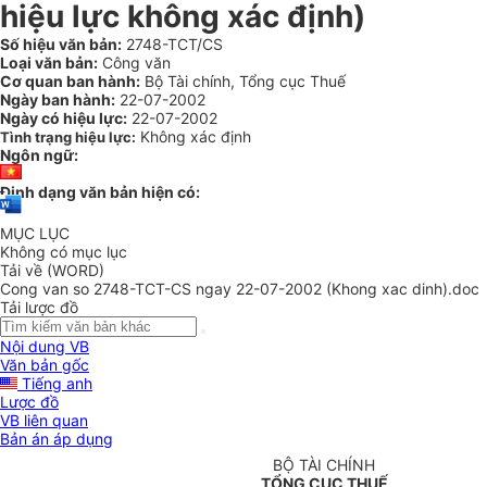
hiệu lực không xác định)
Số hiệu văn bản:
2748-TCT/CS
Loại văn bản:
Công văn
Cơ quan ban hành:
Bộ Tài chính, Tổng cục Thuế
Ngày ban hành:
22-07-2002
Ngày có hiệu lực:
22-07-2002
Không xác định
Tình trạng hiệu lực:
Ngôn ngữ:
Định dạng văn bản hiện có:
MỤC LỤC
Không có mục lục
Tải về (WORD)
Cong van so 2748-TCT-CS ngay 22-07-2002 (Khong xac dinh).doc
Tải lược đồ
Nội dung VB
Văn bản gốc
Tiếng anh
Lược đồ
VB liên quan
Bản án áp dụng
BỘ TÀI CHÍNH
TỔNG CỤC THUẾ