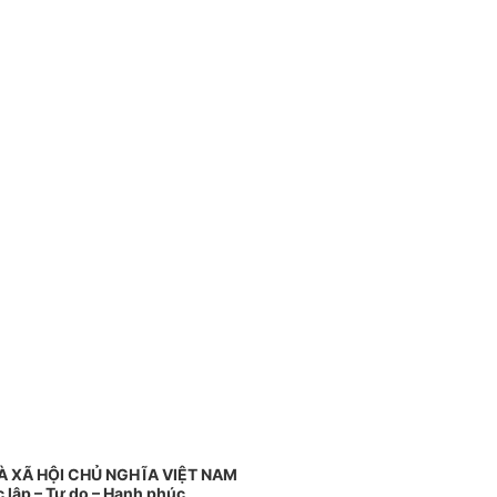
 XÃ HỘI CHỦ NGHĨA VIỆT NAM
 lập – Tự do – Hạnh phúc