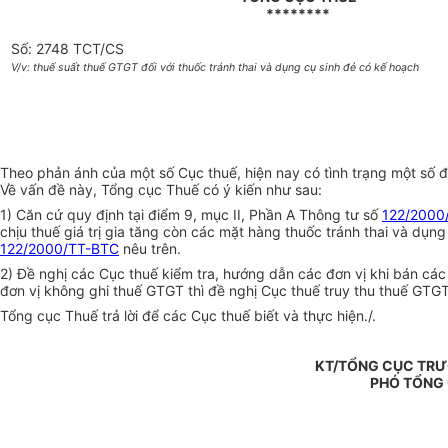
********
Số: 2748 TCT/CS
V/v: thuế suất thuế GTGT đối với thuốc tránh thai và dụng cụ sinh đẻ có kế hoạch
Theo phản ánh của một số Cục thuế, hiện nay có tình trạng một số 
Về vấn đề này, Tổng cục Thuế có ý kiến như sau:
1) Căn cứ quy định tại điểm 9, mục II, Phần A Thông tư số
122/2000
chịu thuế giá trị gia tăng còn các mặt hàng thuốc tránh thai và dụng
122/2000/TT-BTC
nêu trên.
2) Đề nghị các Cục thuế kiểm tra, hướng dẫn các đơn vị khi bán cá
đơn vị không ghi thuế GTGT thì đề nghị Cục thuế truy thu thuế GTG
Tổng cục Thuế trả lời để các Cục thuế biết và thực hiện./.
KT/TỔNG CỤC TRƯ
PHÓ TỔNG