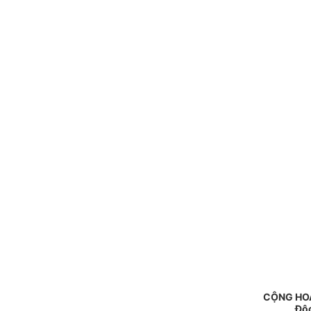
CỘNG HOÀ
Độc