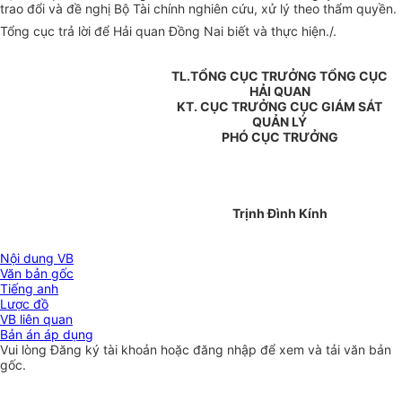
trao đổi và đề nghị Bộ Tài chính nghiên cứu, xử lý theo thẩm quyền.
Tổng cục trả lời để Hải quan Đồng Nai biết và thực hiện./.
TL.TỔNG CỤC TRƯỞNG TỔNG CỤC
HẢI QUAN
KT. CỤC TRƯỞNG CỤC GIÁM SÁT
QUẢN LÝ
PHÓ CỤC TRƯỞNG
Trịnh Đình Kính
Nội dung VB
Văn bản gốc
Tiếng anh
Lược đồ
VB liên quan
Bản án áp dụng
Vui lòng
Đăng ký
tài khoản hoặc
đăng nhập
để xem và tải văn bản
gốc.