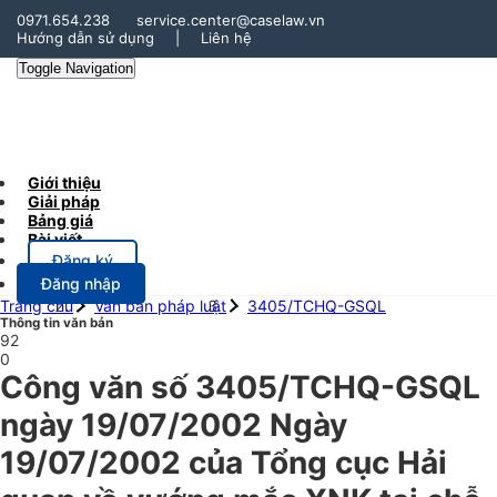
0971.654.238
service.center@caselaw.vn
Hướng dẫn sử dụng
|
Liên hệ
Toggle Navigation
Giới thiệu
Giải pháp
Bảng giá
Bài viết
Đăng ký
Đăng nhập
Trang chủ
Văn bản pháp luật
3405/TCHQ-GSQL
Thông tin văn bản
92
0
Công văn số 3405/TCHQ-GSQL
ngày 19/07/2002 Ngày
19/07/2002 của Tổng cục Hải