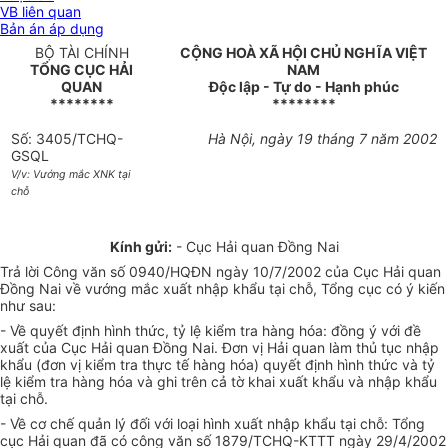
VB liên quan
Bản án áp dụng
BỘ TÀI CHÍNH
CỘNG HOÀ XÃ HỘI CHỦ NGHĨA VIỆT
TỔNG CỤC HẢI
NAM
QUAN
Độc lập - Tự do - Hạnh phúc
********
********
Số: 3405/TCHQ-
Hà Nội, ngày 19 tháng 7 năm 2002
GSQL
V/v: Vướng mắc XNK tại
chỗ
Kính gửi:
- Cục Hải quan Đồng Nai
Trả lời Công văn số 0940/HQĐN ngày 10/7/2002 của Cục Hải quan
Đồng Nai về vướng mắc xuất nhập khẩu tại chỗ, Tổng cục có ý kiến
như sau:
- Về quyết định hình thức, tỷ lệ kiểm tra hàng hóa: đồng ý với đề
xuất của Cục Hải quan Đồng Nai. Đơn vị Hải quan làm thủ tục nhập
khẩu (đơn vị kiểm tra thực tế hàng hóa) quyết định hình thức và tỷ
lệ kiểm tra hàng hóa và ghi trên cả tờ khai xuất khẩu và nhập khẩu
tại chỗ.
- Về cơ chế quản lý đối với loại hình xuất nhập khẩu tại chỗ: Tổng
cục Hải quan đã có công văn số 1879/TCHQ-KTTT ngày 29/4/2002