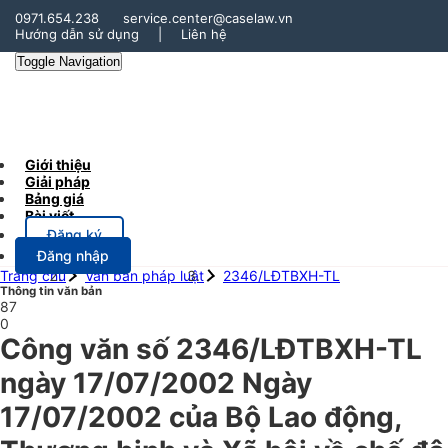
0971.654.238
service.center@caselaw.vn
Hướng dẫn sử dụng
|
Liên hệ
Toggle Navigation
Giới thiệu
Giải pháp
Bảng giá
Bài viết
Đăng ký
Đăng nhập
Trang chủ
Văn bản pháp luật
2346/LĐTBXH-TL
Thông tin văn bản
87
0
Công văn số 2346/LĐTBXH-TL
ngày 17/07/2002 Ngày
17/07/2002 của Bộ Lao động,