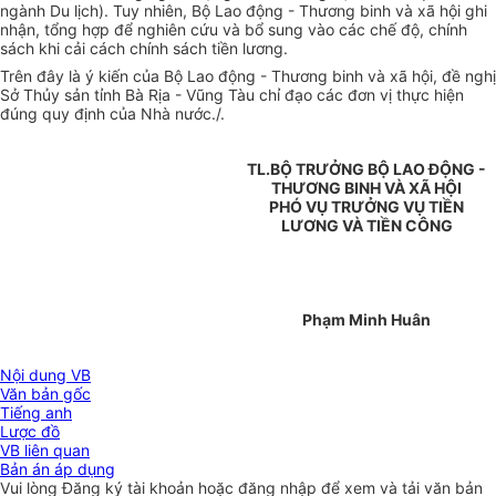
ngành Du lịch). Tuy nhiên, Bộ Lao động - Thương binh và xã hội ghi
nhận, tổng hợp để nghiên cứu và bổ sung vào các chế độ, chính
sách khi cải cách chính sách tiền lương.
Trên đây là ý kiến của Bộ Lao động - Thương binh và xã hội, đề nghị
Sở Thủy sản tỉnh Bà Rịa - Vũng Tàu chỉ đạo các đơn vị thực hiện
đúng quy định của Nhà nước./.
TL.BỘ TRƯỞNG BỘ LAO ĐỘNG -
THƯƠNG BINH VÀ XÃ HỘI
PHÓ VỤ TRƯỞNG VỤ TIỀN
LƯƠNG VÀ TIỀN CÔNG
Phạm Minh Huân
Nội dung VB
Văn bản gốc
Tiếng anh
Lược đồ
VB liên quan
Bản án áp dụng
Vui lòng
Đăng ký
tài khoản hoặc
đăng nhập
để xem và tải văn bản