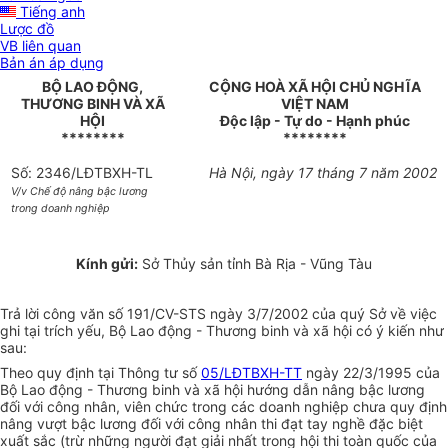
Tiếng anh
Lược đồ
VB liên quan
Bản án áp dụng
BỘ LAO ĐỘNG,
CỘNG HOÀ XÃ HỘI CHỦ NGHĨA
THƯƠNG BINH VÀ XÃ
VIỆT NAM
HỘI
Độc lập - Tự do - Hạnh phúc
********
********
Số: 2346/LĐTBXH-TL
Hà Nội, ngày 17 tháng 7 năm 2002
V/v Chế độ nâng bậc lương
trong doanh nghiệp
Kính gửi:
Sở Thủy sản tỉnh Bà Rịa - Vũng Tàu
Trả lời công văn số 191/CV-STS ngày 3/7/2002 của quý Sở về việc
ghi tại trích yếu, Bộ Lao động - Thương binh và xã hội có ý kiến như
sau:
Theo quy định tại Thông tư số
05/LĐTBXH-TT
ngày 22/3/1995 của
Bộ Lao động - Thương binh và xã hội hướng dẫn nâng bậc lương
đối với công nhân, viên chức trong các doanh nghiệp chưa quy định
nâng vượt bậc lương đối với công nhân thi đạt tay nghề đặc biệt
xuất sắc (trừ những người đạt giải nhất trong hội thi toàn quốc của