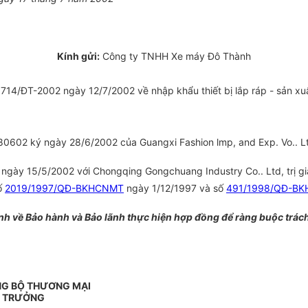
Kính gửi:
Công ty TNHH Xe máy Đô Thành
714/ĐT-2002 ngày 12/7/2002 về nhập khẩu thiết bị lắp ráp - sản xu
602 ký ngày 28/6/2002 của Guangxi Fashion lmp, and Exp. Vo.. Ltd
ngày 15/5/2002 với Chongqing Gongchuang Industry Co.. Ltd, trị gi
số
2019/1997/QĐ-BKHCNMT
ngày 1/12/1997 và số
491/1998/QĐ-B
ịnh về Bảo hành và Bảo lãnh thực hiện hợp đồng để ràng buộc trách
NG BỘ THƯƠNG MẠI
 TRƯỞNG