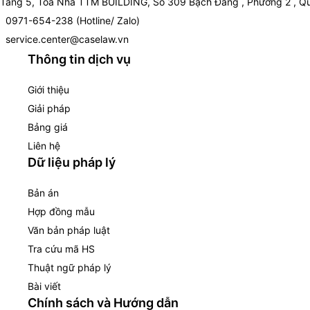
Tầng 5, Toà Nhà TTM BUILDING, Số 309 Bạch Đằng , Phường 2 , Qu
0971-654-238 (Hotline/ Zalo)
service.center@caselaw.vn
Thông tin dịch vụ
Giới thiệu
Giải pháp
Bảng giá
Liên hệ
Dữ liệu pháp lý
Bản án
Hợp đồng mẫu
Văn bản pháp luật
Tra cứu mã HS
Thuật ngữ pháp lý
Bài viết
Chính sách và Hướng dẫn