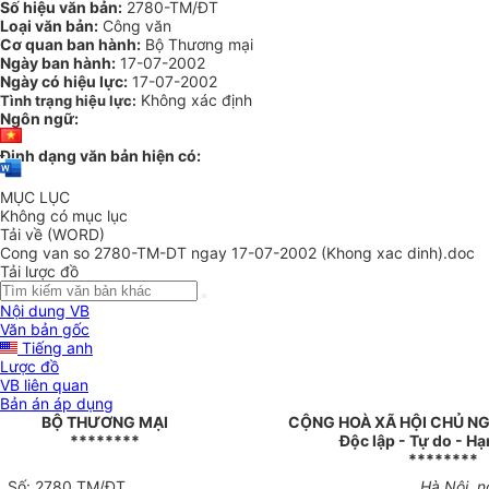
Số hiệu văn bản:
2780-TM/ĐT
Loại văn bản:
Công văn
Cơ quan ban hành:
Bộ Thương mại
Ngày ban hành:
17-07-2002
Ngày có hiệu lực:
17-07-2002
Không xác định
Tình trạng hiệu lực:
Ngôn ngữ:
Định dạng văn bản hiện có:
MỤC LỤC
Không có mục lục
Tải về (WORD)
Cong van so 2780-TM-DT ngay 17-07-2002 (Khong xac dinh).doc
Tải lược đồ
Nội dung VB
Văn bản gốc
Tiếng anh
Lược đồ
VB liên quan
Bản án áp dụng
BỘ THƯƠNG MẠI
CỘNG HOÀ XÃ HỘI CHỦ NG
********
Độc lập - Tự do - H
********
Số: 2780 TM/ĐT
Hà Nội, 