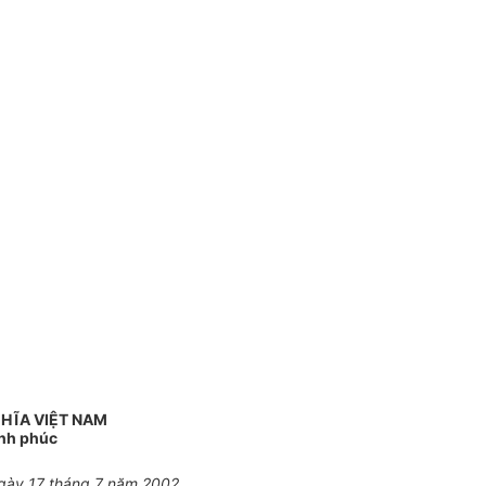
HĨA VIỆT NAM
ạnh phúc
ngày 17 tháng 7 năm 2002