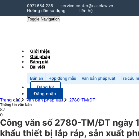
0971.654.238
service.center@caselaw.vn
Hướng dẫn sử dụng
|
Liên hệ
Toggle Navigation
Giới thiệu
Giải pháp
Bảng giá
Bài viết
Bản án
Hợp đồng mẫu
Văn bản pháp luật
Tra cứu 
Đăng ký
Đăng nhập
Trang chủ
Văn bản pháp luật
2780-TM/ĐT
Thông tin văn bản
87
0
Công văn số 2780-TM/ĐT ngày 1
khẩu thiết bị lắp ráp, sản xuất p