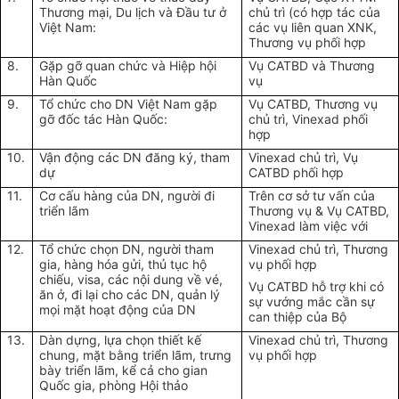
Thương mại, Du lịch và Đầu tư ở
chủ trì (có hợp tác của
Việt Nam:
các vụ liên quan XNK,
Thương vụ phối hợp
8.
Gặp gỡ quan chức và Hiệp hội
Vụ CATBD và Thương
Hàn Quốc
vụ
9.
Tổ chức cho DN Việt Nam gặp
Vụ CATBD, Thương vụ
gỡ đốc tác Hàn Quốc:
chủ trì, Vinexad phối
hợp
10.
Vận động các DN đăng ký, tham
Vinexad chủ trì, Vụ
dự
CATBD phối hợp
11.
Cơ cấu hàng của DN, người đi
Trên cơ sở tư vấn của
triển lãm
Thương vụ & Vụ CATBD,
Vinexad làm việc với
12.
Tổ chức chọn DN, người tham
Vinexad chủ trì, Thương
gia, hàng hóa gửi, thủ tục hộ
vụ phối hợp
chiếu, visa, các nội dung về vé,
Vụ CATBD hỗ trợ khi có
ăn ở, đi lại cho các DN, quản lý
sự vướng mắc cần sự
mọi mặt hoạt động của DN
can thiệp của Bộ
13.
Dàn dựng, lựa chọn thiết kế
Vinexad chủ trì, Thương
chung, mặt bằng triển lãm, trưng
vụ phối hợp
bày triển lãm, kể cả cho gian
Quốc gia, phòng Hội thảo