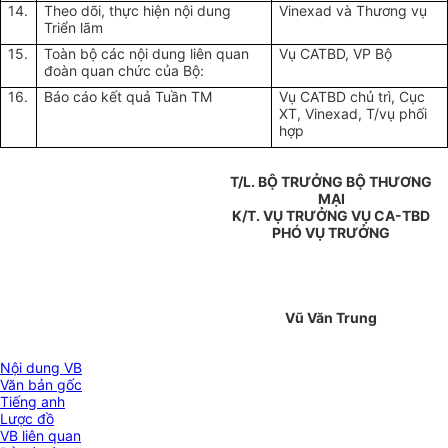
14.
Theo dõi, thực hiện nội dung
Vinexad và Thương vụ
Triển lãm
15.
Toàn bộ các nội dung liên quan
Vụ CATBD, VP Bộ
đoàn quan chức của Bộ:
16.
Báo cáo kết quả Tuần TM
Vụ CATBD chủ trì, Cục
XT, Vinexad, T/vụ phối
hợp
T/L. BỘ TRƯỞNG BỘ THƯƠNG
MẠI
K/T. VỤ TRƯỞNG VỤ CA-TBD
PHÓ VỤ TRƯỞNG
Vũ Văn Trung
Nội dung VB
Văn bản gốc
Tiếng anh
Lược đồ
VB liên quan