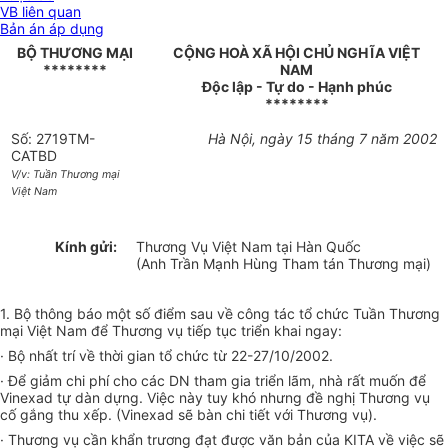
VB liên quan
Bản án áp dụng
BỘ THƯƠNG MẠI
CỘNG HOÀ XÃ HỘI CHỦ NGHĨA VIỆT
********
NAM
Độc lập - Tự do - Hạnh phúc
********
Số: 2719TM-
Hà Nội, ngày 15 tháng 7 năm 2002
CATBD
V/v: Tuần Thương mại
Việt Nam
Kính gửi:
Thương Vụ Việt Nam tại Hàn Quốc
(Anh Trần Mạnh Hùng Tham tán Thương mại)
1. Bộ thông báo một số điểm sau về công tác tổ chức Tuần Thương
mại Việt Nam để Thương vụ tiếp tục triển khai ngay:
· Bộ nhất trí về thời gian tổ chức từ 22-27/10/2002.
· Để giảm chi phí cho các DN tham gia triển lãm, nhà rất muốn để
Vinexad tự dàn dựng. Việc này tuy khó nhưng đề nghị Thương vụ
cố gắng thu xếp. (Vinexad sẽ bàn chi tiết với Thương vụ).
· Thương vụ cần khẩn trương đạt được văn bản của KITA về việc sẽ