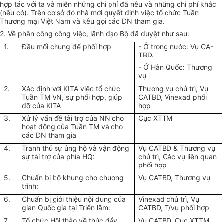
hợp tác với ta và miễn những chi phí đã nêu và những chi phí khác
(nếu có). Trên cơ sở đó nhà mới quyết định việc tổ chức Tuần
Thương mại Việt Nam và kêu gọi các DN tham gia.
2. Về phân công công việc, lãnh đạo Bộ đã duyệt như sau:
1.
Đầu mối chung để phối hợp
- Ở trong nước: Vụ CA-
TBD.
- Ở Hàn Quốc: Thương
vụ
2.
Xác định với KITA việc tổ chức
Thương vụ chủ trì, Vụ
Tuần TM VN, sự phối hợp, giúp
CATBD, Vinexad phối
đỡ của KITA
hợp
3.
Xử lý vấn đề tài trợ của NN cho
Cục XTTM
hoạt động của Tuần TM và cho
các DN tham gia
4.
Tranh thủ sự ủng hộ và vận động
Vụ CATBD & Thương vụ
sự tài trợ của phía HQ:
chủ trì, Các vụ liên quan
phối hợp
5.
Chuẩn bị bộ khung cho chương
Vụ CATBD, Thương vụ
trình:
6.
Chuẩn bị giới thiệu nội dung của
Vinexad chủ trì, Vụ
gian Quốc gia tại Triển lãm:
CATBD, T/vụ phối hợp
7.
Tổ chức Hội thảo về thúc đẩy
Vụ CATBD, Cục XTTM