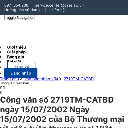
0971.654.238
service.center@caselaw.vn
Hướng dẫn sử dụng
|
Liên hệ
Toggle Navigation
Giới thiệu
Giải pháp
Bảng giá
Bài viết
Đăng ký
Đăng nhập
Trang chủ
Văn bản pháp luật
2719TM-CATBD
Thông tin văn bản
93
0
Công văn số 2719TM-CATBD
ngày 15/07/2002 Ngày
15/07/2002 của Bộ Thương mại