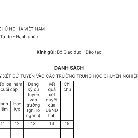
Ủ NGHĨA VIỆT NAM
ự do - Hạnh phúc
Kính gửi:
Bộ Giáo dục - Đào tạo
DANH SÁCH
 XÉT CỬ TUYỂN VÀO CÁC TRƯỜNG TRUNG HỌC CHUYÊN NGHIỆP NĂM 
ếp loại năm
Đăng
Kết
Chi
cuối cấp
ký cử
quả
chú
tuyển
xét
vào
duyệt
Hạnh
Học
trường
của
kiểm
lực
(ghi rõ
UBND
ngành)
tỉnh
11
12
13
14
15