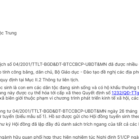
ộc Trung
 tịch số 04/2001/TTLT-BGD&ĐT-BTCCBCP-UBDT&MN đã được nhiều địa
o tính công bằng, dân chủ, Bộ Giáo dục - Đào tạo đề nghị các địa p
uy định tại Mục II.2 Thông tư liên tịch.
 sinh là con em các dân tộc đang sinh sống và có hộ khẩu thường tr
vùng này được cụ thể hóa tới cấp xã theo Quyết định số
1232/QĐ-TT
 biên giới thuộc phạm vi chương trình phát triển kinh tế xã hội, cá
Thông tư 04/2001/TTLT-BGD&ĐT-BTCCBCP-UBDT&MN ngày 26 tháng 2 n
tuyển (biểu mẫu số 1). Hồ sơ được gửi cho Hội đồng tuyển sinh theo
Thư ký Hội đồng đã lập đầy đủ danh sách trích ngang của tất cả các
 ngành hữu quan phối hợp thực hiện nghiêm túc Nghị định 51/CP ngà