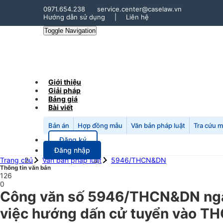
0971.654.238
service.center@caselaw.vn
Hướng dẫn sử dụng
|
Liên hệ
Toggle Navigation
Giới thiệu
Giải pháp
Bảng giá
Bài viết
Bản án
Hợp đồng mẫu
Văn bản pháp luật
Tra cứu 
Đăng ký
Đăng nhập
Trang chủ
Văn bản pháp luật
5946/THCN&DN
Thông tin văn bản
126
0
Công văn số 5946/THCN&DN ngày
việc hướng dấn cử tuyển vào THC