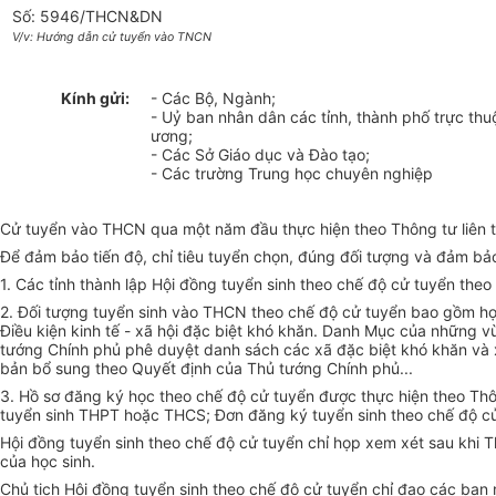
Số: 5946/THCN&DN
V/v: Hướng dẫn cử tuyển vào TNCN
Kính gửi:
- Các Bộ, Ngành;
- Uỷ ban nhân dân các tỉnh, thành phố trực thu
ương;
- Các Sở Giáo dục và Đào tạo;
- Các trường Trung học chuyên nghiệp
Cử tuyển vào THCN qua một năm đầu thực hiện theo Thông tư liên
Để đảm bảo tiến độ, chỉ tiêu tuyển chọn, đúng đối tượng và đảm bả
1. Các tỉnh thành lập Hội đồng tuyển sinh theo chế độ cử tuyển theo q
2. Đối tượng tuyển sinh vào THCN theo chế độ cử tuyển bao gồm học
Điều kiện kinh tế - xã hội đặc biệt khó khăn. Danh Mục của những 
tướng Chính phủ phê duyệt danh sách các xã đặc biệt khó khăn và xã
bản bổ sung theo Quyết định của Thủ tướng Chính phủ...
3. Hồ sơ đăng ký học theo chế độ cử tuyển được thực hiện theo 
tuyển sinh THPT hoặc THCS; Đơn đăng ký tuyển sinh theo chế độ cử 
Hội đồng tuyển sinh theo chế độ cử tuyển chỉ họp xem xét sau khi 
của học sinh.
Chủ tịch Hội đồng tuyển sinh theo chế độ cử tuyển chỉ đạo các ban