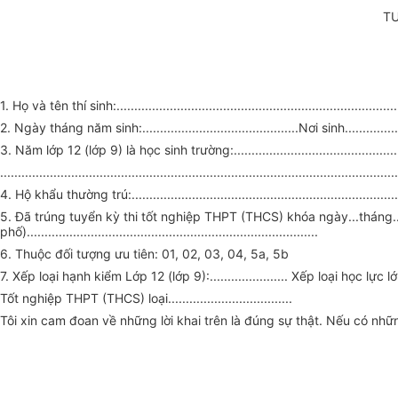
T
1. Họ và tên thí sinh:.........................................................................
2. Ngày tháng năm sinh:............................................Nơi sinh...................
3. Năm lớp 12 (lớp 9) là học sinh trường:...................................................
................................................................................................................
4. Hộ khẩu thường trú:..............................................................................
5. Đã trúng tuyển kỳ thi tốt nghiệp THPT (THCS) khóa ngày...tháng... năm... tại trườn
phố)..................................................................................
6. Thuộc đối tượng ưu tiên: 01, 02, 03, 04, 5a, 5b
7. Xếp loại hạnh kiểm Lớp 12 (lớp 9):...................... Xếp loại học lực lớ
Tốt nghiệp THPT (THCS) loại...................................
Tôi xin cam đoan về những lời khai trên là đúng sự thật. Nếu có nhữn