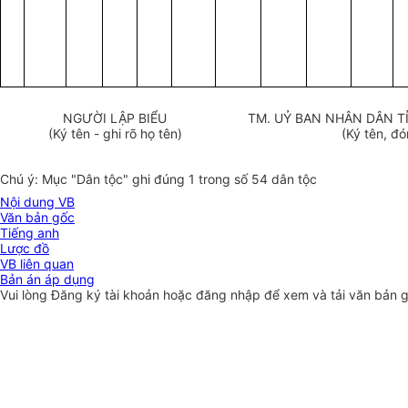
NGƯỜI LẬP BIỂU
TM. UỶ BAN NHÂN DÂN TỈNH (
(Ký tên - ghi rõ họ tên)
(Ký tên, đ
Chú ý: Mục "Dân tộc" ghi đúng 1 trong số 54 dân tộc
Nội dung VB
Văn bản gốc
Tiếng anh
Lược đồ
VB liên quan
Bản án áp dụng
Vui lòng
Đăng ký
tài khoản hoặc
đăng nhập
để xem và tải văn bản 