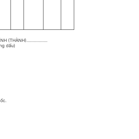
THÀNH).................
óng dấu)
gốc.