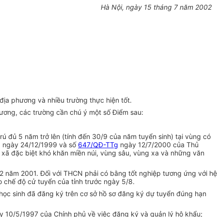
Hà Nội, ngày 15 tháng 7 năm 2002
 phương và nhiều trường thực hiện tốt.
hương, các trường cần chú ý một số Điểm sau:
ú đủ 5 năm trở lên (tính đến 30/9 của năm tuyển sinh) tại vùng có
g
ngày 24/12/1999 và số
647/QĐ-TTg
ngày 12/7/2000 của Thủ
c xã đặc biệt khó khăn miền núi, vùng sâu, vùng xa và những văn
ăm 2001. Đối với THCN phải có bằng tốt nghiệp tương ứng với hệ
 chế độ cử tuyển của tỉnh trước ngày 5/8.
 học sinh đã đăng ký trên cơ sở hồ sơ đăng ký dự tuyển đúng hạn
y 10/5/1997 của Chính phủ về việc đăng ký và quản lý hộ khẩu;