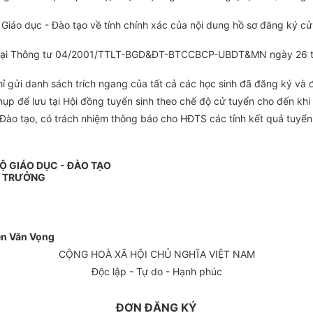
Giáo dục - Đào tạo về tính chính xác của nội dung hồ sơ đăng ký cử 
ịnh tại Thông tư 04/2001/TTLT-BGD&ĐT-BTCCBCP-UBDT&MN ngày 26 t
 gửi danh sách trích ngang của tất cả các học sinh đã đăng ký và đ
ụp để lưu tại Hội đồng tuyển sinh theo chế độ cử tuyển cho đến khi 
ào tạo, có trách nhiệm thông báo cho HĐTS các tỉnh kết quả tuyển ch
Ộ GIÁO DỤC - ĐÀO TẠO
 TRƯỞNG
n Văn Vọng
CỘNG HOÀ XÃ HỘI CHỦ NGHĨA VIỆT NAM
Độc lập - Tự do - Hạnh phúc
ĐƠN ĐĂNG KÝ