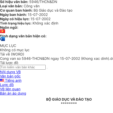
Số hiệu văn bản:
5946/THCN&DN
Loại văn bản:
Công văn
Cơ quan ban hành:
Bộ Giáo dục và Đào tạo
Ngày ban hành:
15-07-2002
Ngày có hiệu lực:
15-07-2002
Không xác định
Tình trạng hiệu lực:
Ngôn ngữ:
Định dạng văn bản hiện có:
MỤC LỤC
Không có mục lục
Tải về (WORD)
Cong van so 5946-THCN&DN ngay 15-07-2002 (Khong xac dinh).d
Tải lược đồ
Nội dung VB
Văn bản gốc
Tiếng anh
Lược đồ
VB liên quan
Bản án áp dụng
BỘ GIÁO DỤC VÀ ĐÀO TẠO
********