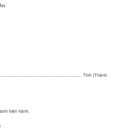
ÂN
.
...................................................... Tỉnh (Thành
sinh hiện hành.
0