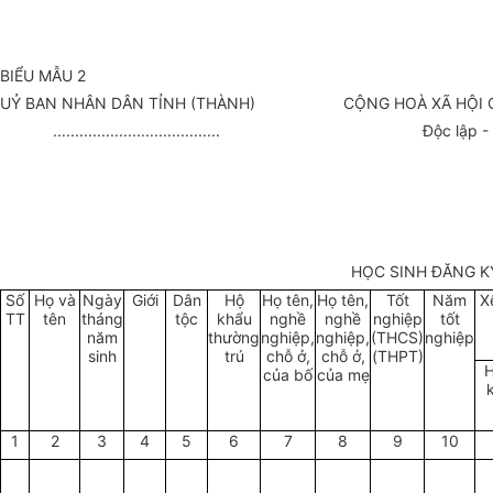
BIỂU MẪU 2
UỶ BAN NHÂN DÂN TỈNH (THÀNH) CỘNG HOÀ XÃ HỘI CH
...................................... Độc lập - T
HỌC SINH ĐĂNG KÝ
Số
Họ và
Ngày
Giới
Dân
Hộ
Họ tên,
Họ tên,
Tốt
Năm
X
TT
tên
tháng
tộc
khẩu
nghề
nghề
nghiệp
tốt
năm
thường
nghiệp,
nghiệp,
(THCS)
nghiệp
sinh
trú
chỗ ở,
chỗ ở,
(THPT)
của bố
của mẹ
1
2
3
4
5
6
7
8
9
10