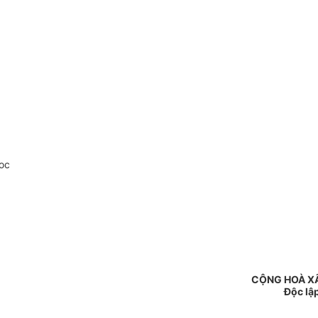
oc
CỘNG HOÀ XÃ
Độc lậ