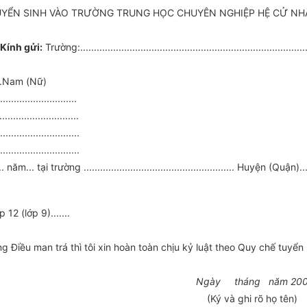
UYỂN SINH VÀO TRƯỜNG TRUNG HỌC CHUYÊN NGHIỆP HỆ CỬ NH
Kính gửi:
Trường:..................................................................................
.......Nam (Nữ)
........................
........................
.............................
..........................
g ....................................................... Huyện (Quận)...............
p 12 (lớp 9).......
g Điều man trá thì tôi xin hoàn toàn chịu kỷ luật theo Quy chế tuyển 
Ngày tháng năm 20
(Ký và ghi rõ họ tên)