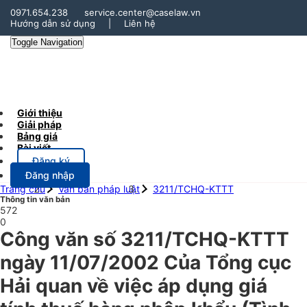
0971.654.238
service.center@caselaw.vn
Hướng dẫn sử dụng
|
Liên hệ
Toggle Navigation
Giới thiệu
Giải pháp
Bảng giá
Bài viết
Đăng ký
Đăng nhập
Trang chủ
Văn bản pháp luật
3211/TCHQ-KTTT
Thông tin văn bản
572
0
Công văn số 3211/TCHQ-KTTT
ngày 11/07/2002 Của Tổng cục
Hải quan về việc áp dụng giá