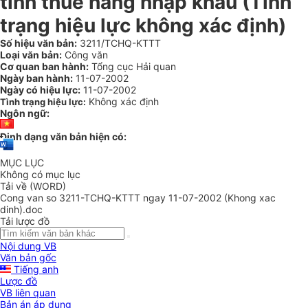
tính thuế hàng nhập khẩu (Tình
trạng hiệu lực không xác định)
Số hiệu văn bản:
3211/TCHQ-KTTT
Loại văn bản:
Công văn
Cơ quan ban hành:
Tổng cục Hải quan
Ngày ban hành:
11-07-2002
Ngày có hiệu lực:
11-07-2002
Không xác định
Tình trạng hiệu lực:
Ngôn ngữ:
Định dạng văn bản hiện có:
MỤC LỤC
Không có mục lục
Tải về (WORD)
Cong van so 3211-TCHQ-KTTT ngay 11-07-2002 (Khong xac
dinh).doc
Tải lược đồ
Nội dung VB
Văn bản gốc
Tiếng anh
Lược đồ
VB liên quan
Bản án áp dụng