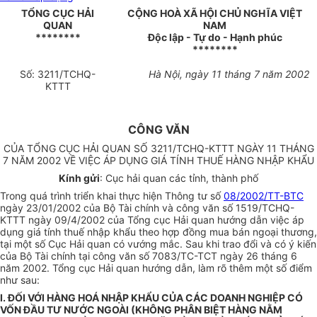
TỔNG CỤC HẢI
CỘNG HOÀ XÃ HỘI CHỦ NGHĨA VIỆT
QUAN
NAM
********
Độc lập - Tự do - Hạnh phúc
********
Số: 3211/TCHQ-
Hà Nội, ngày 11 tháng 7 năm 2002
KTTT
CÔNG VĂN
CỦA TỔNG CỤC HẢI QUAN SỐ 3211/TCHQ-KTTT NGÀY 11 THÁNG
7 NĂM 2002 VỀ VIỆC ÁP DỤNG GIÁ TÍNH THUẾ HÀNG NHẬP KHẨU
Kính gửi
: Cục hải quan các tỉnh, thành phố
Trong quá trình triển khai thực hiện Thông tư số
08/2002/TT-BTC
ngày 23/01/2002 của Bộ Tài chính và công văn số 1519/TCHQ-
KTTT ngày 09/4/2002 của Tổng cục Hải quan hướng dẫn việc áp
dụng giá tính thuế nhập khẩu theo hợp đồng mua bán ngoại thương,
tại một số Cục Hải quan có vướng mắc. Sau khi trao đổi và có ý kiến
của Bộ Tài chính tại công văn số 7083/TC-TCT ngày 26 tháng 6
năm 2002. Tổng cục Hải quan hướng dẫn, làm rõ thêm một số điểm
như sau:
I. ĐỐI VỚI HÀNG HOÁ NHẬP KHẨU CỦA CÁC DOANH NGHIỆP CÓ
VỐN ĐẦU TƯ NƯỚC NGOÀI (KHÔNG PHÂN BIỆT HÀNG NẰM