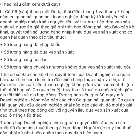
(Theo mẫu đính kèm dưới đây)
b. Cứ 06 (sáu) tháng một lần tại thời điểm tháng 1 và tháng 7 hàng
năm cơ quan hải quan nơi doanh nghiệp đăng ký tờ khai yêu cầu
doanh nghiệp nhập khẩu nguyên liệu, vật tư trực tiếp đưa vào sản
xuất và được áp giá theo giá ghi trên hợp đồng phải nộp Báo cáo kê
khai, quyết toán số lượng hàng nhập khẩu đưa vào sản xuất cho cơ
quan hải quan theo các tiêu thức:
+ Số lượng hàng đã nhập khẩu
+ Số lượng hàng đã đưa vào sản xuất
+ Số lượng hàng còn lại
+ Số lượng hàng chuyển nhượng không đưa vào sản xuất (nếu có).
Trên cơ sở Báo cáo kê khai, quyết toán của Doanh nghiệp cơ quan
hải quan tiến hành kiểm tra đối chiếu hàng thực nhập và thực tế
đưa vào sản xuất nếu doanh nghiệp không đưa vào sản xuất thì (có
thể phối hợp với Cơ quan thuế): truy thu số thuế do chênh lệch giữa
giá tối thiểu và giá hợp đồng. Trường hợp nếu quá 30 ngày mà
Doanh nghiệp không nộp báo cáo cho Cơ quan hải quan thì Cơ quan
Hải quan yêu cầu doanh nghiệp phải nộp báo cáo khi đó mới áp giá
tính thuế theo hợp đồng đối với nguyên liệu đưa vào sản xuất của
các lô hàng tiếp theo.
Trường hợp Doanh nghiệp nhượng bán nguyên liệu đưa vào sản
xuất đã được tính thuế theo giá hợp đồng: Ngoài việc truy thu thuế
còn phải xử phạt nộp chậm theo quy định hiện hành.