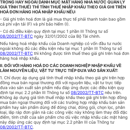
TRONG HAY NGOÀI DANH MỤC MẶT HÀNG NHÀ NƯỚC QUẢN LÝ
GIÁ TÍNH THUẾ) THÌ TÍNH THUẾ NHẬP KHẨU THEO GIÁ GHI TRÊN
HOÁ ĐƠN HÀNG HOÁ NHẬP KHẨU NẾU:
- Giá ghi trên hoá đơn là giá mua thực tế phải thanh toán bao gồm
cả phí vận tải (F) và phí bảo hiểm (I).
- Có đủ điều kiện quy định tại mục 1 phần III Thông tư số
08/2002/TT-BTC
ngày 32/01/2002 của Bộ Tài chính.
Nếu hàng hoá nhập khẩu của Doanh nghiệp có vốn đầu tư nước
ngoài không đủ các điều kiện nêu tại mục 1 phần III Thông tư số
08/2002/TT-BTC
thì không được tính thuế theo giá ghi trên hoá đơn
hàng hoá nhập khẩu.
II. ĐỐI VỚI HÀNG HOÁ DO CÁC DOANH NGHIỆP NHẬP KHẨU VỀ
LÀM NGUYÊN LIỆU, VẬT TƯ TRỰC TIẾP ĐƯA VÀO SẢN XUẤT:
1. Chỉ được áp dụng giá tính thuế nhập khẩu theo giá ghi trên hợp
đồng mua bán ngoại thương đối với nguyên liệu, vật tư trực tiếp
đưa vào sản xuất sản phẩm nếu đáp ứng được các điều kiện quy
định tại mục 2.2 phần III Thông tư số
08/2002/TT-BTC
nêu trên.
Không áp dụng giá tính thuế nhập khẩu theo giá ghi trên hợp đồng
mua bán ngoại thương đối với các trường hợp nhập khẩu bán sản
phẩm hay sản phẩm dùng để đóng chai, đóng gói, chọn lọc, phân
loại, lắp ráp đơn giản nà các công việc này không làm thay đổi đặc
điểm, tính chất của sản phẩm cho dù việc nhập khẩu các mặt hàng
này đáp ứng các quy định tại mục 2.2 phần III của Thông tư
08/2002/TT-BTC
.