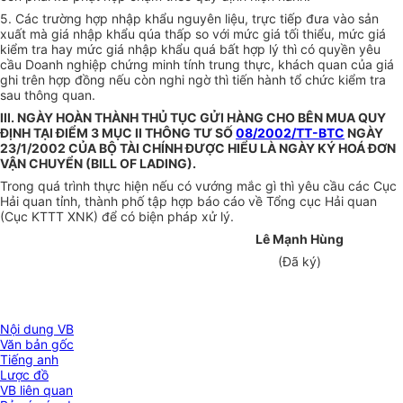
5. Các trường hợp nhập khẩu nguyên liệu, trực tiếp đưa vào sản
xuất mà giá nhập khẩu qúa thấp so với mức giá tối thiểu, mức giá
kiểm tra hay mức giá nhập khẩu quá bất hợp lý thì có quyền yêu
cầu Doanh nghiệp chứng minh tính trung thực, khách quan của giá
ghi trên hợp đồng nếu còn nghi ngờ thì tiến hành tổ chức kiểm tra
sau thông quan.
III. NGÀY HOÀN THÀNH THỦ TỤC GỬI HÀNG CHO BÊN MUA QUY
ĐỊNH TẠI ĐIỂM 3 MỤC II THÔNG TƯ SỐ
08/2002/TT-BTC
NGÀY
23/1/2002 CỦA BỘ TÀI CHÍNH ĐƯỢC HIỂU LÀ NGÀY KÝ HOÁ ĐƠN
VẬN CHUYỂN (BILL OF LADING).
Trong quá trình thực hiện nếu có vướng mắc gì thì yêu cầu các Cục
Hải quan tỉnh, thành phố tập hợp báo cáo về Tổng cục Hải quan
(Cục KTTT XNK) để có biện pháp xử lý.
Lê Mạnh Hùng
(Đã ký)
Nội dung VB
Văn bản gốc
Tiếng anh
Lược đồ
VB liên quan