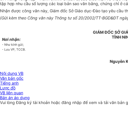
tập hợp nhu cầu số lượng các loại bản sao văn bằng, chứng chỉ ở cá
Nhận được công văn này, Giám đốc Sở Giáo dục-Đào tạo yêu cầu thủ 
(Gửi kèm theo Công văn này Thông tư số 20/2002/TT-BGD&ĐT ngày 1
GIÁM ĐỐC SỞ GI
TỈNH NI
Nơi nhận:
- Như kính gửi;
- Lưu VP, TCCB.
Nguyễn 
Nội dung VB
Văn bản gốc
Tiếng anh
Lược đồ
VB liên quan
Bản án áp dụng
Vui lòng
Đăng ký
tài khoản hoặc
đăng nhập
để xem và tải văn bản 