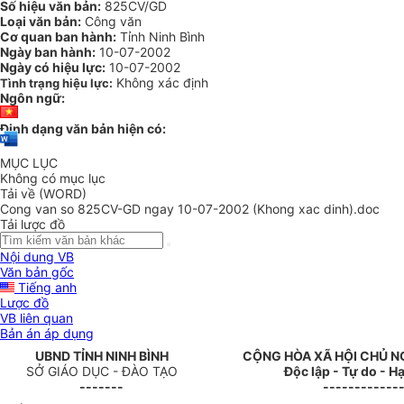
Số hiệu văn bản:
825CV/GD
Loại văn bản:
Công văn
Cơ quan ban hành:
Tỉnh Ninh Bình
Ngày ban hành:
10-07-2002
Ngày có hiệu lực:
10-07-2002
Không xác định
Tình trạng hiệu lực:
Ngôn ngữ:
Định dạng văn bản hiện có:
MỤC LỤC
Không có mục lục
Tải về (WORD)
Cong van so 825CV-GD ngay 10-07-2002 (Khong xac dinh).doc
Tải lược đồ
Nội dung VB
Văn bản gốc
Tiếng anh
Lược đồ
VB liên quan
Bản án áp dụng
UBND TỈNH NINH BÌNH
CỘNG HÒA XÃ HỘI CHỦ N
SỞ GIÁO DỤC - ĐÀO TẠO
Độc lập - Tự do - 
-------
------------