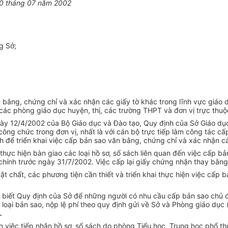
10 tháng 07 năm 2002
g Sở;
ằng, chứng chỉ và xác nhận các giấy tờ khác trong lĩnh vực giáo dụ
c phòng giáo dục huyện, thị, các trường THPT và đơn vị trực thuộc
ày 12/4/2002 của Bộ Giáo dục và Đào tạo, Quy định của Sở Giáo dụ
công chức trong đơn vị, nhất là với cán bộ trực tiếp làm công tác c
nh để triển khai việc cấp bản sao văn bằng, chứng chỉ và xác nhận c
ực hiện bàn giao các loại hồ sơ, sổ sách liên quan đến việc cấp bả
hính trước ngày 31/7/2002. Việc cấp lại giấy chứng nhận thay bằng 
ật chất, các phương tiện cần thiết và triển khai thực hiện việc cấp 
c biết Quy định của Sở để những người có nhu cầu cấp bản sao chủ 
oại bản sao, nộp lệ phí theo quy định gửi về Sở và Phòng giáo dục (
.
ện việc tiếp nhận hồ sơ, sổ sách do phòng Tiểu học, Trung học phổ 