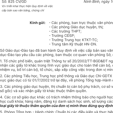
Số: 825 CV/GD
Ninh Bình, ngày 
V/v triển khai thực hiện Quy định về việc
cấp bản sao văn bằng, chứng chỉ
Kính gửi:
- Các phòng, ban trực thuộc văn phòn
- Các phòng Giáo dục huyện, thị;
- Các trường THPT;
- Trường CĐSP;
- Trường Trung học KTKT-TC;
- Trung tâm Kỹ thuật HN-DN.
Sở Giáo dục-Đào tạo đã ban hành Quy định về việc cấp bản sao văn b
dục-Đào tạo yêu cầu các phòng, ban thuộc cơ quan văn phòng Sở, cá
1. Tổ chức phổ biến, quán triệt Thông tư số 20/2002/TT-BGD&ĐT ng
nhận các giấy tờ khác trong lĩnh vực giáo dục cho toàn thể cán bộ, 
nhiệm vụ, bố trí cán bộ, tổ chức, sắp xếp công việc trong đơn vị mì
2. Các phòng Tiểu học, Trung học phổ thông và Giáo dục CN-GDTX th
vực giáo dục có từ 01/7/2002 trở lại đây, về phòng Tổng hợp-Hành c
3. Các phòng giáo dục huyện, thị chuẩn bị cán bộ phụ trách, cơ sở v
sổ gốc) và xác nhận giấy tờ khác thuộc thẩm quyền.
4. Các cơ sở giáo dục khác có trách nhiệm thông báo cho người họ
học cuối khóa; hàng năm, đăng ký danh sách học sinh, số lượng các l
loại giấy tờ thuộc thẩm quyền của đơn vị mình theo đúng quy định
5. Phòng Tổng hợp - Hành chính: Chuẩn bị các điều kiện và thực hi