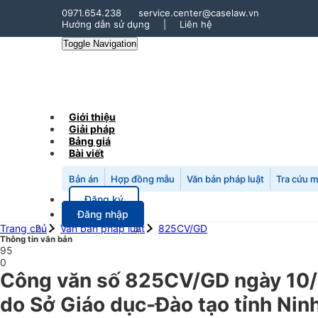
0971.654.238
service.center@caselaw.vn
Hướng dẫn sử dụng
|
Liên hệ
Toggle Navigation
Giới thiệu
Giải pháp
Bảng giá
Bài viết
Bản án
Hợp đồng mẫu
Văn bản pháp luật
Tra cứu 
Đăng ký
Đăng nhập
Trang chủ
Văn bản pháp luật
825CV/GD
Thông tin văn bản
95
0
Công văn số 825CV/GD ngày 10/0
do Sở Giáo dục-Đào tạo tỉnh Ninh