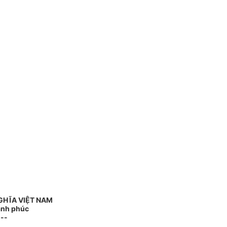
GHĨA VIỆT NAM
Hạnh phúc
---