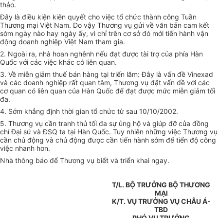
thảo.
Đây là điều kiện kiên quyết cho việc tổ chức thành công Tuần
Thương mại Việt Nam. Do vậy Thương vụ gửi về văn bản cam kết
sớm ngày nào hay ngày ấy, vì chỉ trên cơ sở đó mới tiến hành vận
động doanh nghiệp Việt Nam tham gia.
2. Ngoài ra, nhà hoan nghênh nếu đạt được tài trợ của phía Hàn
Quốc với các việc khác có liên quan.
3. Về miễn giảm thuế bán hàng tại triển lãm: Đây là vấn đề Vinexad
và các doanh nghiệp rất quan tâm, Thương vụ đặt vấn đề với các
cơ quan có liên quan của Hàn Quốc để đạt được mức miễn giảm tối
đa.
4. Sớm khẳng định thời gian tổ chức từ sau 10/10/2002.
5. Thương vụ cần tranh thủ tối đa sự ủng hộ và giúp đỡ của đồng
chí Đại sứ và ĐSQ ta tại Hàn Quốc. Tuy nhiên những việc Thương vụ
cần chủ động và chủ động được cần tiến hành sớm để tiến độ công
việc nhanh hơn.
Nhà thông báo để Thương vụ biết và triển khai ngay.
T/L. BỘ TRƯỞNG BỘ THƯƠNG
MẠI
K/T. VỤ TRƯỞNG VỤ CHÂU Á-
TBD
PHÓ VỤ TRƯỞNG