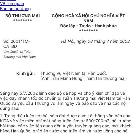
VB liên quan
Bản án áp dụng
BỘ THƯƠNG MẠI
CỘNG HOÀ XÃ HỘI CHỦ NGHĨA VIỆT
********
NAM
Độc lập - Tự do - Hạnh phúc
********
Số: 2601/TM-
Hà Nội, ngày 08 tháng 7 năm 2002
CATBD
V/v: Chuẩn bị Tuần
Thương mại Việt Nam
Kính gửi:
Thương vụ Việt Nam tại Hàn Quốc
(Anh Trần Mạnh Hùng Tham tán thương mại)
Sáng nay 5/7/2002 lãnh đạo Bộ đã họp và cho ý kiến chỉ đạo về
việc đẩy nhanh tốc độ chuẩn bị Tuần Thương mại Việt Nam tại Hàn
Quốc và yêu cầu Thương vụ làm ngay và báo cáo về nhà các nội
dung sau:
1. Trong điều kiện có thể, sớm đạt được cam kết bằng văn bản của
KITA về việc miễn phí mặt bằng triển lãm từ 600-700m2, hội trường
hội thảo, các việc liên quan đến tuyên truyền quảng cáo, mời khách
hàng Hàn Quốc, phí điện nước cho triển lãm và nước uống cho hội