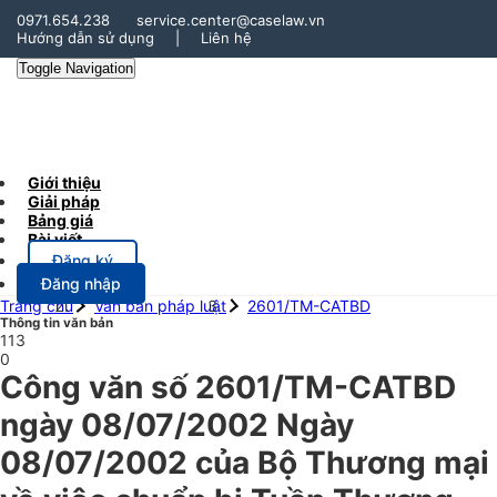
0971.654.238
service.center@caselaw.vn
Hướng dẫn sử dụng
|
Liên hệ
Toggle Navigation
Giới thiệu
Giải pháp
Bảng giá
Bài viết
Đăng ký
Đăng nhập
Trang chủ
Văn bản pháp luật
2601/TM-CATBD
Thông tin văn bản
113
0
Công văn số 2601/TM-CATBD
ngày 08/07/2002 Ngày
08/07/2002 của Bộ Thương mại