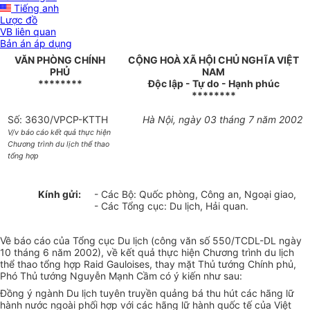
Tiếng anh
Lược đồ
VB liên quan
Bản án áp dụng
VĂN PHÒNG CHÍNH
CỘNG HOÀ XÃ HỘI CHỦ NGHĨA VIỆT
PHỦ
NAM
********
Độc lập - Tự do - Hạnh phúc
********
Số: 3630/VPCP-KTTH
Hà Nội, ngày 03 tháng 7 năm 2002
V/v báo cáo kết quả thực hiện
Chương trình du lịch thể thao
tổng hợp
Kính gửi:
- Các Bộ: Quốc phòng, Công an, Ngoại giao,
- Các Tổng cục: Du lịch, Hải quan.
Về báo cáo của Tổng cục Du lịch (công văn số 550/TCDL-DL ngày
10 tháng 6 năm 2002), về kết quả thực hiện Chương trình du lịch
thể thao tổng hợp Raid Gauloises, thay mặt Thủ tướng Chính phủ,
Phó Thủ tướng Nguyễn Mạnh Cầm có ý kiến như sau:
Đồng ý ngành Du lịch tuyên truyền quảng bá thu hút các hãng lữ
hành nước ngoài phối hợp với các hãng lữ hành quốc tế của Việt