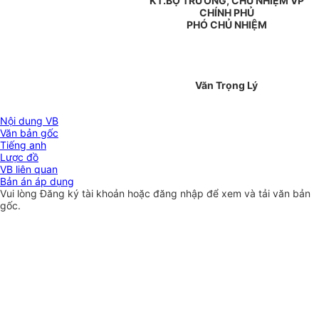
KT.BỘ TRƯỞNG, CHỦ NHIỆM VP
CHÍNH PHỦ
PHÓ CHỦ NHIỆM
Văn Trọng Lý
Nội dung VB
Văn bản gốc
Tiếng anh
Lược đồ
VB liên quan
Bản án áp dụng
Vui lòng
Đăng ký
tài khoản hoặc
đăng nhập
để xem và tải văn bản
gốc.