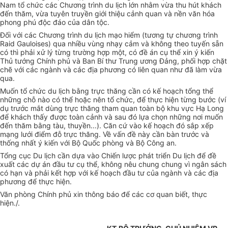
Nam tổ chức các Chương trình du lịch lớn nhằm vừa thu hút khách
đến thăm, vừa tuyên truyền giới thiệu cảnh quan và nền văn hóa
phong phú độc đáo của dân tộc.
Đối với các Chương trình du lịch mạo hiểm (tương tự chương trình
Raid Gauloises) qua nhiều vùng nhạy cảm và không theo tuyến sẵn
có thì phải xử lý từng trường hợp một, có đề án cụ thể xin ý kiến
Thủ tướng Chính phủ và Ban Bí thư Trung ương Đảng, phối hợp chặt
chẽ với các ngành và các địa phương có liên quan như đã làm vừa
qua.
Muốn tổ chức du lịch bằng trực thăng cần có kế hoạch tổng thể
những chỗ nào có thể hoặc nên tổ chức, để thực hiện từng bước (ví
dụ trước mắt dùng trực thăng tham quan toàn bộ khu vực Hạ Long
để khách thấy được toàn cảnh và sau đó lựa chọn những nơi muốn
đến thăm bằng tàu, thuyền...). Căn cứ vào kế hoạch đó sắp xếp
mạng lưới điểm đỗ trực thăng. Về vấn đề này cần bàn trước và
thống nhất ý kiến với Bộ Quốc phòng và Bộ Công an.
Tổng cục Du lịch cần dựa vào Chiến lược phát triển Du lịch để đề
xuất các dự án đầu tư cụ thể, không nêu chung chung vì ngân sách
có hạn và phải kết hợp với kế hoạch đầu tư của ngành và các địa
phương để thực hiện.
Văn phòng Chính phủ xin thông báo để các cơ quan biết, thực
hiện./.