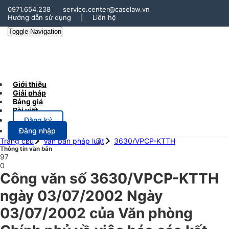
0971.654.238
service.center@caselaw.vn
Hướng dẫn sử dụng
|
Liên hệ
Toggle Navigation
Giới thiệu
Giải pháp
Bảng giá
Bài viết
Đăng ký
Đăng nhập
Trang chủ
Văn bản pháp luật
3630/VPCP-KTTH
Thông tin văn bản
97
0
Công văn số 3630/VPCP-KTTH
ngày 03/07/2002 Ngày
03/07/2002 của Văn phòng