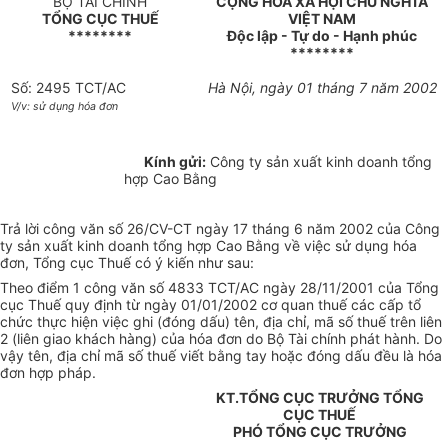
BỘ TÀI CHÍNH
CỘNG HOÀ XÃ HỘI CHỦ NGHĨA
TỔNG CỤC THUẾ
VIỆT NAM
********
Độc lập - Tự do - Hạnh phúc
********
Số: 2495 TCT/AC
Hà Nội, ngày 01 tháng 7 năm 2002
V/v: sử dụng hóa đơn
Kính gửi:
Công ty sản xuất kinh doanh tổng
hợp Cao Bằng
Trả lời công văn số 26/CV-CT ngày 17 tháng 6 năm 2002 của Công
ty sản xuất kinh doanh tổng hợp Cao Bằng về việc sử dụng hóa
đơn, Tổng cục Thuế có ý kiến như sau:
Theo điểm 1 công văn số 4833 TCT/AC ngày 28/11/2001 của Tổng
cục Thuế quy định từ ngày 01/01/2002 cơ quan thuế các cấp tổ
chức thực hiện việc ghi (đóng dấu) tên, địa chỉ, mã số thuế trên liên
2 (liên giao khách hàng) của hóa đơn do Bộ Tài chính phát hành. Do
vậy tên, địa chỉ mã số thuế viết bằng tay hoặc đóng dấu đều là hóa
đơn hợp pháp.
KT.TỔNG CỤC TRƯỞNG TỔNG
CỤC THUẾ
PHÓ TỔNG CỤC TRƯỞNG