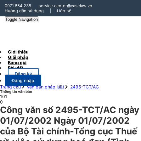
0971.654.238
service.center@caselaw.vn
Hướng dẫn sử dụng
|
Liên hệ
Toggle Navigation
Giới thiệu
Giải pháp
Bảng giá
Bài viết
Đăng ký
Đăng nhập
Trang chủ
Văn bản pháp luật
2495-TCT/AC
Thông tin văn bản
101
0
Công văn số 2495-TCT/AC ngày
01/07/2002 Ngày 01/07/2002
của Bộ Tài chính-Tổng cục Thuế