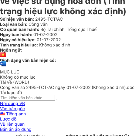
về việc sử dụng hoá đơn (Tình
trạng hiệu lực không xác định)
Số hiệu văn bản:
2495-TCT/AC
Loại văn bản:
Công văn
Cơ quan ban hành:
Bộ Tài chính, Tổng cục Thuế
Ngày ban hành:
01-07-2002
Ngày có hiệu lực:
01-07-2002
Không xác định
Tình trạng hiệu lực:
Ngôn ngữ:
Định dạng văn bản hiện có:
MỤC LỤC
Không có mục lục
Tải về (WORD)
Cong van so 2495-TCT-AC ngay 01-07-2002 (Khong xac dinh).doc
Tải lược đồ
Nội dung VB
Văn bản gốc
Tiếng anh
Lược đồ
VB liên quan
Bản án áp dụng