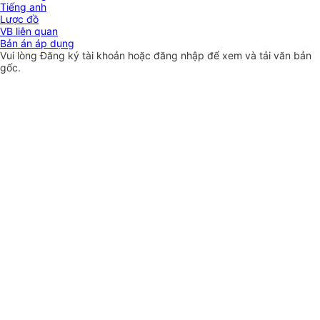
Tiếng anh
Lược đồ
VB liên quan
Bản án áp dụng
Vui lòng
Đăng ký
tài khoản hoặc
đăng nhập
để xem và tải văn bản
gốc.