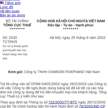
Tiếng anh
Lược đồ
VB liên quan
Bản án áp dụng
BỘ TÀI CHÍNH
CỘNG HOÀ XÃ HỘI CHỦ NGHĨA VIỆT NAM
TỔNG CỤC THUẾ
Độc lập - Tự do - Hạnh phúc
********
********
Số: 2430
Hà Nội, ngày 25 tháng 6 năm 2002
TCT/NV5
V/v xử lý khoản giảm
giá khuyến mại cho
khách hàng trên hóa
đơn
Kính gửi:
Công ty TNHH CHAROEN POKPHAND Việt Nam
Trả lời công văn số CPXM-0405/2002 ngày 29/5/2002 của Công ty
về việc Công ty đề nghị được dùng bảng kê để kê tất cả các hóa
đơn mà công ty dùng để trừ tiền khuyến mại cho khách hàng, Tổng
cục Thuế có ý kiến như sau:
Theo quy định tại Thông tư số
122/2000/TT-BTC
ngày 29/12/2000
của Bộ Tài chính hướng dẫn thi hành Nghị định số
79/2000/NĐ-CP