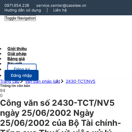
0971.654.238
service.center@caselaw.vn
Hướng dẫn sử dụng
|
Liên hệ
Toggle Navigation
Giới thiệu
Giải pháp
Bảng giá
Bài viết
Đăng ký
Đăng nhập
Trang chủ
Văn bản pháp luật
2430-TCT/NV5
Thông tin văn bản
94
0
Công văn số 2430-TCT/NV5
ngày 25/06/2002 Ngày
25/06/2002 của Bộ Tài chính-