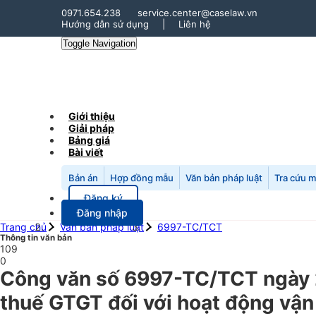
0971.654.238
service.center@caselaw.vn
Hướng dẫn sử dụng
|
Liên hệ
Toggle Navigation
Giới thiệu
Giải pháp
Bảng giá
Bài viết
Bản án
Hợp đồng mẫu
Văn bản pháp luật
Tra cứu 
Đăng ký
Đăng nhập
Trang chủ
Văn bản pháp luật
6997-TC/TCT
Thông tin văn bản
109
0
Công văn số 6997-TC/TCT ngày 2
thuế GTGT đối với hoạt động vận 