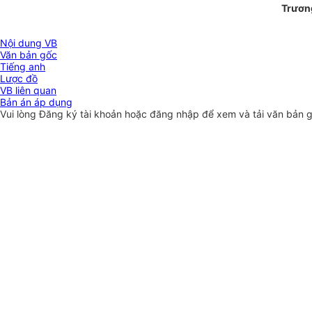
Trươn
Nội dung VB
Văn bản gốc
Tiếng anh
Lược đồ
VB liên quan
Bản án áp dụng
Vui lòng
Đăng ký
tài khoản hoặc
đăng nhập
để xem và tải văn bản 