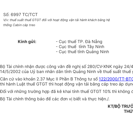
Số: 6997 TC/TCT
V/v: thuế suất thuế GTGT đối với hoạt động vận tải hành khách bằng hệ
thống Cabin cáp treo
Kính gửi:
- Cục thuế TP. Đà Nẵng
- Cục thuế tỉnh Tây Ninh
- Cục thuế tỉnh Quảng Ninh
Bộ Tài chính nhận được công văn đề nghị số 280/CV-XNK ngày 24
14/5/2002 của Uỷ ban nhân dân tỉnh Quảng Ninh về thuế suất thuế giá
Căn cứ vào khoản 2.37 Mục II Phần B Thông tư số
122/2000/TT-BT
thi hành Luật thuế GTGT thì hoạt động vận tải bằng cáp treo áp dụn
Đối với những trường hợp đã kê khai tính thuế GTGT 10% thì không đi
Bộ Tài chính thông báo để các đơn vị biết và thực hiện./.
KT/BỘ TRƯỞ
THỨ