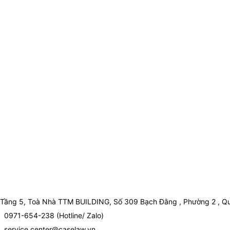
Tầng 5, Toà Nhà TTM BUILDING, Số 309 Bạch Đằng , Phường 2 , Qu
0971-654-238 (Hotline/ Zalo)
service.center@caselaw.vn