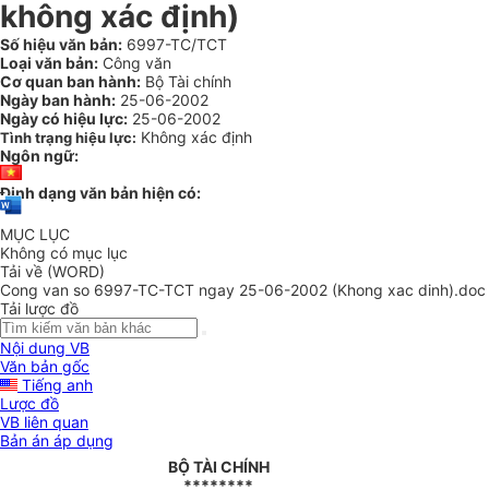
không xác định)
Số hiệu văn bản:
6997-TC/TCT
Loại văn bản:
Công văn
Cơ quan ban hành:
Bộ Tài chính
Ngày ban hành:
25-06-2002
Ngày có hiệu lực:
25-06-2002
Không xác định
Tình trạng hiệu lực:
Ngôn ngữ:
Định dạng văn bản hiện có:
MỤC LỤC
Không có mục lục
Tải về (WORD)
Cong van so 6997-TC-TCT ngay 25-06-2002 (Khong xac dinh).doc
Tải lược đồ
Nội dung VB
Văn bản gốc
Tiếng anh
Lược đồ
VB liên quan
Bản án áp dụng
BỘ TÀI CHÍNH
********