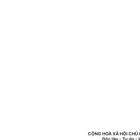
CỘNG HOÀ XÃ HỘI CHỦ 
Độc lập - Tự do -