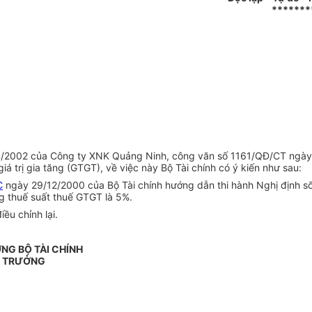
*******
/4/2002 của Công ty XNK Quảng Ninh, công văn số 1161/QĐ/CT ngà
 trị gia tăng (GTGT), về việc này Bộ Tài chính có ý kiến như sau:
C
ngày 29/12/2000 của Bộ Tài chính hướng dẫn thi hành Nghị định s
g thuế suất thuế GTGT là 5%.
ều chỉnh lại.
NG BỘ TÀI CHÍNH
 TRƯỞNG