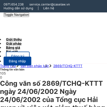
0971.654.238
service.center@caselaw.vn
Hướng dẫn sử dụng
|
Liên hệ
Toggle Navigation
Giới thiệu
Giải pháp
Bảng giá
Bài viết
Đăng ký
Đăng nhập
Trang chủ
Văn bản pháp luật
2869/TCHQ-KTTT
Thông tin văn bản
105
0
Công văn số 2869/TCHQ-KTTT
ngày 24/06/2002 Ngày
24/06/2002 của Tổng cục Hải