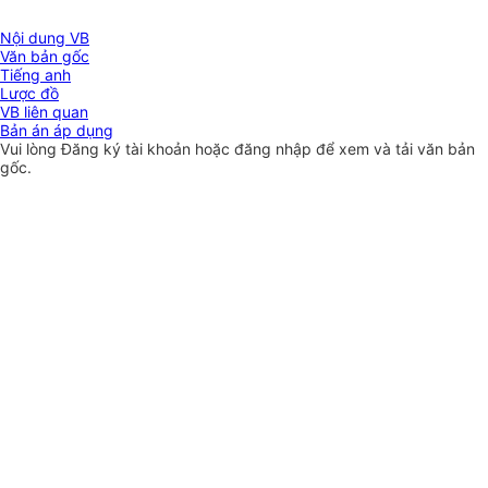
Nội dung VB
Văn bản gốc
Tiếng anh
Lược đồ
VB liên quan
Bản án áp dụng
Vui lòng
Đăng ký
tài khoản hoặc
đăng nhập
để xem và tải văn bản
gốc.