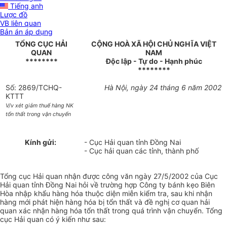
Tiếng anh
Lược đồ
VB liên quan
Bản án áp dụng
TỔNG CỤC HẢI
CỘNG HOÀ XÃ HỘI CHỦ NGHĨA VIỆT
QUAN
NAM
********
Độc lập - Tự do - Hạnh phúc
********
Số: 2869/TCHQ-
Hà Nội, ngày 24 tháng 6 năm 2002
KTTT
V/v xét giảm thuế hàng NK
tổn thất trong vận chuyển
Kính gửi:
- Cục Hải quan tỉnh Đồng Nai
- Cục hải quan các tỉnh, thành phố
Tổng cục Hải quan nhận được công văn ngày 27/5/2002 của Cục
Hải quan tỉnh Đồng Nai hỏi về trường hợp Công ty bánh kẹo Biên
Hòa nhập khẩu hàng hóa thuộc diện miễn kiểm tra, sau khi nhận
hàng mới phát hiện hàng hóa bị tổn thất và đề nghị cơ quan hải
quan xác nhận hàng hóa tổn thất trong quá trình vận chuyển. Tổng
cục Hải quan có ý kiến như sau: