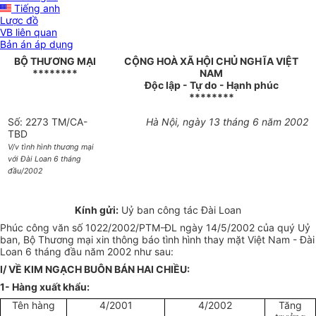
Tiếng anh
Lược đồ
VB liên quan
Bản án áp dụng
BỘ THƯƠNG MẠI
CỘNG HOÀ XÃ HỘI CHỦ NGHĨA VIỆT
********
NAM
Độc lập - Tự do - Hạnh phúc
********
Số: 2273 TM/CA-
Hà Nội, ngày 13 tháng 6 năm 2002
TBD
V/v tình hình thương mại
với Đài Loan 6 tháng
đầu/2002
Kính gửi:
Uỷ ban công tác Đài Loan
Phúc công văn số 1022/2002/PTM-ĐL ngày 14/5/2002 của quý Uỷ
ban, Bộ Thương mại xin thông báo tình hình thay mặt Việt Nam - Đài
Loan 6 tháng đầu năm 2002 như sau:
I/ VỀ KIM NGẠCH BUÔN BÁN HAI CHIỀU:
1- Hàng xuất khẩu:
Tên hàng
4/2001
4/2002
Tăng