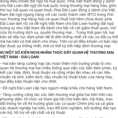
dung điều khoản đãi ngộ tối huệ quốc. Phía Việt Nam đồng ý dành
cho Đài Loan đãi ngộ tối huệ quốc trong thương mại hàng hóa, gồm
thủ tục hải quan và quan thuế. Phía Đài Loan đồng ý dành cho Việt
Nam đãi ngộ ngang hàng với các nước thành viên WTO trong lĩnh
vực thương mại hàng hóa và quan thuế (nội hàm chưa được phía
Đài Loan làm rõ) và đề nghị Việt Nam cho Đài Loan hưởng đãi ngộ
tương tự như Việt Nam đã dành cho Mỹ về cắt giảm thuế quan, mở
cửa thị trường dịch vụ, quyền thương mại... Trong thời gian tới, hai
bên sẽ tiếp tục đàm phán để đi đến thống nhất về các ưu đãi cụ thể
mà hai bên có thể dành cho nhau. Trên cơ sở điều khoản cơ bản này
đạt được sự thống nhất, mới có thể ký kết hiệp định thương mại.
III/ MỘT SỐ KIẾN NGHỊ NHẰM THÚC ĐẨY QUAN HỆ THƯƠNG MẠI
VIỆT NAM - ĐÀI LOAN:
- Hai bên tăng cường hợp tác hoàn thiện môi trường pháp lý cho
quan hệ thương mại hai chiều thông qua việc xúc tiến đàm phán, ký
kết các hiệp định, thoả thuận và công nhận lẫn nhau về các tiêu
chuẩn vệ sinh, kiểm dịch, tiêu chuẩn kỹ thuật khác của hàng hóa,
tạo điều kiện thuận tiện cho XNK.
- Đề nghị Đài Loan cấp hạn ngạch nhập khẩu cho hàng Việt Nam.
- Tăng cường công tác xúc tiến thương mại giữa hai bên trên các
phương diện: tổ chức và tham gia hội chợ triển lãm, hội thảo, trao
đổi thông tin về thị trường giữa các cơ quan Chính phủ và cả giữa
các doanh nghiệp hai bên, trao đổi kinh nghiệm, bồi dưỡng đào tạo
cán bộ, hỗ trợ về vật chất và kỹ thuật.