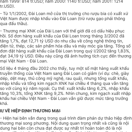
năm 1999: 814 tr.USD; năm 2000: 1140 tr.USD; năm 2001: 1214
tr.USD).
- Từ 1/1/2002, Đài Loan mở cửa thị trường cho rượu bia có xuất xứ
Việt Nam được nhập khẩu vào Đài Loan (trừ rượu gạo phải thông
qua đấu thầu).
- Thương mại XNK của Đài Loan với thế giới đã có dấu hiệu phục
hồi. Số đơn hàng xuất khẩu của Đài Loan trong tháng 3/2002 đã
tăng 1,7%, đạt 12,71 tỷ USD do nhu cầu về công nghệ thông tin,
điện tử, thép, các sản phẩm hóa dầu và máy móc gia tăng. Tổng số
đơn đặt hàng xuất khẩu của Đài Loan trong quý I/2002 tăng 1,83%,
đạt 34,19 tỷ USD. Điều này cũng đã ảnh hưởng tích cực đến thương
mại Việt Nam - Đài Loan.
Số liệu 4 tháng đầu 2002 cho thấy, tuy một số mặt hàng xuất khẩu
truyền thống của Việt Nam sang Đài Loan có giảm (ví dụ: chè, giày
dép, dệt may, thủ công mỹ nghệ, rau quả), nhưng tổng xuất khẩu,
nhập khẩu và tổng kim ngạch XNK hai chiều 4 tháng qua vẫn tăng
so với cùng kỳ năm ngoái. Cụ thể: xuất khẩu tăng 6,2%, nhập khẩu
tăng 10,3%, tổng XNK tăng 9,2%. Nhìn chung, kim ngạch xuất nhập
khẩu hai chiều Việt Nam - Đài Loan vẫn giữ được mức tăng trưởng
khá.
II/ VỀ HIỆP ĐỊNH THƯƠNG MẠI:
- Hiện hai bên vẫn đang trong quá trình đàm phán dự thảo hiệp định
thương mại song phương. Nội dung quan trọng nhất và cũng là nội
dung hai bên còn chưa đạt được sự nhất trí hoàn toàn đó là nội