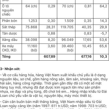
Ô tô
64 (ch)
0,29
70 (ch)
0,81
64,2
nguyên
chiếc
Phân bón
1.253
0,30
1.509
0,35
14,3
Sắt thép
75.868
28,31
119.705
40,35
29,9
Tân dược
0,88
0,83
-5,7
Xăng dầu
38.098
8,20
96.049
17,65
53,6
Xe máy
11.160
3,60
39.460
10,45
65,6
CKD, IKD
(bộ)
(bộ)
Tổng
607,89
677,16
10,3
3- Nhận xét:
- Về cơ cấu hàng hóa, hàng Việt Nam xuất khẩu chủ yếu là ở dạng
nguyên liệu, sơ chế, gồm hàng nông sản, lâm sản, khoáng sản, thủy
hải sản, hàng công nghiệp. Thời gian gần đây đã có một số mặt
hàng tuy mới, nhưng đã đạt được kim ngạch lớn như sản phẩm
nhựa, xe đạp và phụ tùng, đồ chơi trẻ em... Hàng nhập khẩu từ Đài
Loan chủ yếu vẫn là vật tư, nguyên liệu, máy móc thiết bị.
- Cán cân buôn bán mất thăng bằng, Việt Nam nhập siêu từ Đài
Loan ngày càng lớn (năm 1997: 611 tr.USD; năm 1998: 703 tr.USD;