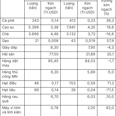
trưởng
Lượng
Kim
Lượng
Kim
kim
(tấn)
ngạch
(tấn)
ngạch
ngạch
(Tr.USD)
(Tr.USD)
(%)
Cà phê
243
0,14
412
0,23
39,2
Cao su
5.399
3,38
7.941
4,20
19,6
Chè
3.666
4,46
3.132
3,72
-16,6
Gạo
21
0,008
43
0,019
57,9
Giày dép
8,30
7,95
-4,3
Hải sản
77,50
21,89
20,1
Hàng dệt
85,45
84,03
-1,7
may
Hàng thủ
6,20
5,89
-5,0
công MN
Hạt điều
46
0,17
153
0,59
71,2
Hạt tiêu
99
0,14
29
0,04
-71,5
Hàng rau
6,70
6,03
,10,0
quả
Máy vi tính
0,78
2,05
62,0
và linh kiện