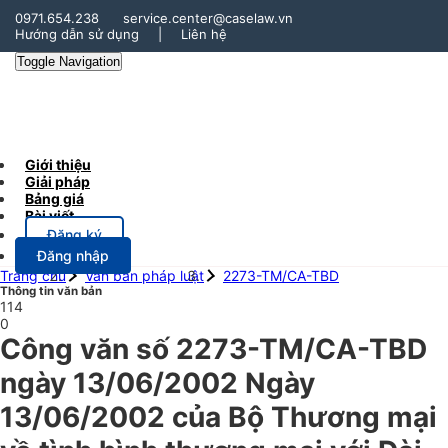
0971.654.238
service.center@caselaw.vn
Hướng dẫn sử dụng
|
Liên hệ
Toggle Navigation
Giới thiệu
Giải pháp
Bảng giá
Bài viết
Đăng ký
Đăng nhập
Trang chủ
Văn bản pháp luật
2273-TM/CA-TBD
Thông tin văn bản
114
0
Công văn số 2273-TM/CA-TBD
ngày 13/06/2002 Ngày
13/06/2002 của Bộ Thương mại