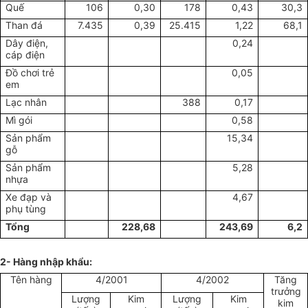
Quế
106
0,30
178
0,43
30,3
Than đá
7.435
0,39
25.415
1,22
68,1
Dây điện,
0,24
cáp điện
Đồ chơi trẻ
0,05
em
Lạc nhân
388
0,17
Mì gói
0,58
Sản phẩm
15,34
gỗ
Sản phẩm
5,28
nhựa
Xe đạp và
4,67
phụ tùng
Tổng
228,68
243,69
6,2
2- Hàng nhập khẩu:
Tên hàng
4/2001
4/2002
Tăng
trưởng
Lượng
Kim
Lượng
Kim
kim