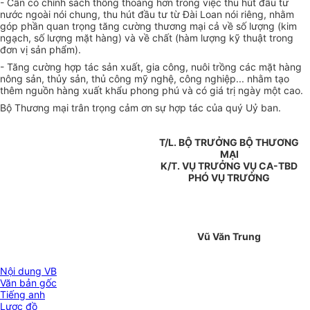
- Cần có chính sách thông thoáng hơn trong việc thu hút đầu tư
nước ngoài nói chung, thu hút đầu tư từ Đài Loan nói riêng, nhằm
góp phần quan trọng tăng cường thương mại cả về số lượng (kim
ngạch, số lượng mặt hàng) và về chất (hàm lượng kỹ thuật trong
đơn vị sản phẩm).
- Tăng cường hợp tác sản xuất, gia công, nuôi trồng các mặt hàng
nông sản, thủy sản, thủ công mỹ nghệ, công nghiệp... nhằm tạo
thêm nguồn hàng xuất khẩu phong phú và có giá trị ngày một cao.
Bộ Thương mại trân trọng cảm ơn sự hợp tác của quý Uỷ ban.
T/L. BỘ TRƯỞNG BỘ THƯƠNG
MẠI
K/T. VỤ TRƯỞNG VỤ CA-TBD
PHÓ VỤ TRƯỞNG
Vũ Văn Trung
Nội dung VB
Văn bản gốc
Tiếng anh
Lược đồ