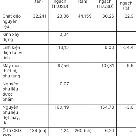
(tấn)
ngạch
(tấn)
ngạch
ngạch
(Tr.USD)
(Tr.USD)
(%)
Chất dẻo
32.241
23,36
44.159
30,26
22,9
nguyên
liệu
Kính xây
0,04
dựng
Linh kiện
13,15
6,00
-54,4
điện tử, vi
tính
Máy móc,
97,56
107,81
9,6
thiết bị,
phụ tùng
Nguyên
0,07
phụ liệu
dược
phẩm
Nguyên
160,49
154,78
-3,6
phụ liệu
dệt may,
da
Ô tô CKD,
134 (ch)
1,24
260 (ch)
6,20
...
SKD