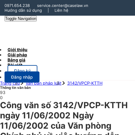
0971.654.238
service.center@caselaw.vn
Hướng dẫn sử dụng
|
Liên hệ
Toggle Navigation
Giới thiệu
Giải pháp
Bảng giá
Bài viết
Đăng ký
Đăng nhập
Trang chủ
Văn bản pháp luật
3142/VPCP-KTTH
Thông tin văn bản
93
0
Công văn số 3142/VPCP-KTTH
ngày 11/06/2002 Ngày
11/06/2002 của Văn phòng