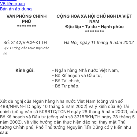
VB liên quan
Bản án áp dụng
VĂN PHÒNG CHÍNH
CỘNG HOÀ XÃ HỘI CHỦ NGHĨA VIỆT
PHỦ
NAM
********
Độc lập - Tự do - Hạnh phúc
********
Số: 3142/VPCP-KTTH
Hà Nội, ngày 11 tháng 6 năm 2002
V/v: Hướng dẫn thực hiện đảo
nợ
Kính gửi:
- Ngân hàng Nhà nước Việt Nam,
- Bộ Kế hoạch và Đầu tư,
- Bộ Tài chính,
- Bộ Tư pháp.
Xét đề nghị của Ngân hàng Nhà nước Việt Nam (công văn số
488/NHNN-TD ngày 10 tháng 5 năm 2002) và ý kiến của Bộ Tài
chính (công văn số 5086TC/TCNH ngày 28 tháng 5 năm 2002), của
Bộ Kế hoạch và Đầu tư (công văn số 3318BKH/TH ngày 28 tháng 5
năm 2002), về việc hướng dẫn thực hiện đảo nợ, thay mặt Thủ
tướng Chính phủ, Phó Thủ tướng Nguyễn Tấn Dũng có ý kiến như
sau: