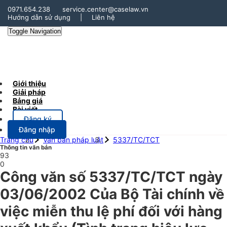
0971.654.238
service.center@caselaw.vn
Hướng dẫn sử dụng
|
Liên hệ
Toggle Navigation
Giới thiệu
Giải pháp
Bảng giá
Bài viết
Đăng ký
Đăng nhập
Trang chủ
Văn bản pháp luật
5337/TC/TCT
Thông tin văn bản
93
0
Công văn số 5337/TC/TCT ngày
03/06/2002 Của Bộ Tài chính về
việc miễn thu lệ phí đối với hàng