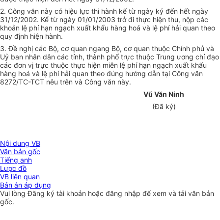
2. Công văn này có hiệu lực thi hành kể từ ngày ký đến hết ngày
31/12/2002. Kể từ ngày 01/01/2003 trở đi thực hiện thu, nộp các
khoản lệ phí hạn ngạch xuất khẩu hàng hoá và lệ phí hải quan theo
quy định hiện hành.
3. Đề nghị các Bộ, cơ quan ngang Bộ, cơ quan thuộc Chính phủ và
Uỷ ban nhân dân các tỉnh, thành phố trực thuộc Trung ương chỉ đạo
các đơn vị trực thuộc thực hiện miễn lệ phí hạn ngạch xuất khẩu
hàng hoá và lệ phí hải quan theo đúng hướng dẫn tại Công văn
8272/TC-TCT nêu trên và Công văn này.
Vũ Văn Ninh
(Đã ký)
Nội dung VB
Văn bản gốc
Tiếng anh
Lược đồ
VB liên quan
Bản án áp dụng
Vui lòng
Đăng ký
tài khoản hoặc
đăng nhập
để xem và tải văn bản
gốc.