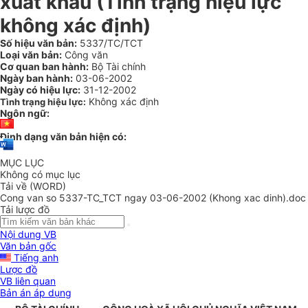
xuất khẩu (Tình trạng hiệu lực
không xác định)
Số hiệu văn bản:
5337/TC/TCT
Loại văn bản:
Công văn
Cơ quan ban hành:
Bộ Tài chính
Ngày ban hành:
03-06-2002
Ngày có hiệu lực:
31-12-2002
Không xác định
Tình trạng hiệu lực:
Ngôn ngữ:
Định dạng văn bản hiện có:
MỤC LỤC
Không có mục lục
Tải về (WORD)
Cong van so 5337-TC_TCT ngay 03-06-2002 (Khong xac dinh).doc
Tải lược đồ
Nội dung VB
Văn bản gốc
Tiếng anh
Lược đồ
VB liên quan
Bản án áp dụng