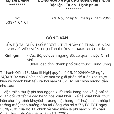
BỘ TÀI CHÍNH
CỘNG HOÀ XÃ HỘI CHỦ NGHĨA VIỆT NAM
********
Độc lập - Tự do - Hạnh phúc
********
Số:
Hà Nội, ngày 03 tháng 6 năm 2002
5337/TC/TCT
CÔNG VĂN
CỦA BỘ TÀI CHÍNH SỐ 5337/TC-TCT NGÀY 03 THÁNG 6 NĂM
2002VỀ VIỆC MIỄN THU LỆ PHÍ ĐỐI VỚI HÀNG XUẤT KHẨU
Kính gửi:
- Các Bộ, cơ quan ngang Bộ, cơ quan thuộc Chính
phủ
- UBND các tỉnh, thành phố trực thuộc Trung ương
Thi hành Điểm 13, Mục III Nghị quyết số 05/2002/NQ-CP ngày
24/4/2002 của Chính phủ về một số giải pháp để triển khai thực
hiện kế hoạch kinh tế - xã hội năm 2002, Bộ Tài chính hướng dẫn
như sau:
1. Việc miễn thu lệ phí hạn ngạch xuất khẩu hàng hoá và lệ phí hải
quan đối với tất cả các hàng hoá xuất khẩu (kể cả xuất khẩu thực
hiện chương trình khuyếch trương mặt hàng mới hoặc thâm nhập thị
trường mới) theo hướng dẫn tại Công văn số 8272/TC-TCT ngày
30/8/2001 của Bộ Tài chính về việc miễn lệ phí hàng xuất khẩu
được thực hiện đến hết ngày 31/12/2002.