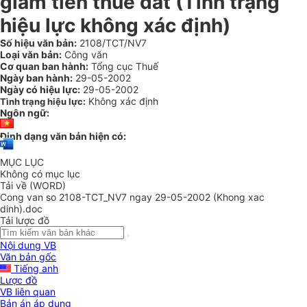
giảm tiền thuê đất (Tình trạng
hiệu lực không xác định)
Số hiệu văn bản:
2108/TCT/NV7
Loại văn bản:
Công văn
Cơ quan ban hành:
Tổng cục Thuế
Ngày ban hành:
29-05-2002
Ngày có hiệu lực:
29-05-2002
Không xác định
Tình trạng hiệu lực:
Ngôn ngữ:
Định dạng văn bản hiện có:
MỤC LỤC
Không có mục lục
Tải về (WORD)
Cong van so 2108-TCT_NV7 ngay 29-05-2002 (Khong xac
dinh).doc
Tải lược đồ
Nội dung VB
Văn bản gốc
Tiếng anh
Lược đồ
VB liên quan
Bản án áp dụng