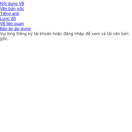
Nội dung VB
Văn bản gốc
Tiếng anh
Lược đồ
VB liên quan
Bản án áp dụng
Vui lòng
Đăng ký
tài khoản hoặc
đăng nhập
để xem và tải văn bản
gốc.