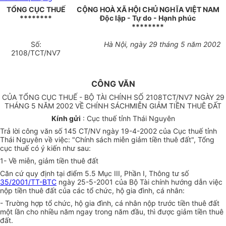
TỔNG CỤC THUẾ
CỘNG HOÀ XÃ HỘI CHỦ NGHĨA VIỆT NAM
********
Độc lập - Tự do - Hạnh phúc
********
Số:
Hà Nội, ngày 29 tháng 5 năm 2002
2108/TCT/NV7
CÔNG VĂN
CỦA TỔNG CỤC THUẾ - BỘ TÀI CHÍNH SỐ 2108TCT/NV7 NGÀY 29
THÁNG 5 NĂM 2002 VỀ CHÍNH SÁCHMIỄN GIẢM TIỀN THUÊ ĐẤT
Kính gửi
: Cục thuế tỉnh Thái Nguyên
Trả lời công văn số 145 CT/NV ngày 19-4-2002 của Cục thuế tỉnh
Thái Nguyên về việc: "Chính sách miễn giảm tiền thuê đất", Tổng
cục thuế có ý kiến như sau:
1- Về miễn, giảm tiền thuê đất
Căn cứ quy định tại điểm 5.5 Mục III, Phần I, Thông tư số
35/2001/TT-BTC
ngày 25-5-2001 của Bộ Tài chính hướng dẫn việc
nộp tiền thuê đất của các tổ chức, hộ gia đình, cá nhân:
- Trường hợp tổ chức, hộ gia đình, cá nhân nộp trước tiền thuê đất
một lần cho nhiều năm ngay trong năm đầu, thì được giảm tiền thuê
đất.