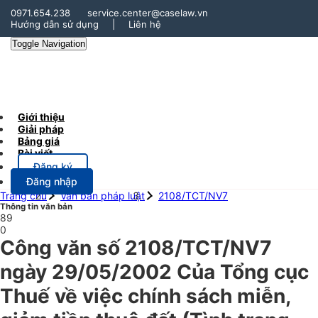
0971.654.238
service.center@caselaw.vn
Hướng dẫn sử dụng
|
Liên hệ
Toggle Navigation
Giới thiệu
Giải pháp
Bảng giá
Bài viết
Đăng ký
Đăng nhập
Trang chủ
Văn bản pháp luật
2108/TCT/NV7
Thông tin văn bản
89
0
Công văn số 2108/TCT/NV7
ngày 29/05/2002 Của Tổng cục
Thuế về việc chính sách miễn,