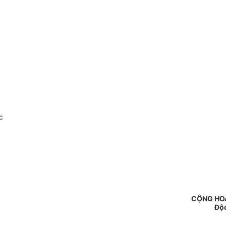
c
CỘNG HOÀ
Độc