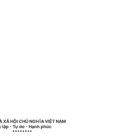
 XÃ HỘI CHỦ NGHĨA VIỆT NAM
 lập - Tự do - Hạnh phúc
********