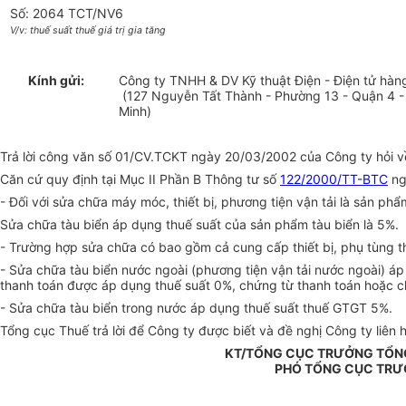
Số: 2064 TCT/NV6
V/v: thuế suất thuế giá trị gia tăng
Kính gửi:
Công ty TNHH & DV Kỹ thuật Điện - Điện tử hàng
(127 Nguyễn Tất Thành - Phường 13 - Quận 4 -
Minh)
Trả lời công văn số 01/CV.TCKT ngày 20/03/2002 của Công ty hỏi về 
Căn cứ quy định tại Mục II Phần B Thông tư số
122/2000/TT-BTC
ng
- Đối với sửa chữa máy móc, thiết bị, phương tiện vận tải là sản p
Sửa chữa tàu biển áp dụng thuế suất của sản phẩm tàu biển là 5%.
- Trường hợp sửa chữa có bao gồm cả cung cấp thiết bị, phụ tùng th
- Sửa chữa tàu biển nước ngoài (phương tiện vận tải nước ngoài) á
thanh toán được áp dụng thuế suất 0%, chứng từ thanh toán hoặc c
- Sửa chữa tàu biển trong nước áp dụng thuế suất thuế GTGT 5%.
Tổng cục Thuế trả lời để Công ty được biết và đề nghị Công ty liên 
KT/TỔNG CỤC TRƯỞNG TỔN
PHÓ TỔNG CỤC TR