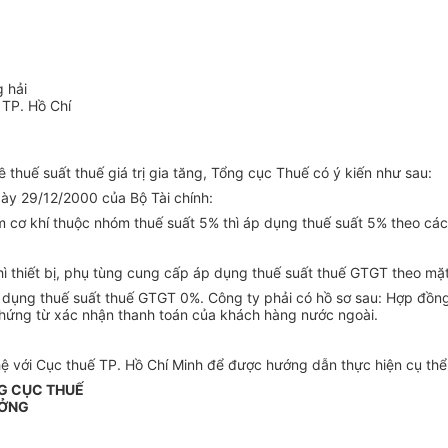
 hải
 TP. Hồ Chí
thuế suất thuế giá trị gia tăng, Tổng cục Thuế có ý kiến như sau:
ày 29/12/2000 của Bộ Tài chính:
hẩm cơ khí thuộc nhóm thuế suất 5% thì áp dụng thuế suất 5% theo cá
ì thiết bị, phụ tùng cung cấp áp dụng thuế suất thuế GTGT theo mặt
p dụng thuế suất thuế GTGT 0%. Công ty phải có hồ sơ sau: Hợp đồn
hứng từ xác nhận thanh toán của khách hàng nước ngoài.
hệ với Cục thuế TP. Hồ Chí Minh để được hướng dẫn thực hiện cụ thể.
G CỤC THUẾ
ƯỞNG