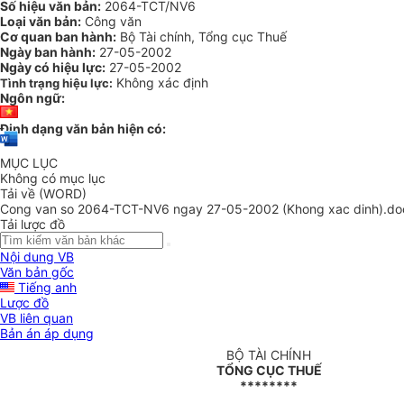
Số hiệu văn bản:
2064-TCT/NV6
Loại văn bản:
Công văn
Cơ quan ban hành:
Bộ Tài chính, Tổng cục Thuế
Ngày ban hành:
27-05-2002
Ngày có hiệu lực:
27-05-2002
Không xác định
Tình trạng hiệu lực:
Ngôn ngữ:
Định dạng văn bản hiện có:
MỤC LỤC
Không có mục lục
Tải về (WORD)
Cong van so 2064-TCT-NV6 ngay 27-05-2002 (Khong xac dinh).do
Tải lược đồ
Nội dung VB
Văn bản gốc
Tiếng anh
Lược đồ
VB liên quan
Bản án áp dụng
BỘ TÀI CHÍNH
TỔNG CỤC THUẾ
********