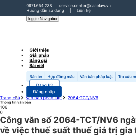
0971.654.238
service.center@caselaw.vn
Hướng dẫn sử dụng
|
Liên hệ
Toggle Navigation
Giới thiệu
Giải pháp
Bảng giá
Bài viết
Bản án
Hợp đồng mẫu
Văn bản pháp luật
Tra cứu 
Đăng ký
Đăng nhập
Trang chủ
Văn bản pháp luật
2064-TCT/NV6
Thông tin văn bản
108
0
Công văn số 2064-TCT/NV6 ngày
về việc thuế suất thuế giá trị gi