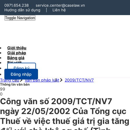
0971.654.238
service.center@caselaw.vn
Hướng dẫn sử dụng
|
Liên hệ
Toggle Navigation
Giới thiệu
Giải pháp
Bảng giá
Bài viết
Đăng ký
Đăng nhập
Trang chủ
Văn bản pháp luật
2009/TCT/NV7
Thông tin văn bản
99
0
Công văn số 2009/TCT/NV7
ngày 22/05/2002 Của Tổng cục
Thuế về việc thuế giá trị gia tăng