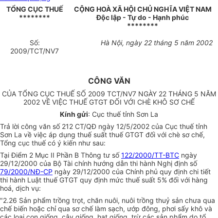
TỔNG CỤC THUẾ
CỘNG HOÀ XÃ HỘI CHỦ NGHĨA VIỆT NAM
********
Độc lập - Tự do - Hạnh phúc
********
Số:
Hà Nội, ngày 22 tháng 5 năm 2002
2009/TCT/NV7
CÔNG VĂN
CỦA TỔNG CỤC THUẾ SỐ 2009 TCT/NV7 NGÀY 22 THÁNG 5 NĂM
2002 VỀ VIỆC THUẾ GTGT ĐỐI VỚI CHÈ KHÔ SƠ CHẾ
Kính gửi
: Cục thuế tỉnh Sơn La
Trả lời công văn số 212 CT/QĐ ngày 12/5/2002 của Cục thuế tỉnh
Sơn La về việc áp dụng thuế suất thuế GTGT đối với chè sơ chế,
Tổng cục thuế có ý kiến như sau:
Tại Điểm 2 Mục II Phần B Thông tư số
122/2000/TT-BTC
ngày
29/12/2000 của Bộ Tài chính hướng dẫn thi hành Nghị định số
79/2000/NĐ-CP
ngày 29/12/2000 của Chính phủ quy định chi tiết
thi hành Luật thuế GTGT quy định mức thuế suất 5% đối với hàng
hoá, dịch vụ:
"2.26 Sản phẩm trồng trọt, chăn nuôi, nuôi trồng thuỷ sản chưa qua
chế biến hoặc chỉ qua sơ chế làm sạch, ướp đông, phơi sấy khô và
các loại con giống, cây giống, hạt giống, trừ các sản phẩm do tổ