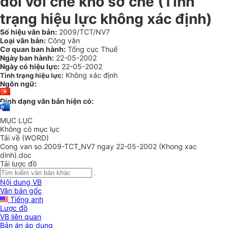
đối với chè khô sơ chế (Tình
trạng hiệu lực không xác định)
Số hiệu văn bản:
2009/TCT/NV7
Loại văn bản:
Công văn
Cơ quan ban hành:
Tổng cục Thuế
Ngày ban hành:
22-05-2002
Ngày có hiệu lực:
22-05-2002
Không xác định
Tình trạng hiệu lực:
Ngôn ngữ:
Định dạng văn bản hiện có:
MỤC LỤC
Không có mục lục
Tải về (WORD)
Cong van so 2009-TCT_NV7 ngay 22-05-2002 (Khong xac
dinh).doc
Tải lược đồ
Nội dung VB
Văn bản gốc
Tiếng anh
Lược đồ
VB liên quan
Bản án áp dụng