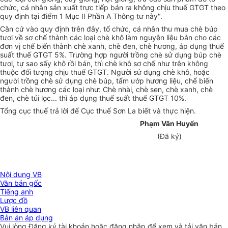
chức, cá nhân sản xuất trực tiếp bán ra không chịu thuế GTGT theo
quy định tại điểm 1 Mục II Phần A Thông tư này".
Căn cứ vào quy định trên đây, tổ chức, cá nhân thu mua chè búp
tươi về sơ chế thành các loại chè khô làm nguyên liệu bán cho các
đơn vị chế biến thành chè xanh, chè đen, chè hương, áp dụng thuế
suất thuế GTGT 5%. Trường hợp người trồng chè sử dụng búp chè
tươi, tự sao sấy khô rồi bán, thì chè khô sơ chế như trên không
thuộc đối tượng chịu thuế GTGT. Người sử dụng chè khô, hoặc
người trồng chè sử dụng chè búp, tẩm ướp hương liệu, chế biến
thành chè hương các loại như: Chè nhài, chè sen, chè xanh, chè
đen, chè túi lọc... thì áp dụng thuế suất thuế GTGT 10%.
Tổng cục thuế trả lời để Cục thuế Sơn La biết và thực hiện.
Phạm Văn Huyến
(Đã ký)
Nội dung VB
Văn bản gốc
Tiếng anh
Lược đồ
VB liên quan
Bản án áp dụng
Vui lòng
Đăng ký
tài khoản hoặc
đăng nhập
để xem và tải văn bản