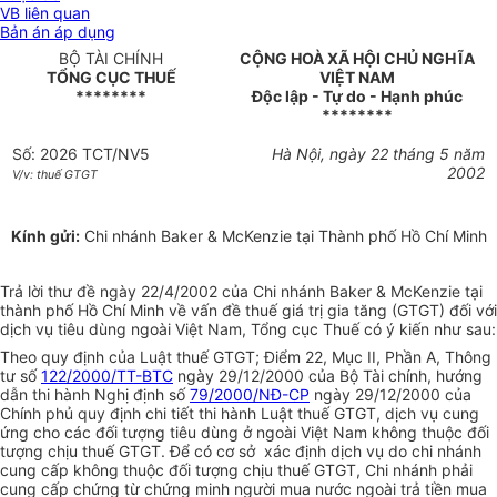
VB liên quan
Bản án áp dụng
BỘ TÀI CHÍNH
CỘNG HOÀ XÃ HỘI CHỦ NGHĨA
TỔNG CỤC THUẾ
VIỆT NAM
********
Độc lập - Tự do - Hạnh phúc
********
Số: 2026 TCT/NV5
Hà Nội, ngày 22 tháng 5 năm
2002
V/v: thuế GTGT
Kính gửi:
Chi nhánh Baker & McKenzie tại Thành phố Hồ Chí Minh
Trả lời thư đề ngày 22/4/2002 của Chi nhánh Baker & McKenzie tại
thành phố Hồ Chí Minh về vấn đề thuế giá trị gia tăng (GTGT) đối với
dịch vụ tiêu dùng ngoài Việt Nam, Tổng cục Thuế có ý kiến như sau:
Theo quy định của Luật thuế GTGT; Điểm 22, Mục II, Phần A, Thông
tư số
122/2000/TT-BTC
ngày 29/12/2000 của Bộ Tài chính, hướng
dẫn thi hành Nghị định số
79/2000/NĐ-CP
ngày 29/12/2000 của
Chính phủ quy định chi tiết thi hành Luật thuế GTGT, dịch vụ cung
ứng cho các đối tượng tiêu dùng ở ngoài Việt Nam không thuộc đối
tượng chịu thuế GTGT. Để có cơ sở xác định dịch vụ do chi nhánh
cung cấp không thuộc đối tượng chịu thuế GTGT, Chi nhánh phải
cung cấp chứng từ chứng minh người mua nước ngoài trả tiền mua