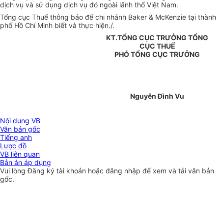
dịch vụ và sử dụng dịch vụ đó ngoài lãnh thổ Việt Nam.
Tổng cục Thuế thông báo để chi nhánh Baker & McKenzie tại thành
phố Hồ Chí Minh biết và thực hiện./.
KT.TỔNG CỤC TRƯỞNG TỔNG
CỤC THUẾ
PHÓ TỔNG CỤC TRƯỞNG
Nguyễn Đình Vu
Nội dung VB
Văn bản gốc
Tiếng anh
Lược đồ
VB liên quan
Bản án áp dụng
Vui lòng
Đăng ký
tài khoản hoặc
đăng nhập
để xem và tải văn bản
gốc.