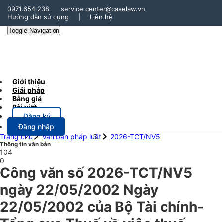
0971.654.238
service.center@caselaw.vn
Hướng dẫn sử dụng
|
Liên hệ
Toggle Navigation
Giới thiệu
Giải pháp
Bảng giá
Bài viết
Đăng ký
Đăng nhập
Trang chủ
Văn bản pháp luật
2026-TCT/NV5
Thông tin văn bản
104
0
Công văn số 2026-TCT/NV5
ngày 22/05/2002 Ngày
22/05/2002 của Bộ Tài chính-